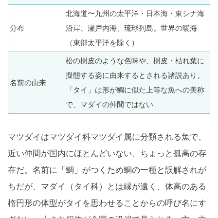
北海道〜九州の太平洋・日本海・東シナ海
分布
沿岸、瀬戸内海、琉球列島。世界の暖海
（東部太平洋を除く）
松の樹皮のような色味や、樹皮・枯れ葉に
擬態する姿に由来するとされる諸説あり。
名前の由来
「タイ」は形が鯛に似た上等な魚への美称
で、マダイの仲間ではない
マツダイはマツダイ科マツダイ属に分類される魚で、
近い仲間が国内にほとんどいない、ちょっと孤高の存
在だ。名前に「鯛」がつくため鯛の一種と誤解されが
ちだが、マダイ（タイ科）とは縁が遠く、体高のある
楕円形の体型がタイを思わせることからの呼び名にす