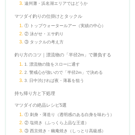
遠州灘・浜名湖エリアではどうか
マツダイ釣りの仕掛けとタックル
① トップウォータールアー（実績の中心）
② 泳がせ・エサ釣り
③ タックルの考え方
釣り方のコツ｜漂流物の「半径2m」で勝負する
1. 漂流物の陰をスローに通す
2. 警戒心が強いので「半径2m」で決める
3. 日中渋ければ夜・薄暮を狙う
持ち帰り方と下処理
マツダイの絶品レシピ5選
① 刺身・薄造り（透明感のある白身を味わう）
② 塩焼き（ふっくら上品な王道）
③ 西京焼き・幽庵焼き（しっとり高級感）