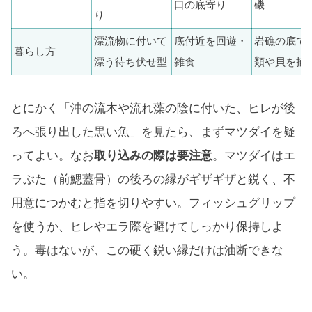
口の底寄り
磯
り
漂流物に付いて
底付近を回遊・
岩礁の底で
暮らし方
漂う待ち伏せ型
雑食
類や貝を捕
とにかく「沖の流木や流れ藻の陰に付いた、ヒレが後
ろへ張り出した黒い魚」を見たら、まずマツダイを疑
ってよい。なお
取り込みの際は要注意
。マツダイはエ
ラぶた（前鰓蓋骨）の後ろの縁がギザギザと鋭く、不
用意につかむと指を切りやすい。フィッシュグリップ
を使うか、ヒレやエラ際を避けてしっかり保持しよ
う。毒はないが、この硬く鋭い縁だけは油断できな
い。