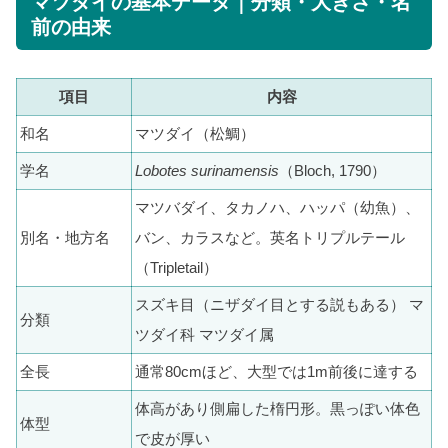
マツダイの基本データ｜分類・大きさ・名
前の由来
項目
内容
和名
マツダイ（松鯛）
学名
Lobotes surinamensis
（Bloch, 1790）
マツバダイ、タカノハ、ハッパ（幼魚）、
別名・地方名
バン、カラスなど。英名トリプルテール
（Tripletail）
スズキ目（ニザダイ目とする説もある） マ
分類
ツダイ科 マツダイ属
全長
通常80cmほど、大型では1m前後に達する
体高があり側扁した楕円形。黒っぽい体色
体型
で皮が厚い