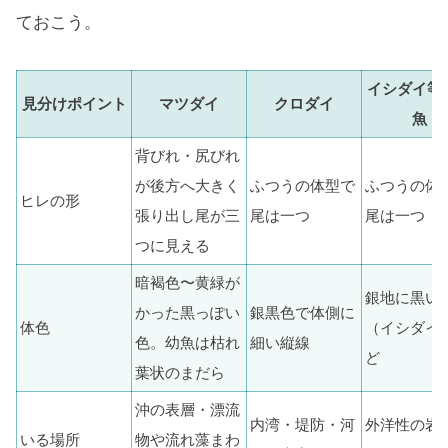
ておこう。
イシダイ等
見分けポイント
マツダイ
クロダイ
魚
背びれ・尻びれ
が後方へ大きく
ふつうの体型で
ふつうの体
ヒレの形
張り出し尾が三
尾は一つ
尾は一つ
つに見える
暗褐色〜黄緑が
銀地に黒い
かった黒っぽい
銀黒色で体側に
体色
（イシダイ
色。幼魚は枯れ
細い縦線
ど
葉状のまだら
沖の表層・漂流
内湾・堤防・河
外洋性の岩
いる場所
物や流れ藻まわ