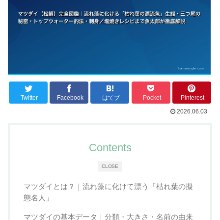
Twitter
Facebook
はてブ
Pocket
Pinterest
2026.06.03
Contents
CLOSE
マツダイとは？｜流れ藻に化けて漂う「枯れ葉の擬
態名人」
マツダイの基本データ｜分類・大きさ・名前の由来