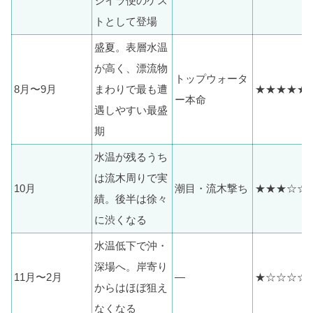
シイラ便のゲス
トとして登場
盛夏。表層水温
が高く、漂流物
トップウォータ
8月〜9月
まわりで最も遭
★★★★★
ー本命
遇しやすい最盛
期
水温が残るうち
は流木周りで実
10月
潮目・流木撃ち
★★★☆☆
績。後半は徐々
に渋くなる
水温低下で沖・
深場へ。岸寄り
11月〜2月
—
★☆☆☆☆
からはほぼ狙え
なくなる