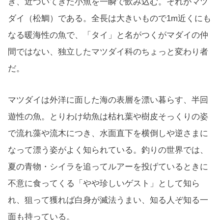
き、近づいてきた小魚を一瞬で飲み込む。それがマツ
ダイ（松鯛）である。全長は大きいもので1m近くにも
なる暖海性の魚で、「タイ」と名がつくがマダイの仲
間ではない、独立したマツダイ科のちょっと変わり者
だ。
マツダイは外洋に面した海の表層を漂い暮らす、半回
遊性の魚。とりわけ幼魚は枯れ葉や樹皮そっくりの姿
で流れ藻や流木につき、水面直下を横倒しや逆さまに
なって漂う姿がよく知られている。釣りの世界では、
夏の青物・シイラを追ってルアーを投げているときに
不意に食ってくる「やや珍しいゲスト」として知ら
れ、狙って獲れば白身が滅法うまい、知る人ぞ知る一
面も持っている。