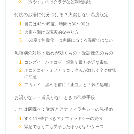
「冷やす」のはクラゲなど刺胞動物
何度のお湯に何分つける？火傷しない温度設定
目安は43〜45度、時間は30〜90分
火傷を避ける現実的なやり方
「60度で無毒化」は患部に当てる温度ではない
魚種別の対応：温めが効くもの・受診優先のもの
ゴンズイ・ハオコゼ：堤防で最も身近な毒魚
オニオコゼ・ミノカサゴ：痛みが激しく全身症状
に注意
アカエイ：温める前に「止血」と「棘の処理」
お湯がない・道具がないときの代替手段
これは病院へ：受診とアナフィラキシーの見極め
すぐ119番すべきアナフィラキシーの兆候
緊急でなくても受診したほうがよいケース