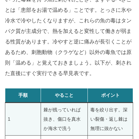
とは「患部をお湯で温める」ことです。とっさに氷や
冷水で冷やしたくなりますが、これらの魚の毒はタン
パク質が主成分で、熱を加えると変性して働きが弱ま
る性質があります。冷やすと逆に痛みが長引くことが
あるため、刺胞動物（クラゲなど）以外の毒魚では原
則「温める」と覚えておきましょう。以下が、刺され
た直後にすぐ実行できる早見表です。
手順
やること
ポイント
棘が残っていれば
毒を絞り出す。深
1
抜き、傷口を真水
い裂傷・返し棘は
か海水で洗う
無理に抜かない