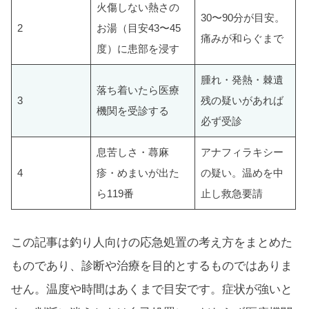
火傷しない熱さの
30〜90分が目安。
2
お湯（目安43〜45
痛みが和らぐまで
度）に患部を浸す
腫れ・発熱・棘遺
落ち着いたら医療
3
残の疑いがあれば
機関を受診する
必ず受診
息苦しさ・蕁麻
アナフィラキシー
4
疹・めまいが出た
の疑い。温めを中
ら119番
止し救急要請
この記事は釣り人向けの応急処置の考え方をまとめた
ものであり、診断や治療を目的とするものではありま
せん。温度や時間はあくまで目安です。症状が強いと