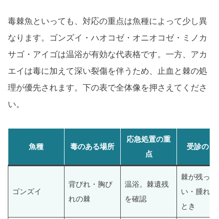
毒棘魚といっても、対応の重点は魚種によって少し異
なります。ゴンズイ・ハオコゼ・オニオコゼ・ミノカ
サゴ・アイゴは温浴が有効な代表格です。一方、アカ
エイは毒に加えて深い裂傷を伴うため、止血と棘の処
理が優先されます。下の表で全体像を押さえてくださ
い。
応急処置の重
魚種
毒のある場所
受診の目
点
棘が残った
背びれ・胸び
温浴。棘遺残
ゴンズイ
い・腫れ強
れの棘
を確認
とき