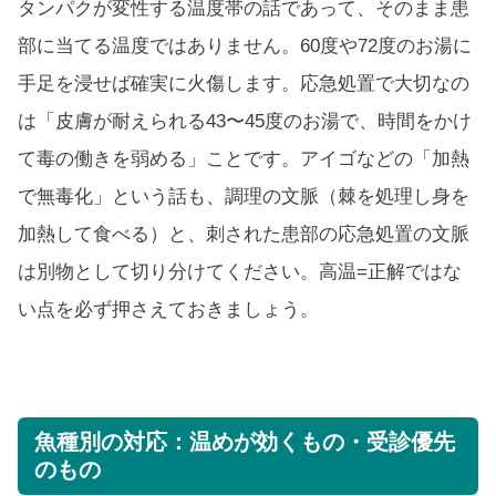
タンパクが変性する温度帯の話であって、そのまま患
部に当てる温度ではありません。60度や72度のお湯に
手足を浸せば確実に火傷します。応急処置で大切なの
は「皮膚が耐えられる43〜45度のお湯で、時間をかけ
て毒の働きを弱める」ことです。アイゴなどの「加熱
で無毒化」という話も、調理の文脈（棘を処理し身を
加熱して食べる）と、刺された患部の応急処置の文脈
は別物として切り分けてください。高温=正解ではな
い点を必ず押さえておきましょう。
魚種別の対応：温めが効くもの・受診優先
のもの