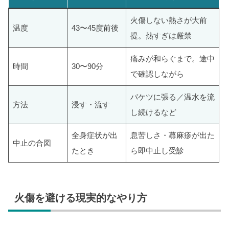
火傷しない熱さが大前
温度
43〜45度前後
提。熱すぎは厳禁
痛みが和らぐまで。途中
時間
30〜90分
で確認しながら
バケツに張る／温水を流
方法
浸す・流す
し続けるなど
全身症状が出
息苦しさ・蕁麻疹が出た
中止の合図
たとき
ら即中止し受診
火傷を避ける現実的なやり方