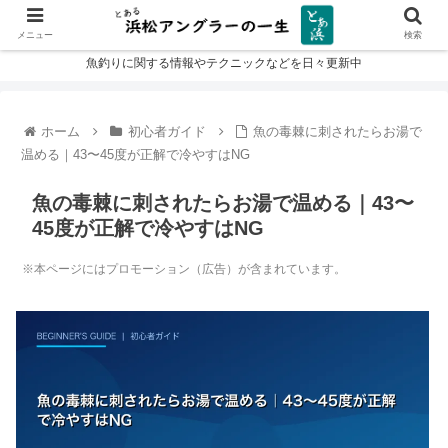
メニュー
検索
魚釣りに関する情報やテクニックなどを日々更新中
ホーム
初心者ガイド
魚の毒棘に刺されたらお湯で
温める｜43〜45度が正解で冷やすはNG
魚の毒棘に刺されたらお湯で温める｜43〜
45度が正解で冷やすはNG
※本ページにはプロモーション（広告）が含まれています。