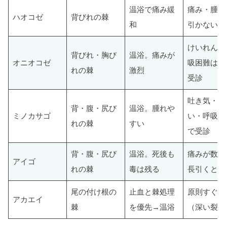
温浴で痛み緩
痛み・腫れ
ハオコゼ
背びれの棘
和
引かないと
けいれん・
背びれ・胸び
温浴。痛みが
オニオコゼ
吸困難は緊
れの棘
激烈
受診
吐き気・め
背・腹・尻び
温浴。腫れや
ミノカサゴ
い・呼吸困
れの棘
すい
で受診
背・腹・尻び
温浴。死後も
痛みが数日
アイゴ
れの棘
毒は残る
長引くとき
尾の付け根の
止血と棘処理
原則すぐ受
アカエイ
棘
を優先→温浴
（深い裂傷