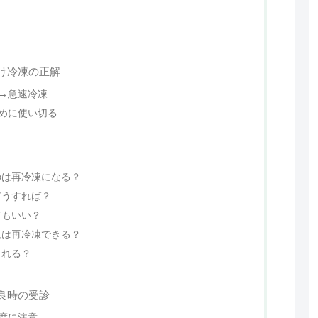
け冷凍の正解
→急速冷凍
めに使い切る
のは再冷凍になる？
どうすれば？
てもいい？
魚は再冷凍できる？
られる？
良時の受診
度に注意