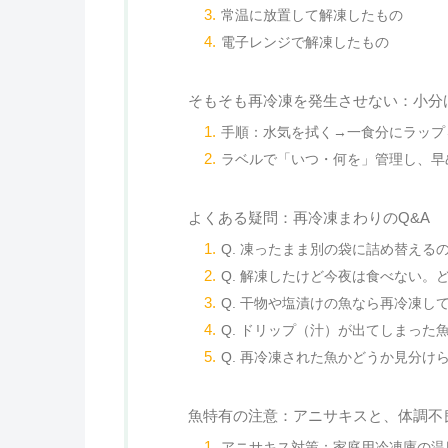
常温に放置して解凍したもの
電子レンジで解凍したもの
そもそも再冷凍を発生させない：小分
手順：水気を拭く→一食分にラップ
ラベルで「いつ・何を」管理し、早
よくある疑問：再冷凍まわりのQ&A
Q. 凍ったまま別の袋に詰め替える
Q. 解凍したけど今夜は食べない。
Q. 干物や塩漬けの魚なら再冷凍し
Q. ドリップ（汁）が出てしまった
Q. 再冷凍された魚かどうか見分け
魚特有の注意：アニサキスと、体調不
アニサキス対策：家庭用冷凍庫の温