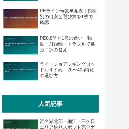
PEライン号数早見表｜釣種
別の目安と選び方を1枚で
確認
PE0.8号と1号の違い｜強
度・飛距離・トラブルで選
ぶ二択の答え
ライトショアジギングロッ
ドおすすめ｜20〜40g特化
の選び方
人気記事
浜名湖北部・細江・三ケ日
エリア釣りスポット完全ガ