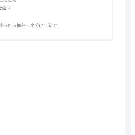
受診を
迷ったら加熱・小分けで防ぐ」