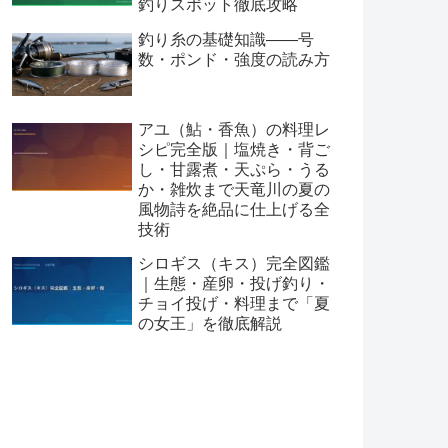
釣りスポット徹底攻略
釣り糸の基礎知識——号
数・ポンド・強度の読み方
アユ（鮎・香魚）の料理レ
シピ完全版｜塩焼き・背ご
し・甘露煮・天ぷら・うる
か・雑炊まで天竜川の夏の
風物詩を絶品に仕上げる全
技術
シロギス（キス）完全図鑑
｜生態・産卵・投げ釣り・
チョイ投げ・料理まで「夏
の女王」を徹底解説