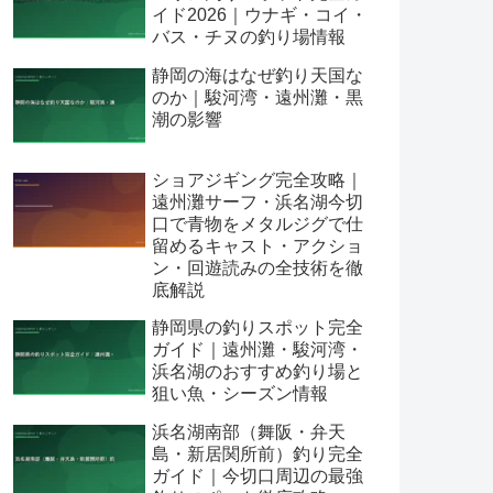
イド2026｜ウナギ・コイ・
バス・チヌの釣り場情報
静岡の海はなぜ釣り天国な
のか｜駿河湾・遠州灘・黒
潮の影響
ショアジギング完全攻略｜
遠州灘サーフ・浜名湖今切
口で青物をメタルジグで仕
留めるキャスト・アクショ
ン・回遊読みの全技術を徹
底解説
静岡県の釣りスポット完全
ガイド｜遠州灘・駿河湾・
浜名湖のおすすめ釣り場と
狙い魚・シーズン情報
浜名湖南部（舞阪・弁天
島・新居関所前）釣り完全
ガイド｜今切口周辺の最強