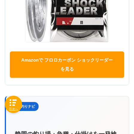
Amazonで フロロカーボン ショックリーダー
を見る
🗺️ 釣りナビ
目次へ
静岡の釣り場・魚種・仕掛けを一発検