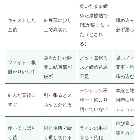
乾いたまま締
めた摩擦熱で
キャストした
結束部の少し
締め込み前
PEが脆くなっ
直後
上で高切れ
必ず濡らす
た（とされ
る）
魚をかけた瞬
ノット選択ミ
強いノット
ファイト・根
間に結束部が
ス／締め込み
変更・均等
掛かり外し中
破断
不足
締め込む
テンション不
本線と端糸
結んだ直後に
引っ張るとス
均一・締まり
同時に均等
すぐ
ルッと外れる
切っていない
ンション
結び直し・
使ってしばら
同じ場所で繰
ラインの毛羽
端をカット
く後
り返し切れる
立ち・劣化