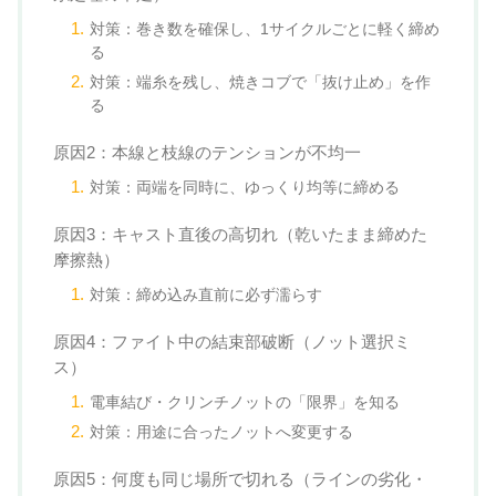
対策：巻き数を確保し、1サイクルごとに軽く締め
る
対策：端糸を残し、焼きコブで「抜け止め」を作
る
原因2：本線と枝線のテンションが不均一
対策：両端を同時に、ゆっくり均等に締める
原因3：キャスト直後の高切れ（乾いたまま締めた
摩擦熱）
対策：締め込み直前に必ず濡らす
原因4：ファイト中の結束部破断（ノット選択ミ
ス）
電車結び・クリンチノットの「限界」を知る
対策：用途に合ったノットへ変更する
原因5：何度も同じ場所で切れる（ラインの劣化・