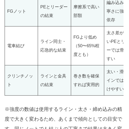
編み込みの
PEとリーダー
摩擦系で高い
FGノット
寧さに強度
の結束
部類
依存
太さ差が大
FGより低め
ライン同士・
いPEとリ
電車結び
（50〜65%程
応急的な結束
ーでは滑り
度とも）
すい
太い・滑る
クリンチノッ
ラインと金具
巻き数を確保
インではほ
ト
の結束
すれば実用的
けやすい
※強度の数値は使用するライン・太さ・締め込みの精
度で大きく変わるため、あくまで傾向としての目安で
す。同じノットでも結ぶ人の丁寧さで結果は大きく変