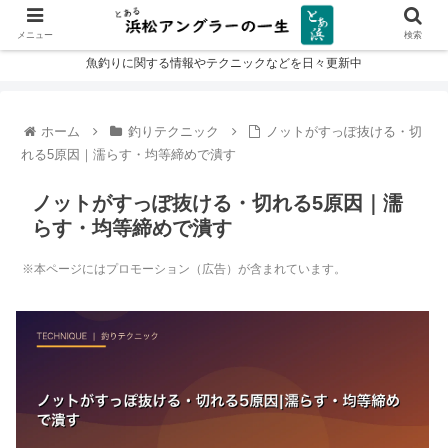
メニュー
検索
魚釣りに関する情報やテクニックなどを日々更新中
ホーム
釣りテクニック
ノットがすっぽ抜ける・切
れる5原因｜濡らす・均等締めで潰す
ノットがすっぽ抜ける・切れる5原因｜濡
らす・均等締めで潰す
※本ページにはプロモーション（広告）が含まれています。