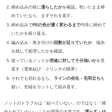
締め込みの前に
濡らしたか
を確認。乾いたまま締
めていたなら、まずそれを直す。
締め込みで
PEの色が濃く変わるまで
均等に締めて
いたかを振り返る。
編み込み・巻き付けの
回数が足りていたか
、端糸
を残して処理したかを確認。
使っているノットが
用途に対して十分強いか
を見
直す（電車結び・クリンチの限界）。
それでも切れるなら、
ラインの劣化・毛羽立ち
を
疑い、先端をカットして組み直す。
ノットのトラブルは「結べていない」のではなく「締
められていない」ことが原因の大半です。
濡らす・ゆ