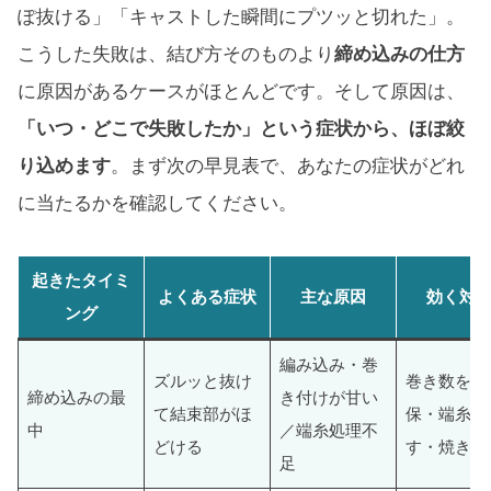
ぽ抜ける」「キャストした瞬間にプツッと切れた」。
こうした失敗は、結び方そのものより
締め込みの仕方
に原因があるケースがほとんどです。そして原因は、
「いつ・どこで失敗したか」という症状から、ほぼ絞
り込めます
。まず次の早見表で、あなたの症状がどれ
に当たるかを確認してください。
起きたタイミ
よくある症状
主な原因
効く対
ング
編み込み・巻
ズルッと抜け
巻き数を確
締め込みの最
き付けが甘い
て結束部がほ
保・端糸を
中
／端糸処理不
どける
す・焼きコ
足