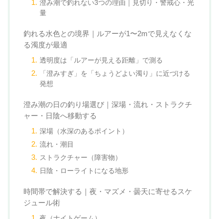
澄み潮で釣れない3つの理由｜見切り・警戒心・光
量
釣れる水色との境界｜ルアーが1〜2mで見えなくな
る濁度が最適
透明度は「ルアーが見える距離」で測る
「澄みすぎ」を「ちょうどよい濁り」に近づける
発想
澄み潮の日の釣り場選び｜深場・流れ・ストラクチ
ャー・日陰へ移動する
深場（水深のあるポイント）
流れ・潮目
ストラクチャー（障害物）
日陰・ローライトになる地形
時間帯で解決する｜夜・マズメ・曇天に寄せるスケ
ジュール術
夜（ナイトゲーム）