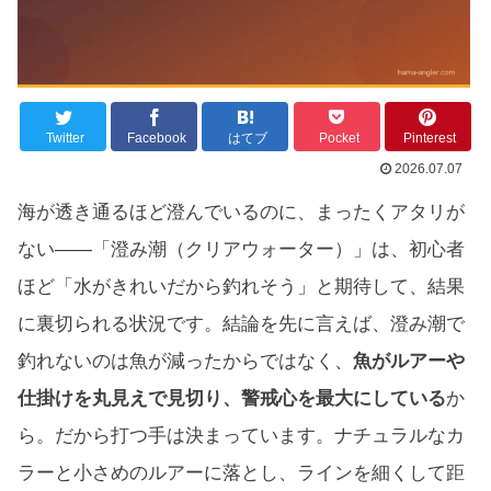
Twitter
Facebook
はてブ
Pocket
Pinterest
2026.07.07
海が透き通るほど澄んでいるのに、まったくアタリが
ない——「澄み潮（クリアウォーター）」は、初心者
ほど「水がきれいだから釣れそう」と期待して、結果
に裏切られる状況です。結論を先に言えば、澄み潮で
釣れないのは魚が減ったからではなく、
魚がルアーや
仕掛けを丸見えで見切り、警戒心を最大にしている
か
ら。だから打つ手は決まっています。ナチュラルなカ
ラーと小さめのルアーに落とし、ラインを細くして距