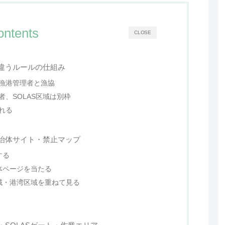
ontents
CLOSE
違うルールの仕組み
漁港管理者と漁協
、SOLAS区域は別枠
れる
治体サイト・禁止マップ
する
体ページを当たる
域・港湾区域を重ねて見る