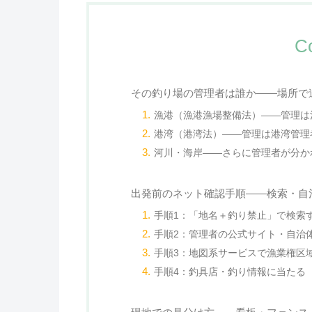
C
その釣り場の管理者は誰か——場所で
漁港（漁港漁場整備法）——管理は
港湾（港湾法）——管理は港湾管理者
河川・海岸——さらに管理者が分か
出発前のネット確認手順——検索・自
手順1：「地名＋釣り禁止」で検索
手順2：管理者の公式サイト・自治
手順3：地図系サービスで漁業権区
手順4：釣具店・釣り情報に当たる