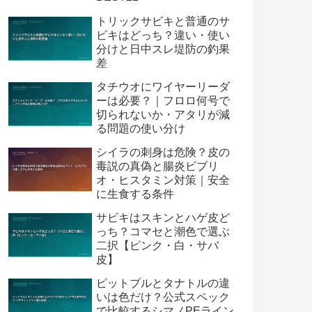
トリックサビキと普通のサ
ビキはどっち？違い・使い
分けと日中スレ堤防の釣果
差
タチウオにワイヤーリーダ
ーは必要？｜フロロ何号で
切られないか・アタリが減
る問題の使い分け
シイラの刺身は危険？皮の
毒説の真偽と腸炎ビブリ
オ・ヒスタミン対策｜安全
に生食する条件
サビキはスキンとハゲ皮ど
っち？コマセと潮色で選ぶ
二択【ピンク・白・サバ
皮】
ピットブルとタナトルの違
いは色だけ？公式スペック
で比較するシマノPEライン