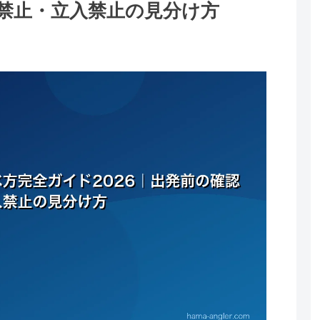
禁止・立入禁止の見分け方
。