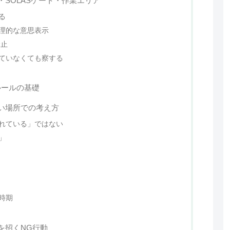
SOLASゲート・作業エリア
る
理的な意思表示
禁止
ていなくても察する
ルールの基礎
い場所での考え方
れている」ではない
」
時期
を招くNG行動