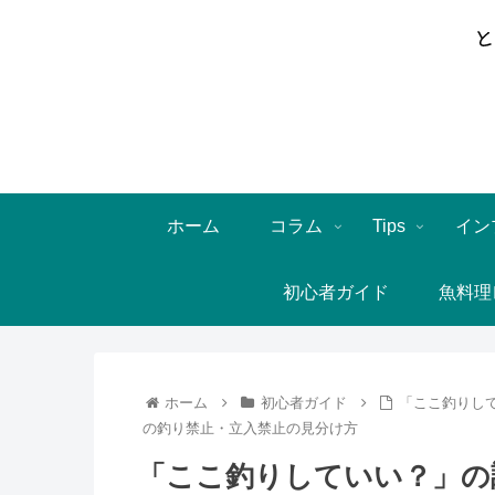
ホーム
コラム
Tips
イン
初心者ガイド
魚料理
ホーム
初心者ガイド
「ここ釣りして
の釣り禁止・立入禁止の見分け方
「ここ釣りしていい？」の調