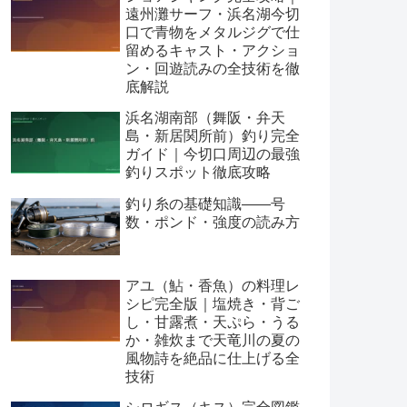
遠州灘サーフ・浜名湖今切
口で青物をメタルジグで仕
留めるキャスト・アクショ
ン・回遊読みの全技術を徹
底解説
浜名湖南部（舞阪・弁天
島・新居関所前）釣り完全
ガイド｜今切口周辺の最強
釣りスポット徹底攻略
釣り糸の基礎知識——号
数・ポンド・強度の読み方
アユ（鮎・香魚）の料理レ
シピ完全版｜塩焼き・背ご
し・甘露煮・天ぷら・うる
か・雑炊まで天竜川の夏の
風物詩を絶品に仕上げる全
技術