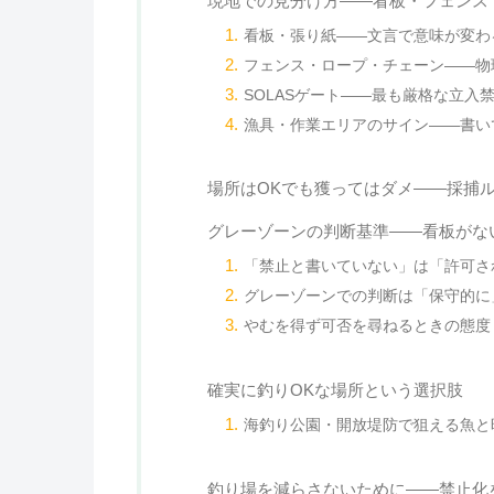
現地での見分け方——看板・フェンス・
看板・張り紙——文言で意味が変わ
フェンス・ロープ・チェーン——物
SOLASゲート——最も厳格な立入
漁具・作業エリアのサイン——書い
場所はOKでも獲ってはダメ——採捕
グレーゾーンの判断基準——看板がな
「禁止と書いていない」は「許可さ
グレーゾーンでの判断は「保守的に
やむを得ず可否を尋ねるときの態度
確実に釣りOKな場所という選択肢
海釣り公園・開放堤防で狙える魚と
釣り場を減らさないために——禁止化