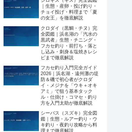
シロギス（キス）完全図鑑
｜生態・産卵・投げ釣り・
チョイ投げ・料理まで「夏
の女王」を徹底解説
クロダイ（黒鯛・チヌ）完
全図鑑｜浜名湖の「汽水の
黒武者」生態・チニング・
フカセ釣り・前打ち・落と
し込み・刺身＆塩焼きレシ
ピまで徹底解説
フカセ釣り入門完全ガイド
2026｜浜名湖・遠州灘の堤
防＆磯で初心者がクロダ
イ・メジナを「ウキ＋オキ
アミ」で狙う基本タック
ル・仕掛け・コマセ・釣り
方を入門太助が徹底解説
シーバス（スズキ）完全図
鑑｜生態・ルアー釣り・ウ
キ釣り・夜釣り攻略から料
理まで徹底解説