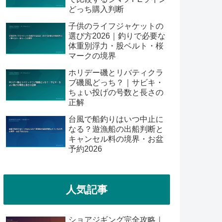
どっち購入判断
子供のライフジャケットの
選び方2026｜釣りで必要な
体重別浮力・股ベルト・桜
マークの境界
ホリデー磯とリバティクラ
ブ磯風どっち？｜サビキ・
ちょい投げの号数と長さの
正解
台風で船釣りはいつ中止に
なる？遊漁船の出船判断と
キャンセル料の境界・お盆
予約2026
人気記事
ショアジギング完全攻略｜