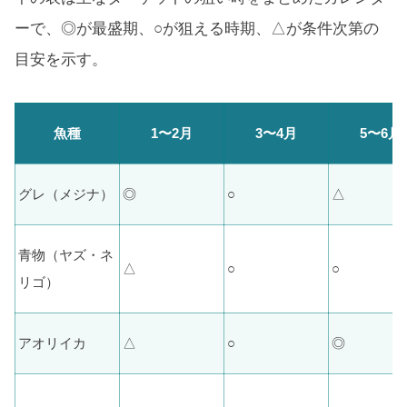
ーで、◎が最盛期、○が狙える時期、△が条件次第の
目安を示す。
魚種
1〜2月
3〜4月
5〜6月
グレ（メジナ）
◎
○
△
青物（ヤズ・ネ
△
○
○
リゴ）
アオリイカ
△
○
◎