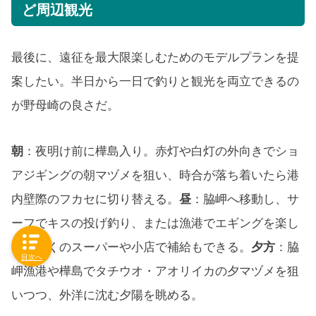
ど周辺観光
最後に、遠征を最大限楽しむためのモデルプランを提
案したい。半日から一日で釣りと観光を両立できるの
が野母崎の良さだ。
朝
：夜明け前に樺島入り。赤灯や白灯の外向きでショ
アジギングの朝マヅメを狙い、時合が落ち着いたら港
内壁際のフカセに切り替える。
昼
：脇岬へ移動し、サ
ーフでキスの投げ釣り、または漁港でエギングを楽し
む。近くのスーパーや小店で補給もできる。
夕方
：脇
目次へ
岬漁港や樺島でタチウオ・アオリイカの夕マヅメを狙
いつつ、外洋に沈む夕陽を眺める。