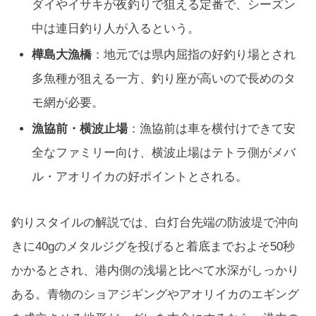
ダイやイサキが夜釣りで狙える定番で、シーズン
中は連日釣り人が入るという。
樺島大漁橋
：地元では県内屈指の好釣り場とされ
多魚種が狙える一方、釣り座が高いので長めのタ
モ網が必要。
漁協前・横波止場
：漁協前は車を横付けできて安
全なファミリー向け、横波止場はテトラ側がメバ
ル・アオリイカの好ポイントとされる。
釣りスタイルの解説では、白灯台先端の防波堤で沖向
きに40gのメタルジグを投げると着底までおよそ50秒
かかるとされ、港内側の浅場と比べて水深がしっかり
ある。青物のショアジギングやアオリイカのエギング