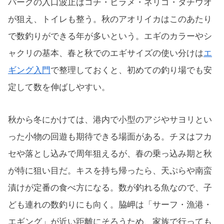
パークの入口波止はコチ・ヒラメ・ネリゴ・タチウオ
が狙え、トイレも整う。秋のアオリイカはこのあたり
で数釣りができる年が多いという。エギのカラーやシ
ャクリの基本、春と秋でのエギサイズの使い分けは
エ
ギング入門
で整理しておくと、初めての釣り場でも安
定して数を伸ばしやすい。
秋から冬にかけては、港内で小型のアジやサヨリとい
った小物の回遊も期待できる場面がある。チヌはフカ
セや落とし込みで周年狙えるが、春の乗っ込み期と秋
が特に狙い目だ。キスを持ち帰ったら、天ぷらや南蛮
漬けが定番の食べ方になる。数が釣れる魚なので、子
ども連れの数釣りにも向く。脇岬は「サーフ・漁港・
エギング」が近い距離にそろうため、家族で行っても