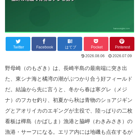
Twitter
Facebook
はてブ
Pocket
Pinterest
2026.08.06
2026.07.09
野母崎（のもざき）は、長崎半島の最南端に突き出
た、東シナ海と橘湾の潮がぶつかり合う好フィールド
だ。結論から先に言うと、冬から春は寒グレ（メジ
ナ）のフカセ釣り、初夏から秋は青物のショアジギン
グとアオリイカのエギングが主役で、陸っぱりの二枚
看板は樺島（かばしま）漁港と脇岬（わきみさき）の
漁港・サーフになる。エリア内には地磯も点在するが