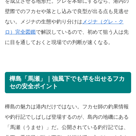
を成立させる地形だ。グレを本命にするなら、港内の
壁際でのフカセや落とし込みで良型が出る点も見逃せ
ない。メジナの生態や釣り分けは
メジナ（グレ・ク
ロ）完全図鑑
で解説しているので、初めて狙う人は先
に目を通しておくと現場での判断が速くなる。
樺島「馬瀬」｜強風下でも竿を出せるフカ
セの安全ポイント
樺島の魅力は港内だけではない。フカセ師の釣果情報
や釣行記でしばしば登場するのが、島内の地磯にある
「馬瀬（うませ）」だ。公開されている釣行記では、