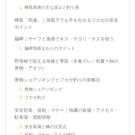
樺島漁港の主な波止と釣り座
樺島「馬瀬」｜強風下でも竿を出せるフカセの安全
ポイント
脇岬｜サーフと漁港でキス・サヨリ・チヌを狙う
脇岬漁港まわりのポイント
野母崎で狙える魚種と季節（冬春グレ／初夏〜秋の
青物・アオリ）
青物ショアジギングとフカセ釣りの攻略法
青物ショアジギング
フカセ釣り
安全対策・規制・マナー｜地磯の装備・アクセス・
駐車場・渡船情報
安全装備と磯の注意点
規制・マナー・立入の確認