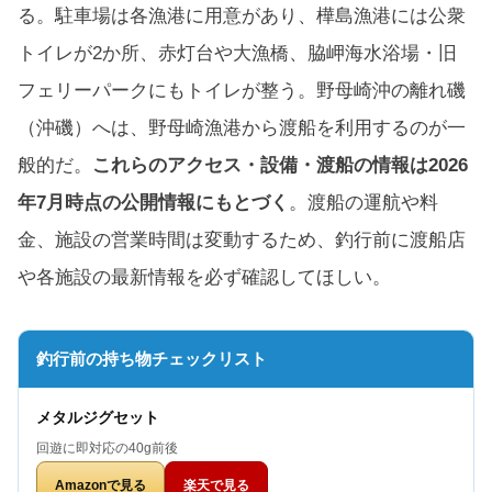
る。駐車場は各漁港に用意があり、樺島漁港には公衆
トイレが2か所、赤灯台や大漁橋、脇岬海水浴場・旧
フェリーパークにもトイレが整う。野母崎沖の離れ磯
（沖磯）へは、野母崎漁港から渡船を利用するのが一
般的だ。
これらのアクセス・設備・渡船の情報は2026
年7月時点の公開情報にもとづく
。渡船の運航や料
金、施設の営業時間は変動するため、釣行前に渡船店
や各施設の最新情報を必ず確認してほしい。
釣行前の持ち物チェックリスト
メタルジグセット
回遊に即対応の40g前後
Amazonで見る
楽天で見る