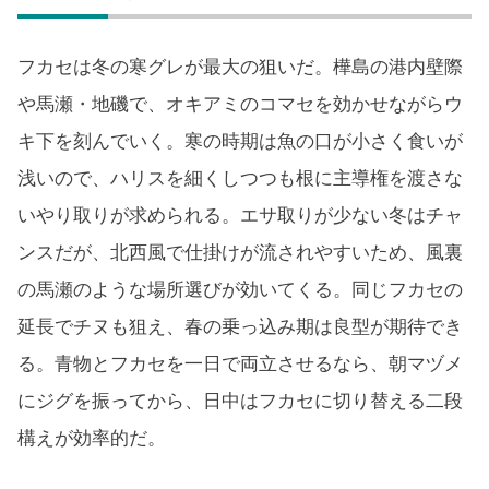
フカセは冬の寒グレが最大の狙いだ。樺島の港内壁際
や馬瀬・地磯で、オキアミのコマセを効かせながらウ
キ下を刻んでいく。寒の時期は魚の口が小さく食いが
浅いので、ハリスを細くしつつも根に主導権を渡さな
いやり取りが求められる。エサ取りが少ない冬はチャ
ンスだが、北西風で仕掛けが流されやすいため、風裏
の馬瀬のような場所選びが効いてくる。同じフカセの
延長でチヌも狙え、春の乗っ込み期は良型が期待でき
る。青物とフカセを一日で両立させるなら、朝マヅメ
にジグを振ってから、日中はフカセに切り替える二段
構えが効率的だ。