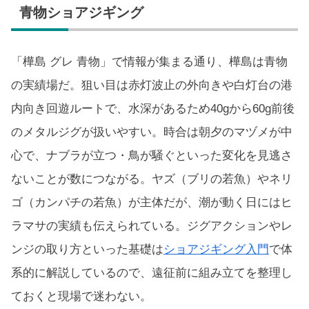
青物ショアジギング
「樺島 グレ 青物」で情報が集まる通り、樺島は青物
の実績場だ。狙い目は赤灯波止の外向きや白灯台の港
内向き回遊ルートで、水深があるため40gから60g前後
のメタルジグが扱いやすい。時合は朝夕のマヅメが中
心で、ナブラが立つ・鳥が騒ぐといった変化を見逃さ
ないことが数につながる。ヤズ（ブリの若魚）やネリ
ゴ（カンパチの若魚）が主体だが、潮が動く日にはヒ
ラマサの実績も伝えられている。ジグアクションやレ
ンジの取り方といった基礎は
ショアジギング入門
で体
系的に解説しているので、遠征前に組み立てを整理し
ておくと現場で迷わない。