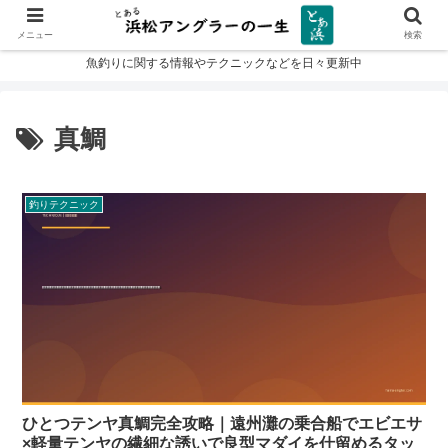
メニュー
検索
魚釣りに関する情報やテクニックなどを日々更新中
真鯛
釣りテクニック
ひとつテンヤ真鯛完全攻略｜遠州灘の乗合船でエビエサ
×軽量テンヤの繊細な誘いで良型マダイを仕留めるタッ