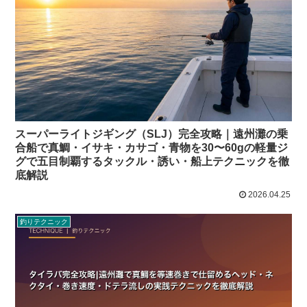
スーパーライトジギング（SLJ）完全攻略｜遠州灘の乗
合船で真鯛・イサキ・カサゴ・青物を30〜60gの軽量ジ
グで五目制覇するタックル・誘い・船上テクニックを徹
底解説
2026.04.25
釣りテクニック