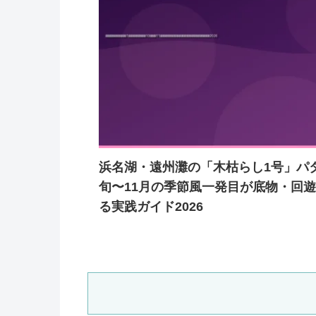
浜名湖・遠州灘の「木枯らし1号」パ
旬〜11月の季節風一発目が底物・回
る実践ガイド2026