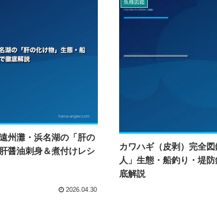
魚種図鑑
遠州灘・浜名湖の「肝の
カワハギ（皮剥）完全図
肝醤油刺身＆煮付けレシ
人」生態・船釣り・堤防
底解説
2026.04.30