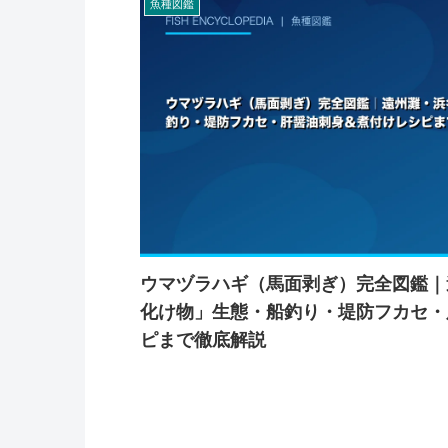
魚種図鑑
ウマヅラハギ（馬面剥ぎ）完全図鑑｜
化け物」生態・船釣り・堤防フカセ・
ピまで徹底解説