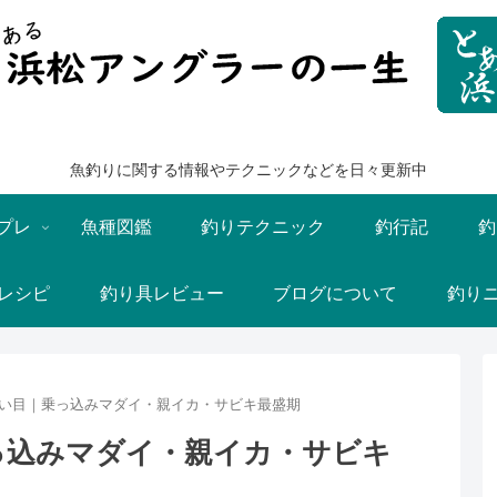
魚釣りに関する情報やテクニックなどを日々更新中
プレ
魚種図鑑
釣りテクニック
釣行記
釣
レシピ
釣り具レビュー
ブログについて
釣り
狙い目｜乗っ込みマダイ・親イカ・サビキ最盛期
っ込みマダイ・親イカ・サビキ