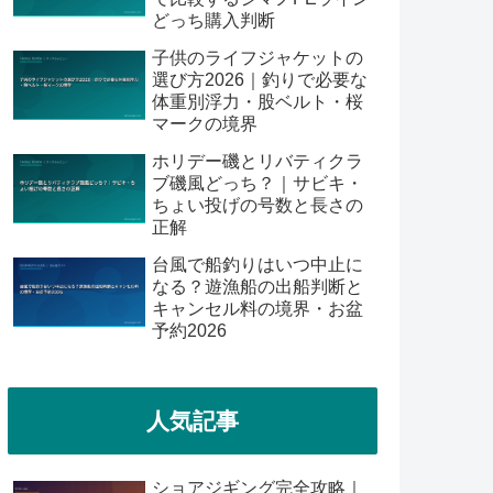
どっち購入判断
子供のライフジャケットの
選び方2026｜釣りで必要な
体重別浮力・股ベルト・桜
マークの境界
ホリデー磯とリバティクラ
ブ磯風どっち？｜サビキ・
ちょい投げの号数と長さの
正解
台風で船釣りはいつ中止に
なる？遊漁船の出船判断と
キャンセル料の境界・お盆
予約2026
人気記事
ショアジギング完全攻略｜