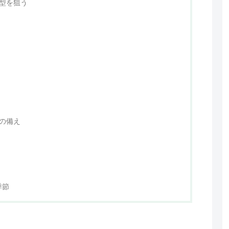
大型を狙う
への備え
季節