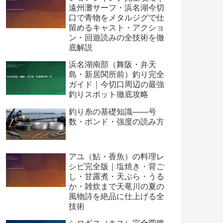
遠州灘サーフ・浜名湖今切
口で青物をメタルジグで仕
留めるキャスト・アクショ
ン・回遊読みの全技術を徹
底解説
浜名湖南部（舞阪・弁天
島・新居関所前）釣り完全
ガイド｜今切口周辺の最強
釣りスポット徹底攻略
釣り糸の基礎知識——号
数・ポンド・強度の読み方
アユ（鮎・香魚）の料理レ
シピ完全版｜塩焼き・背ご
し・甘露煮・天ぷら・うる
か・雑炊まで天竜川の夏の
風物詩を絶品に仕上げる全
技術