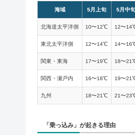
海域
5月上旬
5月中
北海道太平洋側
10〜12℃
12〜14
東北太平洋側
12〜14℃
14〜16
関東・東海
17〜19℃
18〜21
関西・瀬戸内
16〜18℃
19〜21
九州
18〜21℃
21〜23
「乗っ込み」が起きる理由