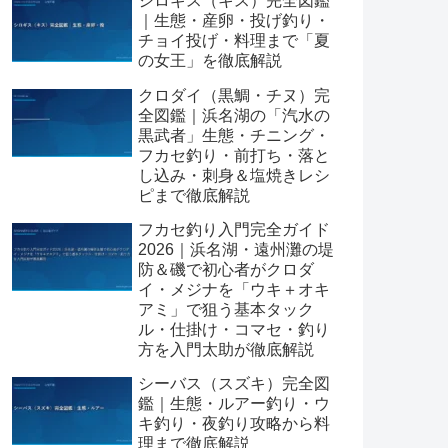
シロギス（キス）完全図鑑
｜生態・産卵・投げ釣り・
チョイ投げ・料理まで「夏
の女王」を徹底解説
クロダイ（黒鯛・チヌ）完
全図鑑｜浜名湖の「汽水の
黒武者」生態・チニング・
フカセ釣り・前打ち・落と
し込み・刺身＆塩焼きレシ
ピまで徹底解説
フカセ釣り入門完全ガイド
2026｜浜名湖・遠州灘の堤
防＆磯で初心者がクロダ
イ・メジナを「ウキ＋オキ
アミ」で狙う基本タック
ル・仕掛け・コマセ・釣り
方を入門太助が徹底解説
シーバス（スズキ）完全図
鑑｜生態・ルアー釣り・ウ
キ釣り・夜釣り攻略から料
理まで徹底解説