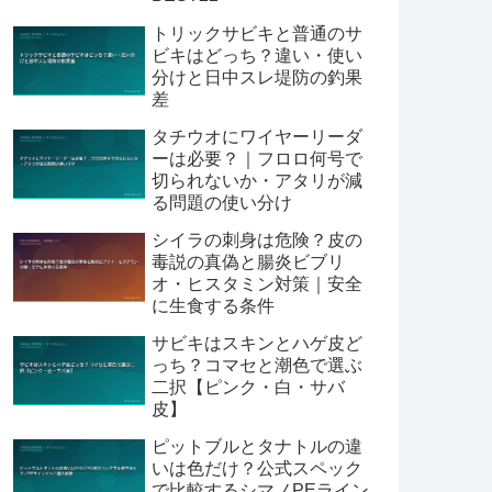
トリックサビキと普通のサ
ビキはどっち？違い・使い
分けと日中スレ堤防の釣果
差
タチウオにワイヤーリーダ
ーは必要？｜フロロ何号で
切られないか・アタリが減
る問題の使い分け
シイラの刺身は危険？皮の
毒説の真偽と腸炎ビブリ
オ・ヒスタミン対策｜安全
に生食する条件
サビキはスキンとハゲ皮ど
っち？コマセと潮色で選ぶ
二択【ピンク・白・サバ
皮】
ピットブルとタナトルの違
いは色だけ？公式スペック
で比較するシマノPEライン