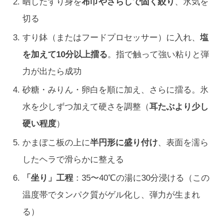
晒したすり身を
布巾やさらしで固く絞り
、水気を
切る
すり鉢（またはフードプロセッサー）に入れ、
塩
を加えて10分以上擂る
。指で触って強い粘りと弾
力が出たら成功
砂糖・みりん・卵白を順に加え、さらに擂る。氷
水を少しずつ加えて硬さを調整（
耳たぶより少し
硬い程度
）
かまぼこ板の上に
半円形に盛り付け
、表面を濡ら
したヘラで滑らかに整える
「坐り」工程
：35〜40℃の湯に30分浸ける（この
温度帯でタンパク質がゲル化し、弾力が生まれ
る）