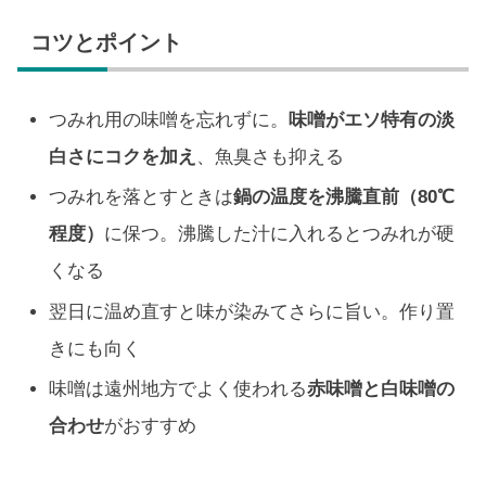
コツとポイント
つみれ用の味噌を忘れずに。
味噌がエソ特有の淡
白さにコクを加え
、魚臭さも抑える
つみれを落とすときは
鍋の温度を沸騰直前（80℃
程度）
に保つ。沸騰した汁に入れるとつみれが硬
くなる
翌日に温め直すと味が染みてさらに旨い。作り置
きにも向く
味噌は遠州地方でよく使われる
赤味噌と白味噌の
合わせ
がおすすめ