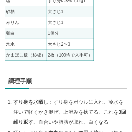
塩
すり身の3%（12g）
砂糖
大さじ1
みりん
大さじ1
卵白
1個分
氷水
大さじ2〜3
かまぼこ板（杉板）
2枚（100均で入手可）
調理手順
すり身を水晒し
：すり身をボウルに入れ、冷水を
注いで軽くかき混ぜ、上澄みを捨てる。これを
3回
繰り返す
。血合いや脂肪が取れ、白くなる