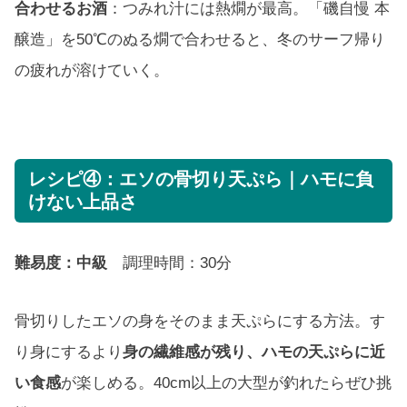
合わせるお酒
：つみれ汁には熱燗が最高。「磯自慢 本
醸造」を50℃のぬる燗で合わせると、冬のサーフ帰り
の疲れが溶けていく。
レシピ④：エソの骨切り天ぷら｜ハモに負
けない上品さ
難易度：中級
調理時間：30分
骨切りしたエソの身をそのまま天ぷらにする方法。す
り身にするより
身の繊維感が残り、ハモの天ぷらに近
い食感
が楽しめる。40cm以上の大型が釣れたらぜひ挑