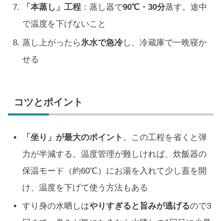
「本蒸し」工程
：蒸し器で
90℃・30分
蒸す。途中
で温度を下げないこと
蒸し上がったら
氷水で急冷
し、冷蔵庫で一晩寝か
せる
コツとポイント
「坐り」が最大のポイント
。この工程を省くと弾
力が半減する。温度管理が難しければ、炊飯器の
保温モード（約60℃）にお湯を入れて少し蓋を開
け、温度を下げて使う方法もある
すり身の水晒しは
やりすぎると旨みが逃げる
ので3