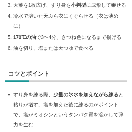
大葉を1枚広げ、すり身を
小判型
に成形して乗せる
冷水で溶いた天ぷら衣にくぐらせる（衣は薄め
に）
170℃の油
で3〜4分、きつね色になるまで揚げる
油を切り、塩または天つゆで食べる
コツとポイント
すり身を練る際、
少量の氷水を加えながら練る
と
粘りが増す。塩を加えた後に練るのがポイント
で、塩がミオシンというタンパク質を溶かして弾
力を生む