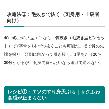
攻略法③：毛抜きで抜く（刺身用・上級者
向け）
40cm以上の大型エソなら、
骨抜き（毛抜き型ピンセッ
ト）
でY字骨を1本ずつ抜くことも可能だ。指で骨の先
端を探り、頭側に向かって引き抜く。1尾あたり
20〜
30分
かかるが、刺身で食べたいなら避けて通れない。
レシピ①：エソのすり身天ぷら｜サクふわ
食感が止まらない