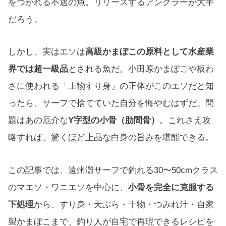
をつかれる不遇の魚。リリースするアングラーが大半
だろう。
しかし、実はエソは
高級かまぼこの原料として水産業
界では超一級品
とされる魚だ。小田原かまぼこや板わ
さに使われる「上物すり身」の正体がこのエソだと知
ったら、サーフで捨てていた自分を悔やむはずだ。問
題はあの厄介な
Y字型の小骨（肋間骨）
。これさえ攻
略すれば、驚くほど上品な白身の旨みを堪能できる。
この記事では、遠州灘サーフで釣れる30〜50cmクラス
のマエソ・ワニエソを中心に、
小骨を完全に克服する
下処理
から、すり身・天ぷら・干物・つみれ汁・自家
製かまぼこまで、釣り人が自宅で再現できるレシピを