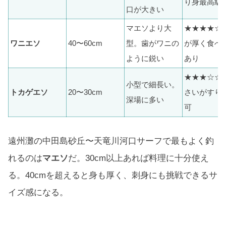
り身最高級
口が大きい
マエソより大
★★★★☆ 
ワニエソ
40〜60cm
型。歯がワニの
が厚く食べ
ように鋭い
あり
★★★☆☆ 
小型で細長い。
トカゲエソ
20〜30cm
さいがすり
深場に多い
可
遠州灘の中田島砂丘〜天竜川河口サーフで最もよく釣
れるのは
マエソ
だ。30cm以上あれば料理に十分使え
る。40cmを超えると身も厚く、刺身にも挑戦できるサ
イズ感になる。