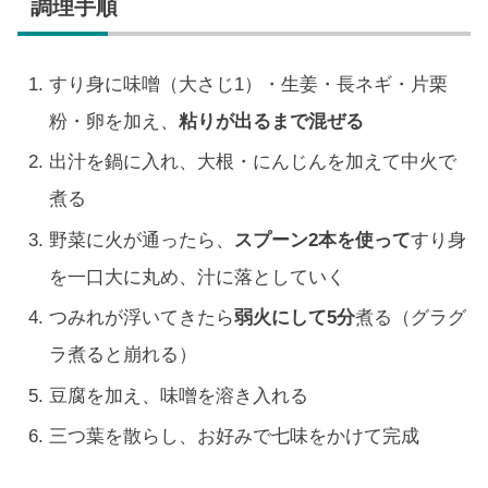
調理手順
すり身に味噌（大さじ1）・生姜・長ネギ・片栗
粉・卵を加え、
粘りが出るまで混ぜる
出汁を鍋に入れ、大根・にんじんを加えて中火で
煮る
野菜に火が通ったら、
スプーン2本を使って
すり身
を一口大に丸め、汁に落としていく
つみれが浮いてきたら
弱火にして5分
煮る（グラグ
ラ煮ると崩れる）
豆腐を加え、味噌を溶き入れる
三つ葉を散らし、お好みで七味をかけて完成