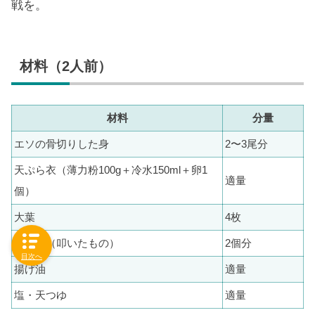
戦を。
材料（2人前）
材料
分量
エソの骨切りした身
2〜3尾分
天ぷら衣（薄力粉100g＋冷水150ml＋卵1
適量
個）
大葉
4枚
梅干し（叩いたもの）
2個分
目次へ
揚げ油
適量
塩・天つゆ
適量