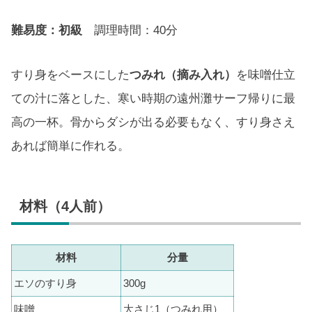
難易度：初級
調理時間：40分
すり身をベースにした
つみれ（摘み入れ）
を味噌仕立
ての汁に落とした、寒い時期の遠州灘サーフ帰りに最
高の一杯。骨からダシが出る必要もなく、すり身さえ
あれば簡単に作れる。
材料（4人前）
材料
分量
エソのすり身
300g
味噌
大さじ1（つみれ用）