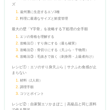
ズ
遠州灘に生息するエソ3種
料理に最適なサイズと鮮度管理
最大の壁「Y字骨」を攻略する下処理の全手順
エソの骨格を理解する
攻略法①：すり身にする（最も確実）
攻略法②：骨切りにする（天ぷら・干物用）
攻略法③：毛抜きで抜く（刺身用・上級者向け）
レシピ①：エソのすり身天ぷら｜サクふわ食感が止
まらない
材料（2人前）
調理手順
コツとポイント
レシピ②：自家製エソかまぼこ｜高級品と同じ原料
で作る贅沢