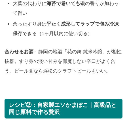
大葉の代わりに
海苔で巻いても
磯の香りが加わっ
て旨い
余ったすり身は
平たく成形してラップで包み冷凍
保存
できる（1ヶ月以内に使い切る）
合わせるお酒
：静岡の地酒「花の舞 純米吟醸」が相性
抜群。すり身の淡い甘みを邪魔しない辛口がよく合
う。ビール党なら浜松のクラフトビールもいい。
レシピ②：自家製エソかまぼこ｜高級品と
同じ原料で作る贅沢