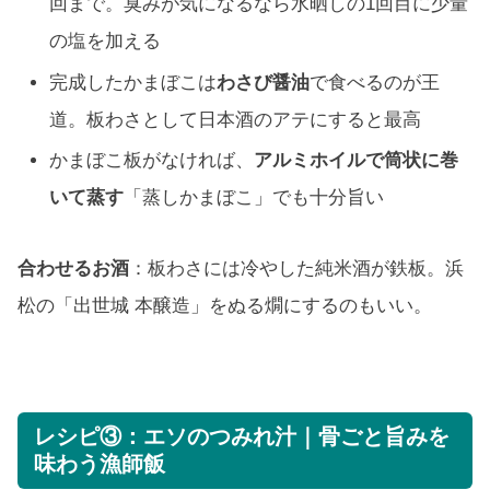
回まで。臭みが気になるなら水晒しの1回目に少量
の塩を加える
完成したかまぼこは
わさび醤油
で食べるのが王
道。板わさとして日本酒のアテにすると最高
かまぼこ板がなければ、
アルミホイルで筒状に巻
いて蒸す
「蒸しかまぼこ」でも十分旨い
合わせるお酒
：板わさには冷やした純米酒が鉄板。浜
松の「出世城 本醸造」をぬる燗にするのもいい。
レシピ③：エソのつみれ汁｜骨ごと旨みを
味わう漁師飯