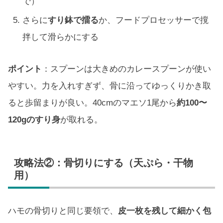
で）
さらに
すり鉢で擂る
か、フードプロセッサーで撹
拌して滑らかにする
ポイント
：スプーンは大きめのカレースプーンが使い
やすい。力を入れすぎず、骨に沿ってゆっくりかき取
ると歩留まりが良い。40cmのマエソ1尾から
約100〜
120gのすり身
が取れる。
攻略法②：骨切りにする（天ぷら・干物
用）
ハモの骨切りと同じ要領で、
皮一枚を残して細かく包