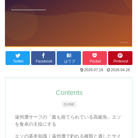
Twitter
Facebook
はてブ
Pocket
Pinterest
2026.07.18
2026.04.26
Contents
CLOSE
遠州灘サーフの「最も捨てられている高級魚」エソ
を食卓の主役にする
エソの基本知識｜遠州灘で釣れる種類と適したサイ