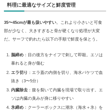
料理に最適なサイズと鮮度管理
35〜45cmが最も扱いやすい
。これより小さいと可食
部が少なく、大きすぎると骨が硬くなり処理が大変
だ。サーフで釣れたら以下の手順で鮮度を保とう。
脳締め
：目の後方をナイフで刺して即殺。エソは
暴れると身が傷む
エラ切り
：エラ蓋の内側を切り、海水バケツで血
抜き（3〜5分）
内臓除去
：腹を裂いて内臓を現場で取り出す。エ
ソは内臓の臭みが身に移りやすい
氷締め
：クーラーボックスに潮氷（海水＋氷）を