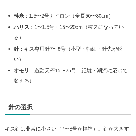
幹糸
：1.5〜2号ナイロン（全長50〜80cm）
ハリス
：1〜1.5号・15〜20cm（枝スになってい
る）
針
：キス専用針7〜8号（小型・軸細・針先が鋭
い）
オモリ
：遊動天秤15〜25号（距離・潮流に応じて
変える）
針の選択
キス針は非常に小さい（7〜8号が標準）。針が大きす