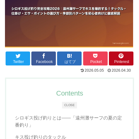
Twitter
Facebook
はてブ
Pocket
Pinterest
2026.05.05
2026.04.30
Contents
CLOSE
シロギス投げ釣りとは——「遠州灘サーフの夏の定
番釣り」
キス投げ釣りのタックル