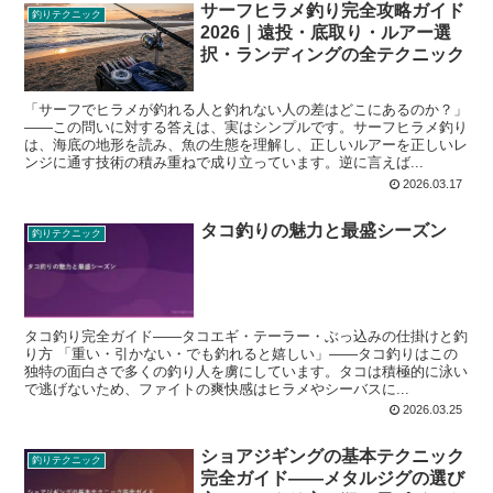
サーフヒラメ釣り完全攻略ガイド
釣りテクニック
2026｜遠投・底取り・ルアー選
択・ランディングの全テクニック
「サーフでヒラメが釣れる人と釣れない人の差はどこにあるのか？」
——この問いに対する答えは、実はシンプルです。サーフヒラメ釣り
は、海底の地形を読み、魚の生態を理解し、正しいルアーを正しいレ
ンジに通す技術の積み重ねで成り立っています。逆に言えば...
2026.03.17
タコ釣りの魅力と最盛シーズン
釣りテクニック
タコ釣り完全ガイド——タコエギ・テーラー・ぶっ込みの仕掛けと釣
り方 「重い・引かない・でも釣れると嬉しい」——タコ釣りはこの
独特の面白さで多くの釣り人を虜にしています。タコは積極的に泳い
で逃げないため、ファイトの爽快感はヒラメやシーバスに...
2026.03.25
ショアジギングの基本テクニック
釣りテクニック
完全ガイド——メタルジグの選び