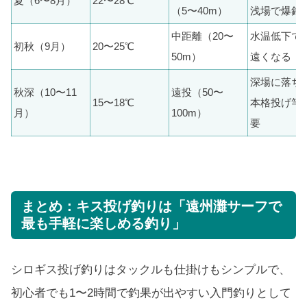
夏（6〜8月）
22〜28℃
（5〜40m）
浅場で爆釣
中距離（20〜
水温低下で
初秋（9月）
20〜25℃
50m）
遠くなる
深場に落ち
秋深（10〜11
遠投（50〜
15〜18℃
本格投げ竿
月）
100m）
要
まとめ：キス投げ釣りは「遠州灘サーフで
最も手軽に楽しめる釣り」
シロギス投げ釣りはタックルも仕掛けもシンプルで、
初心者でも1〜2時間で釣果が出やすい入門釣りとして