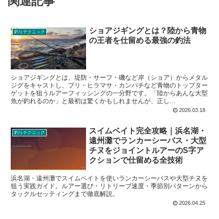
関連記事
ショアジギングとは？陸から青物
釣りテクニック
の王者を仕留める最強の釣法
ショアジギングとは、堤防・サーフ・磯など岸（ショア）からメタル
ジグをキャストし、ブリ・ヒラマサ・カンパチなど青物のトップター
ゲットを狙うルアーフィッシングの一分野です。「陸からあんな大型
魚が釣れるのか」と最初は驚くかもしれませんが、正し...
2026.03.18
スイムベイト完全攻略｜浜名湖・
釣りテクニック
遠州灘でランカーシーバス・大型
チヌをジョイントルアーのS字ア
クションで仕留める全技術
浜名湖・遠州灘でスイムベイトを使いランカーシーバスや大型チヌを
狙う実践ガイド。ルアー選び・リトリーブ速度・季節別パターンから
タックルセッティングまで徹底解説。
2026.04.25