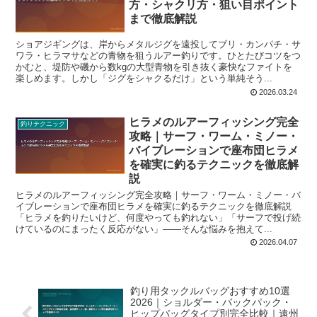
方・シャクリ方・狙い目ポイント
まで徹底解説
ショアジギングは、岸からメタルジグを遠投してブリ・カンパチ・サ
ワラ・ヒラマサなどの青物を狙うルアー釣りです。ひとたびコツをつ
かむと、堤防や磯から数kgの大型青物を引き抜く豪快なファイトを
楽しめます。しかし「ジグをシャクるだけ」という単純そう...
2026.03.24
ヒラメのルアーフィッシング完全
釣りテクニック
攻略｜サーフ・ワーム・ミノー・
バイブレーションで座布団ヒラメ
を確実に釣るテクニックを徹底解
説
ヒラメのルアーフィッシング完全攻略｜サーフ・ワーム・ミノー・バ
イブレーションで座布団ヒラメを確実に釣るテクニックを徹底解説
「ヒラメを釣りたいけど、何度やっても釣れない」「サーフで投げ続
けているのにまったく反応がない」――そんな悩みを抱えて...
2026.04.07
釣り用タックルバッグおすすめ10選
2026｜ショルダー・バックパック・
ヒップバッグタイプ別完全比較｜遠州