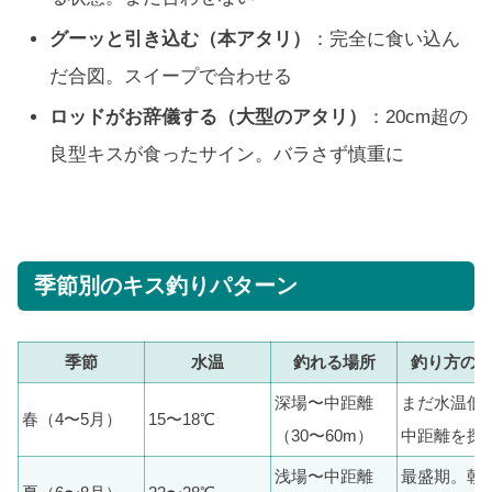
グーッと引き込む（本アタリ）
：完全に食い込ん
だ合図。スイープで合わせる
ロッドがお辞儀する（大型のアタリ）
：20cm超の
良型キスが食ったサイン。バラさず慎重に
季節別のキス釣りパターン
季節
水温
釣れる場所
釣り方の
深場〜中距離
まだ水温低
春（4〜5月）
15〜18℃
（30〜60m）
中距離を探
浅場〜中距離
最盛期。朝