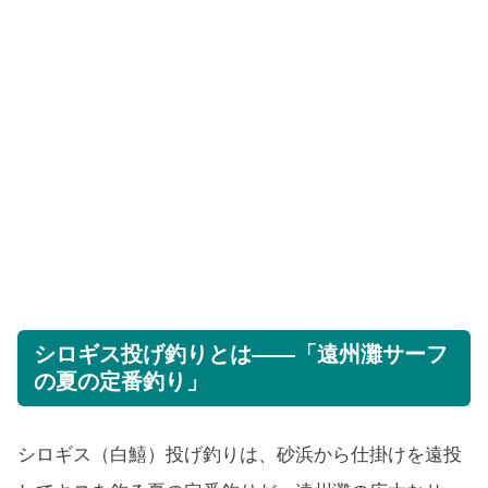
シロギス投げ釣りとは——「遠州灘サーフ
の夏の定番釣り」
シロギス（白鱚）投げ釣りは、砂浜から仕掛けを遠投