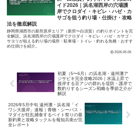
イド2026｜浜名湖西岸の穴場護
岸でクロダイ・キビレ・ハゼ・カ
サゴを狙う釣り場・仕掛け・攻略
法を徹底解説
静岡県湖西市の新所原岸エリア（新所〜白須賀）の釣りポイントを完
全解説。浜名湖西岸の穴場護岸でクロダイ・キビレ・ハゼ・カサゴ・
サヨリが狙える釣り場の場所・駐車場・トイレ・釣れる魚種・おすす
め仕掛けを紹介。
2026.05.05
初夏（5〜6月）の浜名湖・遠州灘ア
ジサビキ完全攻略2026｜水温上昇で
接岸する豆アジの群れを堤防・護岸で
数釣りするシーズン戦略を季節之介が
解説
2026年5月中旬 遠州灘・浜名湖「イ
ワシ大接岸」速報｜青物・シーバス・
マダイが狂乱捕食するベイト祭りの最
新釣果と攻略タックルを報知兵衛が完
全レポート