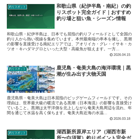
和歌山県（紀伊半島・南紀）の釣
釣りスポット
りスポット完全ガイド｜おすすめ
釣り場と狙い魚・シーズン情報
和歌山県・紀伊半島は、日本でも屈指の釣りフィールドとして全国の
釣り人から熱い視線を集めています。本州最南端の串本を擁し、黒潮
の影響を直接受ける南紀エリアでは、アオリイカ・グレ・イサキ・カ
ツオ・キハダマグロといった大型・高級魚が狙えます。一方...
2026.04.15
鹿児島・奄美大島の海洋環境｜黒
釣りスポット
潮が生み出す大物天国
鹿児島県・奄美大島は日本屈指のビッグゲームフィールドです。その
理由は、世界最大級の暖流である黒潮（日本海流）の影響を直接受け
ていること。黒潮は太平洋側を北上しながら奄美大島周辺を流れ、年
間を通じて水温を高く保ちます。奄美大島近海の水温...
2026.03.18
湖西新所原岸エリア（湖西市新
釣りスポット
所〜白須賀）釣りポイント完全ガ