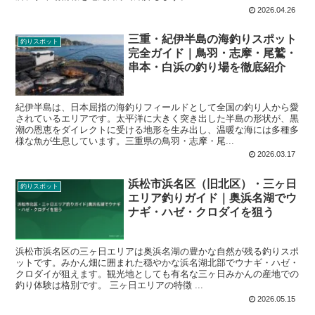
2026.04.26
三重・紀伊半島の海釣りスポット
釣りスポット
完全ガイド｜鳥羽・志摩・尾鷲・
串本・白浜の釣り場を徹底紹介
紀伊半島は、日本屈指の海釣りフィールドとして全国の釣り人から愛
されているエリアです。太平洋に大きく突き出した半島の形状が、黒
潮の恩恵をダイレクトに受ける地形を生み出し、温暖な海には多種多
様な魚が生息しています。三重県の鳥羽・志摩・尾...
2026.03.17
浜松市浜名区（旧北区）・三ヶ日
釣りスポット
エリア釣りガイド｜奥浜名湖でウ
ナギ・ハゼ・クロダイを狙う
浜松市浜名区の三ヶ日エリアは奥浜名湖の豊かな自然が残る釣りスポ
ットです。みかん畑に囲まれた穏やかな浜名湖北部でウナギ・ハゼ・
クロダイが狙えます。観光地としても有名な三ヶ日みかんの産地での
釣り体験は格別です。 三ヶ日エリアの特徴 ...
2026.05.15