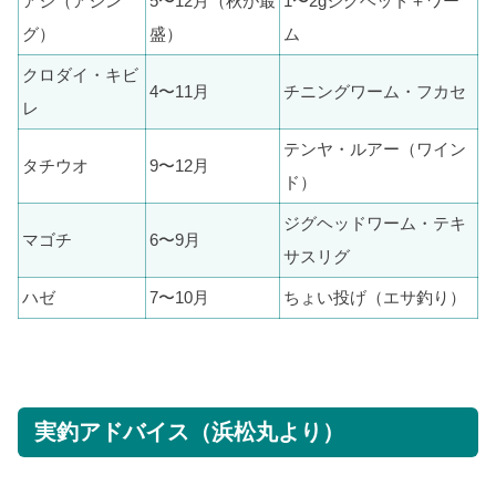
アジ（アジン
5〜12月（秋が最
1〜2gジグヘッド＋ワー
グ）
盛）
ム
クロダイ・キビ
4〜11月
チニングワーム・フカセ
レ
テンヤ・ルアー（ワイン
タチウオ
9〜12月
ド）
ジグヘッドワーム・テキ
マゴチ
6〜9月
サスリグ
ハゼ
7〜10月
ちょい投げ（エサ釣り）
実釣アドバイス（浜松丸より）