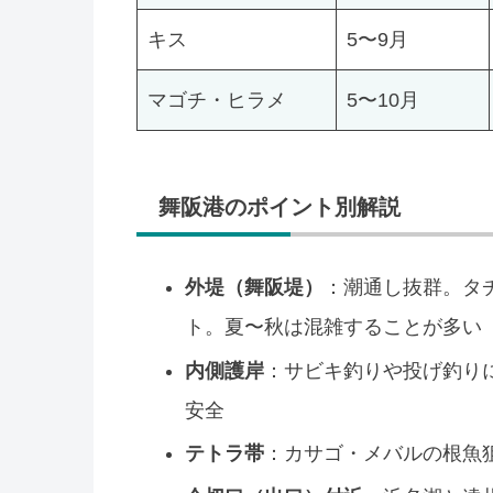
キス
5〜9月
マゴチ・ヒラメ
5〜10月
舞阪港のポイント別解説
外堤（舞阪堤）
：潮通し抜群。タ
ト。夏〜秋は混雑することが多い
内側護岸
：サビキ釣りや投げ釣り
安全
テトラ帯
：カサゴ・メバルの根魚