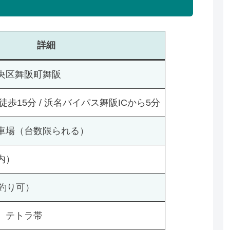
詳細
央区舞阪町舞阪
徒歩15分 / 浜名バイパス舞阪ICから5分
車場（台数限られる）
内）
夜釣り可）
、テトラ帯