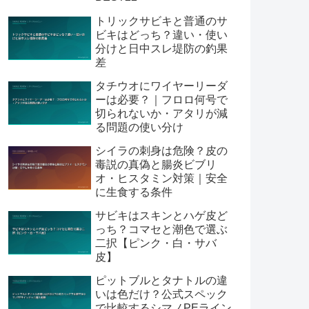
トリックサビキと普通のサ
ビキはどっち？違い・使い
分けと日中スレ堤防の釣果
差
タチウオにワイヤーリーダ
ーは必要？｜フロロ何号で
切られないか・アタリが減
る問題の使い分け
シイラの刺身は危険？皮の
毒説の真偽と腸炎ビブリ
オ・ヒスタミン対策｜安全
に生食する条件
サビキはスキンとハゲ皮ど
っち？コマセと潮色で選ぶ
二択【ピンク・白・サバ
皮】
ピットブルとタナトルの違
いは色だけ？公式スペック
で比較するシマノPEライン