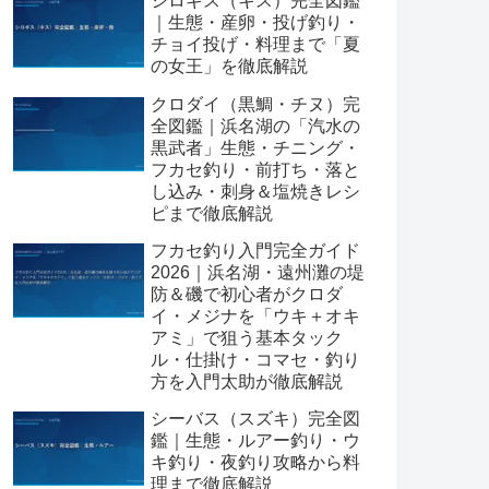
シロギス（キス）完全図鑑
｜生態・産卵・投げ釣り・
チョイ投げ・料理まで「夏
の女王」を徹底解説
クロダイ（黒鯛・チヌ）完
全図鑑｜浜名湖の「汽水の
黒武者」生態・チニング・
フカセ釣り・前打ち・落と
し込み・刺身＆塩焼きレシ
ピまで徹底解説
フカセ釣り入門完全ガイド
2026｜浜名湖・遠州灘の堤
防＆磯で初心者がクロダ
イ・メジナを「ウキ＋オキ
アミ」で狙う基本タック
ル・仕掛け・コマセ・釣り
方を入門太助が徹底解説
シーバス（スズキ）完全図
鑑｜生態・ルアー釣り・ウ
キ釣り・夜釣り攻略から料
理まで徹底解説