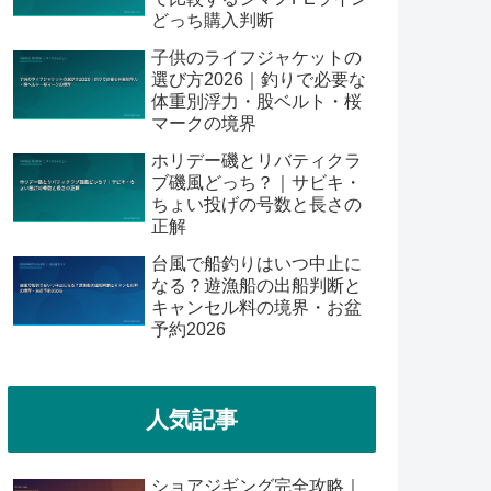
どっち購入判断
子供のライフジャケットの
選び方2026｜釣りで必要な
体重別浮力・股ベルト・桜
マークの境界
ホリデー磯とリバティクラ
ブ磯風どっち？｜サビキ・
ちょい投げの号数と長さの
正解
台風で船釣りはいつ中止に
なる？遊漁船の出船判断と
キャンセル料の境界・お盆
予約2026
人気記事
ショアジギング完全攻略｜