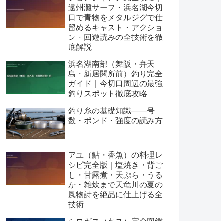
遠州灘サーフ・浜名湖今切
口で青物をメタルジグで仕
留めるキャスト・アクショ
ン・回遊読みの全技術を徹
底解説
浜名湖南部（舞阪・弁天
島・新居関所前）釣り完全
ガイド｜今切口周辺の最強
釣りスポット徹底攻略
釣り糸の基礎知識——号
数・ポンド・強度の読み方
アユ（鮎・香魚）の料理レ
シピ完全版｜塩焼き・背ご
し・甘露煮・天ぷら・うる
か・雑炊まで天竜川の夏の
風物詩を絶品に仕上げる全
技術