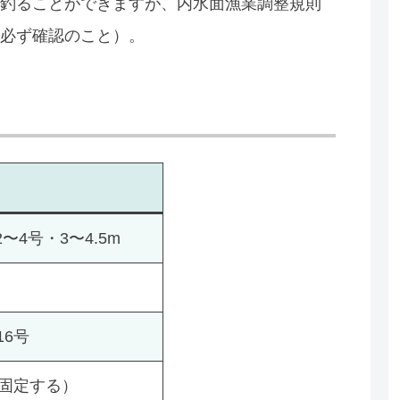
釣ることができますが、内水面漁業調整規則
必ず確認のこと）。
ク
4号・3〜4.5m
16号
に固定する）