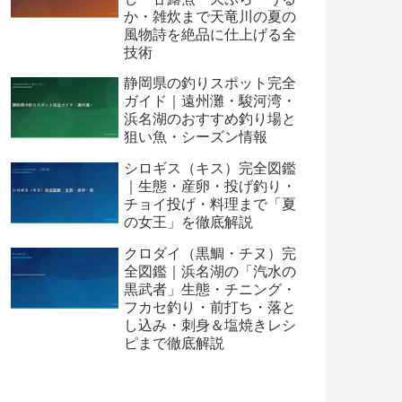
か・雑炊まで天竜川の夏の
風物詩を絶品に仕上げる全
技術
静岡県の釣りスポット完全
ガイド｜遠州灘・駿河湾・
浜名湖のおすすめ釣り場と
狙い魚・シーズン情報
シロギス（キス）完全図鑑
｜生態・産卵・投げ釣り・
チョイ投げ・料理まで「夏
の女王」を徹底解説
クロダイ（黒鯛・チヌ）完
全図鑑｜浜名湖の「汽水の
黒武者」生態・チニング・
フカセ釣り・前打ち・落と
し込み・刺身＆塩焼きレシ
ピまで徹底解説