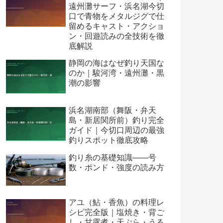
遠州灘サーフ・浜名湖今切
口で青物をメタルジグで仕
留めるキャスト・アクショ
ン・回遊読みの全技術を徹
底解説
静岡の海はなぜ釣り天国な
のか｜駿河湾・遠州灘・黒
潮の影響
浜名湖南部（舞阪・弁天
島・新居関所前）釣り完全
ガイド｜今切口周辺の最強
釣りスポット徹底攻略
釣り糸の基礎知識——号
数・ポンド・強度の読み方
アユ（鮎・香魚）の料理レ
シピ完全版｜塩焼き・背ご
し・甘露煮・天ぷら・うる