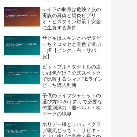
シイラの刺身は危険？皮の
毒説の真偽と腸炎ビブリ
オ・ヒスタミン対策｜安全
に生食する条件
サビキはスキンとハゲ皮ど
っち？コマセと潮色で選ぶ
二択【ピンク・白・サバ
皮】
ピットブルとタナトルの違
いは色だけ？公式スペック
で比較するシマノPEライン
どっち購入判断
子供のライフジャケットの
選び方2026｜釣りで必要な
体重別浮力・股ベルト・桜
マークの境界
ホリデー磯とリバティクラ
ブ磯風どっち？｜サビキ・
ちょい投げの号数と長さの