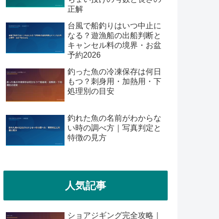
正解
台風で船釣りはいつ中止に
なる？遊漁船の出船判断と
キャンセル料の境界・お盆
予約2026
釣った魚の冷凍保存は何日
もつ？刺身用・加熱用・下
処理別の目安
釣れた魚の名前がわからな
い時の調べ方｜写真判定と
特徴の見方
人気記事
ショアジギング完全攻略｜