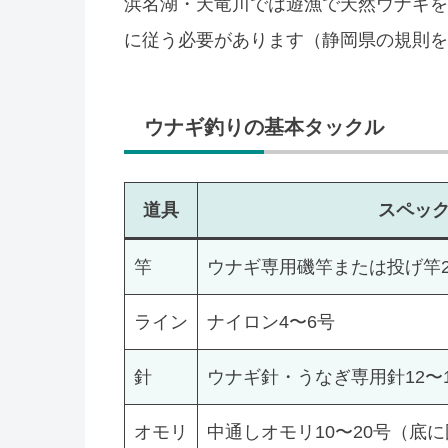
浜名湖・天竜川では遊漁で天然ウナギを
に従う必要があります（静岡県の規則を
ウナギ釣りの基本タックル
道具
スペッ
竿
ウナギ専用磯竿または投げ竿2〜
ライン
ナイロン4〜6号
針
ウナギ針・うなぎ専用針12〜
オモリ
中通しオモリ10〜20号（底