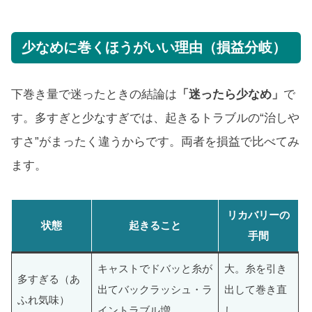
少なめに巻くほうがいい理由（損益分岐）
下巻き量で迷ったときの結論は
「迷ったら少なめ」
で
す。多すぎと少なすぎでは、起きるトラブルの“治しや
すさ”がまったく違うからです。両者を損益で比べてみ
ます。
リカバリーの
状態
起きること
手間
キャストでドバッと糸が
大。糸を引き
多すぎる（あ
出てバックラッシュ・ラ
出して巻き直
ふれ気味）
イントラブル増
し