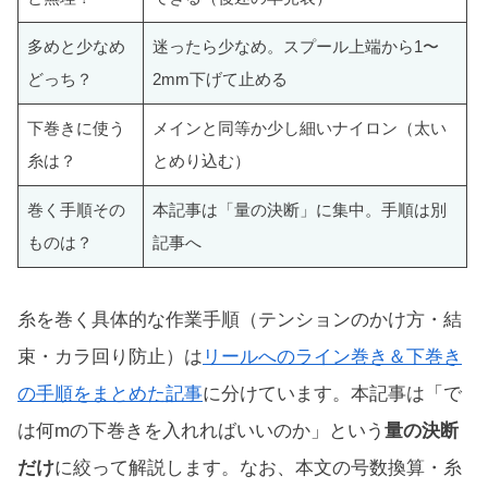
多めと少なめ
迷ったら少なめ。スプール上端から1〜
どっち？
2mm下げて止める
下巻きに使う
メインと同等か少し細いナイロン（太い
糸は？
とめり込む）
巻く手順その
本記事は「量の決断」に集中。手順は別
ものは？
記事へ
糸を巻く具体的な作業手順（テンションのかけ方・結
束・カラ回り防止）は
リールへのライン巻き＆下巻き
の手順をまとめた記事
に分けています。本記事は「で
は何mの下巻きを入れればいいのか」という
量の決断
だけ
に絞って解説します。なお、本文の号数換算・糸