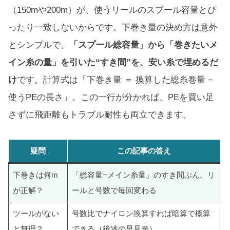
（150mや200m）が、使うリールのスプール容量とぴ
ったり一致しないからです。下巻き量の決め方は意外
とシンプルで、
「スプール総容量」から「巻きたいメ
イン糸の量」を引いた“すき間”を、安い糸で埋めるだ
け
です。計算式は「下巻き量 ＝ 換算した総糸巻量 −
使うPEの長さ」。この一行が分かれば、PEを買い足
さずに飛距離もトラブル耐性も両立できます。
疑問
この記事の答え
下巻きは何m
「総容量−メイン糸量」のすき間ぶん。リ
が正解？
ールと号数で毎回変わる
ツールがない
号数比でナイロン換算すれば暗算で概算
と無理？
できる（後述の早見表）