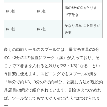
溝の3分の2あたりま
約5割
約5割
で下巻き
かなり厚めに下巻きが
約3割
約7割
必要
多くの両軸リールのスプールには、最大糸巻量の3分
の1・3分の2の位置にマーク（溝）が入っており、そ
こまで下巻きを入れると残りが2/3・1/3になる、とい
う目安に使えます。スピニングでもスプールの溝を
「半分で約1/3、3分の2で約半分」と読む方法が現役釣
具店員の解説で紹介されています。割合さえつかめれ
ば、ツールなしでも“だいたいの当たり”はつけられま
す。