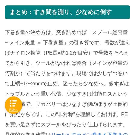
まとめ：すき間を測り、少なめに倒す
下巻き量の決め方は、突き詰めれば「スプール総容量
− メイン糸量 ＝ 下巻き量」の引き算です。号数が違え
ばナイロン換算（PE長×約1.2が目安）で号数をそろえ
てから引き、ツールがなければ割合（メインが容量の
何割か）で当たりをつけます。現場では少しずつ巻い
て上端−1〜2mmで止め、迷ったら少なめへ。多すぎは
トラブルという重い代償、少なすぎは性能ロスという
軽い代償で、リカバリーは少なすぎ側のほうが圧倒的
目次へ
に楽だからです。この“非対称”を理解しておけば、PE
を買い足さずにスプールをぴったり仕上げられます。
具体的な巻き作業は
リールへのライン巻き＆下巻きの