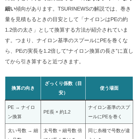
細い
傾向があります。TSURINEWSの解説では、巻き
量を見積もるときの目安として「ナイロンはPEの約
1.2倍の太さ」として換算する方法が紹介されていま
す。つまり、ナイロン基準のスプールにPEを巻くな
ら、PEの実長を1.2倍して“ナイロン換算の長さ”に直し
てから引き算すると近づきます。
ざっくり係数（目
換算の向き
使う場面
安）
PE → ナイロ
ナイロン基準のスプ
PE長 × 約1.2
ン換算
ールにPEを巻く
太い号数 → 細
太号数 ÷ 細号数 倍
同じ糸種で号数が違