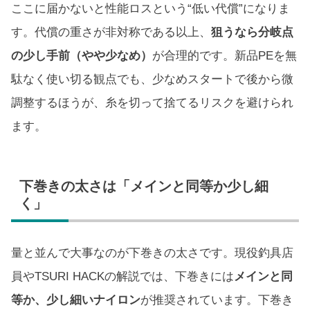
ここに届かないと性能ロスという“低い代償”になりま
す。代償の重さが非対称である以上、
狙うなら分岐点
の少し手前（やや少なめ）
が合理的です。新品PEを無
駄なく使い切る観点でも、少なめスタートで後から微
調整するほうが、糸を切って捨てるリスクを避けられ
ます。
下巻きの太さは「メインと同等か少し細
く」
量と並んで大事なのが下巻きの太さです。現役釣具店
員やTSURI HACKの解説では、下巻きには
メインと同
等か、少し細いナイロン
が推奨されています。下巻き