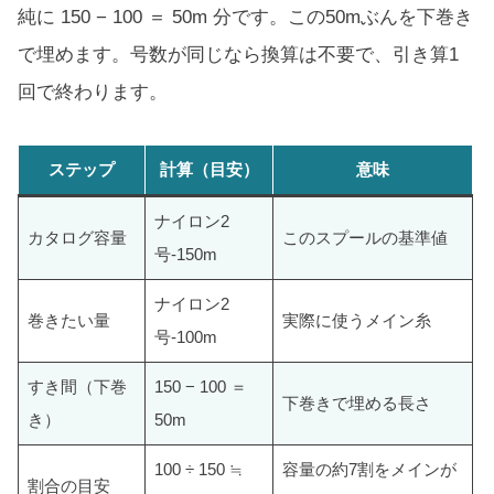
純に 150 − 100 ＝ 50m 分です。この50mぶんを下巻き
で埋めます。号数が同じなら換算は不要で、引き算1
回で終わります。
ステップ
計算（目安）
意味
ナイロン2
カタログ容量
このスプールの基準値
号-150m
ナイロン2
巻きたい量
実際に使うメイン糸
号-100m
すき間（下巻
150 − 100 ＝
下巻きで埋める長さ
き）
50m
100 ÷ 150 ≒
容量の約7割をメインが
割合の目安