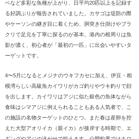
ベなど多彩な魚種が上がり、日平均20匹以上を記録す
る好調ぶりが報告されていました。カサゴは堤防の際
やケーソンの継ぎ目に着くため、胴突き仕掛けやブラ
クリで足元を丁寧に探るのが基本。港内の根周りは魚
影が濃く、初心者が「最初の一匹」に出会いやすいタ
ーゲットです。
4〜5月になるとメジナのウキフカセに加え、伊豆・相
模湾らしい高級魚カイワリがカゴ釣りやウキ釣りで顔
を出します。カイワリはアジに似た銀色の魚体ながら
食味はシマアジに例えられることもある人気者で、こ
の施設の名物ターゲットのひとつ。また春は産卵を控
えた大型アオリイカ（親イカ）が接岸する時期で、エ
ギングやアジの泳がせで狙えます。公開釣果ではキロ