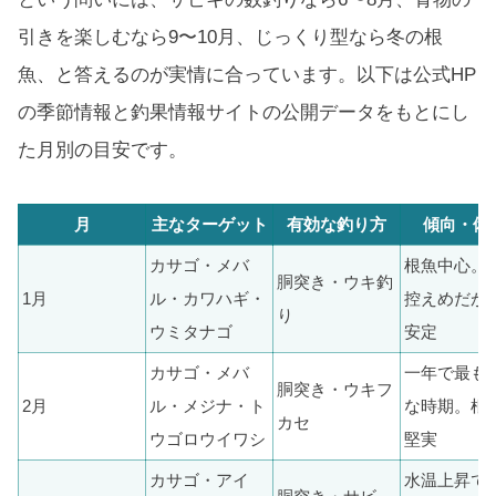
引きを楽しむなら9〜10月、じっくり型なら冬の根
魚、と答えるのが実情に合っています。以下は公式HP
の季節情報と釣果情報サイトの公開データをもとにし
た月別の目安です。
月
主なターゲット
有効な釣り方
傾向・備
カサゴ・メバ
根魚中心。
胴突き・ウキ釣
1月
ル・カワハギ・
控えめだが
り
ウミタナゴ
安定
カサゴ・メバ
一年で最も
胴突き・ウキフ
2月
ル・メジナ・ト
な時期。根
カセ
ウゴロウイワシ
堅実
カサゴ・アイ
水温上昇で