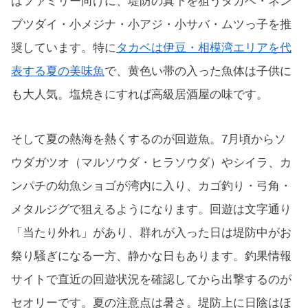
はファミリー向けに、堤防の真下を狙うタカベ・ネン
ブツダイ・小メジナ・小アジ・小サバ・ムツっ子を推
奨しています。特に
タカベは伊豆・相模湾エリアを代
表する夏の美味魚
で、黄色い帯の入った魚体は子供に
も大人気。塩焼きにすれば高級居酒屋の味です。
そして夏の熱海を熱くするのが回遊魚。7月頃からソ
ウダガツオ（マルソウダ・ヒラソウダ）やシイラ、カ
ンパチの幼魚ショゴが湾内に入り、カゴ釣り・弓角・
メタルジグで狙えるようになります。回遊は文字通り
「当たり外れ」があり、群れが入った日は堤防中がお
祭り騒ぎになる一方、静かな日もあります。釣果情報
サイトで直近の回遊状況を確認してから出撃するのが
セオリーです。夏の注意点は暑さ。堤防上に日陰はほ