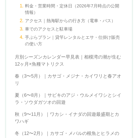
料金・営業時間・定休日（2026年7月時点の公開
情報）
アクセス｜熱海駅からの行き方（電車・バス）
車でのアクセスと駐車場
手ぶらプラン｜貸竿レンタルとエサ・仕掛け販売
の使い方
月別シーズンカレンダー早見表｜相模湾の潮が生む
12ヶ月×魚種マトリクス
春（3〜5月）｜カサゴ・メジナ・カイワリと春アオ
リ
夏（6〜8月）｜サビキのアジ・ウルメイワシとシイ
ラ・ソウダガツオの回遊
秋（9〜11月）｜ワカシ・イナダの回遊最盛期とカ
ワハギ
冬（12〜2月）｜カサゴ・メバルの根魚とヒラメの