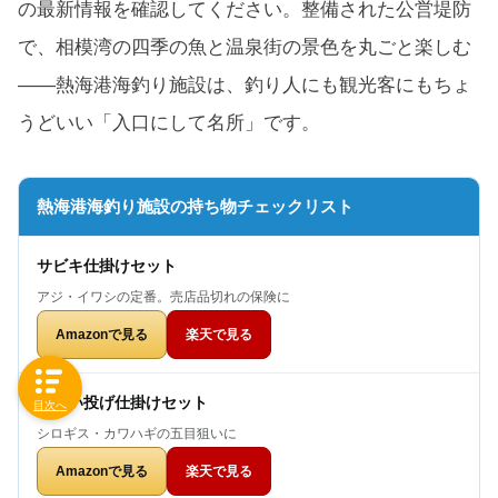
の最新情報を確認してください。整備された公営堤防
で、相模湾の四季の魚と温泉街の景色を丸ごと楽しむ
——熱海港海釣り施設は、釣り人にも観光客にもちょ
うどいい「入口にして名所」です。
熱海港海釣り施設の持ち物チェックリスト
サビキ仕掛けセット
アジ・イワシの定番。売店品切れの保険に
Amazonで見る
楽天で見る
ちょい投げ仕掛けセット
目次へ
シロギス・カワハギの五目狙いに
Amazonで見る
楽天で見る