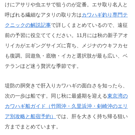
けにアサリや虫エサで狙うのが定番。エサ取り名人と
呼ばれる繊細なアタリの取り方は
カワハギ釣り専門テ
クニックの解説記事
で詳しくまとめているので、遠征
前の予習に役立ててください。11月には秋の新子アオ
リイカがエギングサイズに育ち、メジナのウキフカセ
も復調。回遊魚・底物・イカと選択肢が最も広い、ベ
テランほど迷う贅沢な季節です。
堤防の胴突きで肝入りカワハギの面白さを知ったら、
次の一歩は船です。同じ秋に最盛期を迎える
東京湾の
カワハギ船ガイド（竹岡沖・久里浜沖・剣崎沖のエリ
ア別攻略と船宿予約）
では、肝を大きく持ち帰る狙い
方までまとめています。