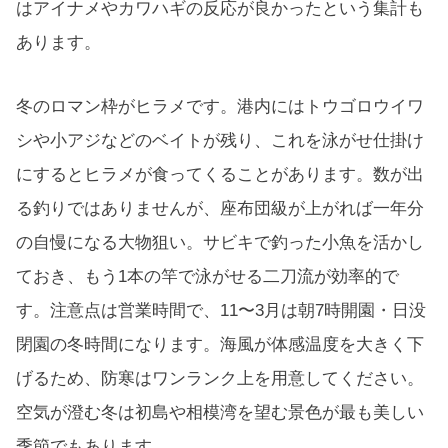
はアイナメやカワハギの反応が良かったという集計も
あります。
冬のロマン枠がヒラメです。港内にはトウゴロウイワ
シや小アジなどのベイトが残り、これを泳がせ仕掛け
にするとヒラメが食ってくることがあります。数が出
る釣りではありませんが、座布団級が上がれば一年分
の自慢になる大物狙い。サビキで釣った小魚を活かし
ておき、もう1本の竿で泳がせる二刀流が効率的で
す。注意点は営業時間で、11〜3月は朝7時開園・日没
閉園の冬時間になります。海風が体感温度を大きく下
げるため、防寒はワンランク上を用意してください。
空気が澄む冬は初島や相模湾を望む景色が最も美しい
季節でもあります。