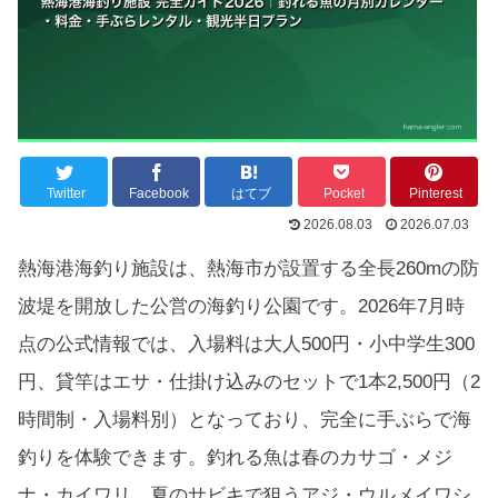
Twitter
Facebook
はてブ
Pocket
Pinterest
2026.08.03
2026.07.03
熱海港海釣り施設は、熱海市が設置する全長260mの防
波堤を開放した公営の海釣り公園です。2026年7月時
点の公式情報では、入場料は大人500円・小中学生300
円、貸竿はエサ・仕掛け込みのセットで1本2,500円（2
時間制・入場料別）となっており、完全に手ぶらで海
釣りを体験できます。釣れる魚は春のカサゴ・メジ
ナ・カイワリ、夏のサビキで狙うアジ・ウルメイワシ