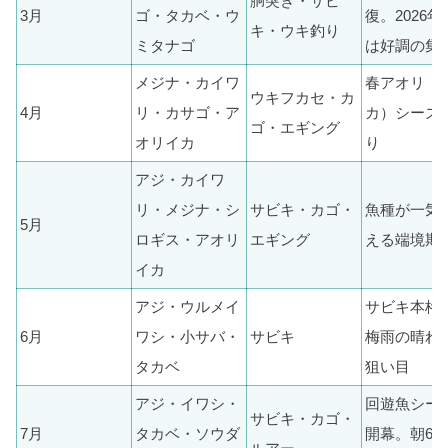
胴突き・サビ
3月
ゴ・タカベ・ウ
復。2026年
キ・ウキ釣り
ミタナゴ
は好調の集
メジナ・カイワ
春アオリ（
ウキフカセ・カ
4月
リ・カサゴ・ア
カ）シーズ
ゴ・エギング
オリイカ
り
アジ・カイワ
リ・メジナ・シ
サビキ・カゴ・
魚種が一気
5月
ロギス・アオリ
エギング
える端境期
イカ
アジ・ウルメイ
サビキ本格
6月
ワシ・小サバ・
サビキ
梅雨の晴れ
タカベ
狙い目
アジ・イワシ・
回遊魚シー
サビキ・カゴ・
7月
タカベ・ソウダ
開幕。朝6