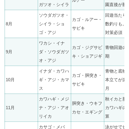
ルアー
ガツオ・シイラ
園直後が勝
ソウダガツオ・
回遊当たり
カゴ・ルアー・
8月
シイラ・ショ
数釣りも。
サビキ
ゴ・アジ
対策必須
ワカシ・イナ
カゴ・ジグサビ
青物回遊の
9月
ダ・ソウダガツ
キ・ショアジギ
期
オ・アジ
イナダ・カワハ
青物と底物
カゴ・胴突き・
10月
ギ・アジ・カマ
本立てが楽
サビキ
ス
月
カワハギ・メジ
秋イカと肝
胴突き・ウキフ
11月
ナ・アジ・アオ
カワハギの
カセ・エギング
リイカ
算
カサゴ・メバ
泳がせでヒ