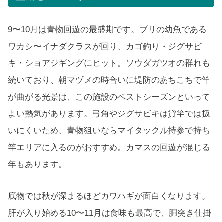
9〜10月は青物回遊の最盛期です。ブリの幼魚である
ワカシ〜イナダクラスが回り、カゴ釣り・ジグサビ
キ・ショアジギングにヒット。ソウダガツオの群れも
続いており、朝マヅメの時合いに堤防のあちこちで竿
が曲がる光景は、この施設のベストシーズンといって
よい熱気があります。弓角やジグサビキは貸竿では扱
いにくいため、青物狙いならマイタックル持参で持ち
竿エリアに入るのがおすすめ。カマスの回遊が混じる
年もあります。
底物では秋が深まるほどカワハギが面白くなります。
肝が入り始める10〜11月は食味も最高で、胴突き仕掛