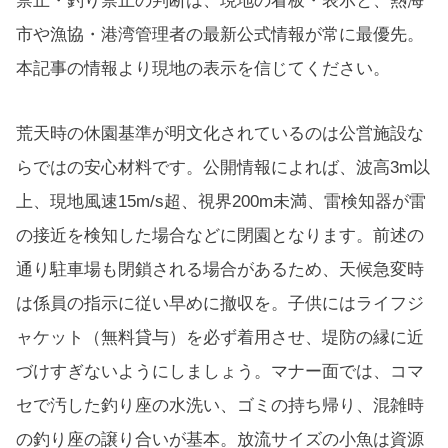
禁止・釣り禁止の判断は、現地の看板・表示と、熱海
市や漁協・港湾管理者の最新公式情報が常に最優先。
本記事の情報より現地の表示を信じてください。
荒天時の休園基準が明文化されているのは公営施設な
らではの安心材料です。公開情報によれば、波高3m以
上、現地風速15m/s超、視界200m未満、雷検知器が雷
の接近を検知した場合などに閉園となります。前述の
通り駐車場も閉鎖される場合があるため、天候急変時
は係員の指示に従い早めに撤収を。子供にはライフジ
ャケット（無料貸与）を必ず着用させ、堤防の縁に近
づけすぎないようにしましょう。マナー面では、コマ
セで汚した釣り座の水洗い、ゴミの持ち帰り、混雑時
の釣り座の譲り合いが基本。放流サイズの小魚は資源