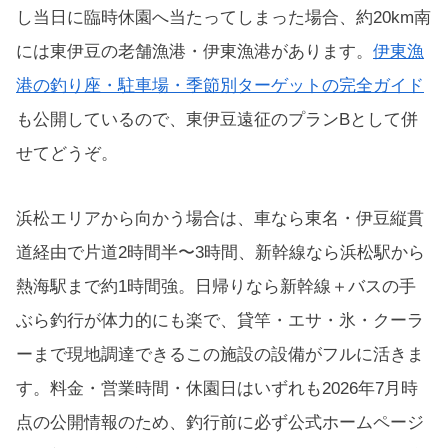
し当日に臨時休園へ当たってしまった場合、約20km南
には東伊豆の老舗漁港・伊東漁港があります。
伊東漁
港の釣り座・駐車場・季節別ターゲットの完全ガイド
も公開しているので、東伊豆遠征のプランBとして併
せてどうぞ。
浜松エリアから向かう場合は、車なら東名・伊豆縦貫
道経由で片道2時間半〜3時間、新幹線なら浜松駅から
熱海駅まで約1時間強。日帰りなら新幹線＋バスの手
ぶら釣行が体力的にも楽で、貸竿・エサ・氷・クーラ
ーまで現地調達できるこの施設の設備がフルに活きま
す。料金・営業時間・休園日はいずれも2026年7月時
点の公開情報のため、釣行前に必ず公式ホームページ