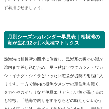
ず着用させましょう。
月別シーズンカレンダー早見表｜相模湾の
潮が生む12ヶ月×魚種マトリクス
熱海港は相模湾の西岸に位置し、黒潮系の暖かい潮が
湾内まで差し込むため、夏〜秋はソウダガツオ・ワカ
シ・イナダ・シイラといった回遊魚が堤防の射程に入
ります。一方で港内は根魚やメジナの定住魚も濃く、
タカベやカイワリなど伊豆エリアらしい魚が混じるの
も特徴。「熱海で釣りをするならどの時期がいいか」
という問いには、サビキの数釣りなら6〜8月、青物の