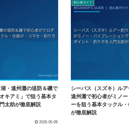
初心者ガイド
名湖・遠州灘の堤防＆磯で
シーバス（スズキ）ルア
オキアミ」で狙う基本タ
遠州灘で初心者がミノー
門太助が徹底解説
ーを狙う基本タックル・
が徹底解説
2026.05.08