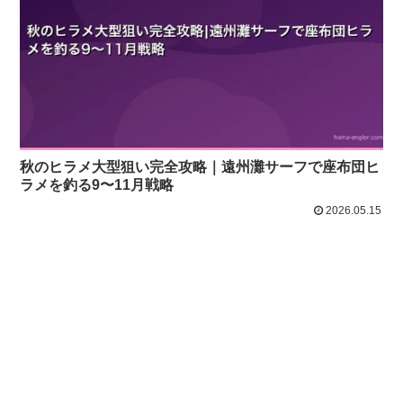
秋のヒラメ大型狙い完全攻略｜遠州灘サーフで座布団ヒ
ラメを釣る9〜11月戦略
2026.05.15