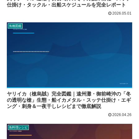
仕掛け・タックル・出船スケジュールを完全レポート
2026.05.01
魚種図鑑
ヤリイカ（槍烏賊）完全図鑑｜遠州灘・御前崎沖の「冬
の透明な槍」生態・船イカメタル・スッテ仕掛け・エギ
ング・刺身＆一夜干しレシピまで徹底解説
2026.04.26
魚料理レシピ