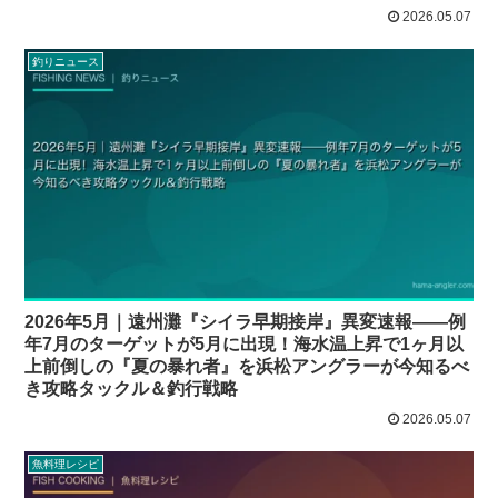
2026.05.07
釣りニュース
2026年5月｜遠州灘『シイラ早期接岸』異変速報——例
年7月のターゲットが5月に出現！海水温上昇で1ヶ月以
上前倒しの『夏の暴れ者』を浜松アングラーが今知るべ
き攻略タックル＆釣行戦略
2026.05.07
魚料理レシピ