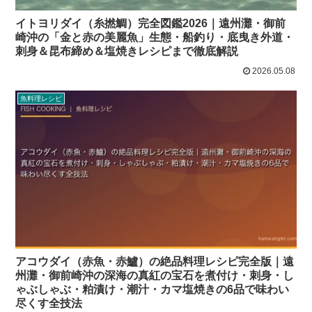
イトヨリダイ（糸撚鯛）完全図鑑2026｜遠州灘・御前
崎沖の「金と赤の美麗魚」生態・船釣り・底曳き外道・
刺身＆昆布締め＆塩焼きレシピまで徹底解説
2026.05.08
魚料理レシピ
アコウダイ（赤魚・赤鱸）の絶品料理レシピ完全版｜遠
州灘・御前崎沖の深海の真紅の宝石を煮付け・刺身・し
ゃぶしゃぶ・粕漬け・潮汁・カマ塩焼きの6品で味わい
尽くす全技法