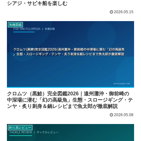
シアジ・サビキ船を楽しむ
2026.05.15
魚種図鑑
クロムツ（黒鯥）完全図鑑2026｜遠州灘沖・御前崎の
中深場に潜む「幻の高級魚」生態・スロージギング・テ
ンヤ・炙り刺身＆鍋レシピまで魚太郎が徹底解説
2026.05.08
釣り具レビュー