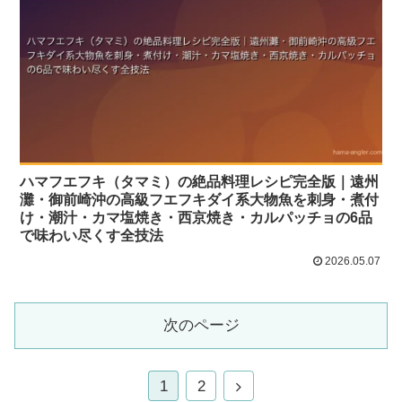
ハマフエフキ（タマミ）の絶品料理レシピ完全版｜遠州
灘・御前崎沖の高級フエフキダイ系大物魚を刺身・煮付
け・潮汁・カマ塩焼き・西京焼き・カルパッチョの6品
で味わい尽くす全技法
2026.05.07
次のページ
1
2