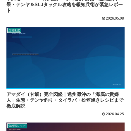
果・テンヤ＆SLJタックル攻略を報知兵衛が緊急レポー
ト
2026.05.08
魚種図鑑
アマダイ（甘鯛）完全図鑑｜遠州灘沖の「海底の貴婦
人」生態・テンヤ釣り・タイラバ・松笠焼きレシピまで
徹底解説
2026.04.25
魚料理レシピ