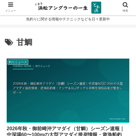
メニュー
検索
魚釣りに関する情報やテクニックなどを日々更新中
甘鯛
釣りニュース
2026年秋・御前崎沖アマダイ（甘鯛）シーズン速報｜
中深場60〜100mの大型アマダイ接岸情報・遊漁船釣