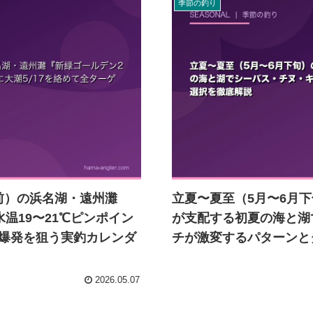
季節の釣り
直前）の浜名湖・遠州灘
立夏〜夏至（5月〜6月
温19〜21℃ピンポイン
が支配する初夏の海と湖
ト爆発を狙う実釣カレンダ
チが激変するパターンと
2026.05.07