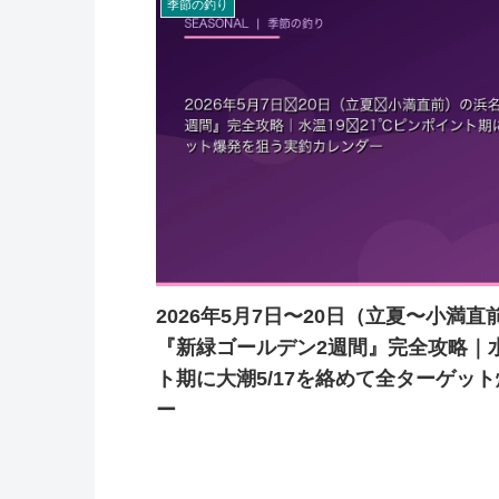
季節の釣り
2026年5月7日〜20日（立夏〜小満
『新緑ゴールデン2週間』完全攻略｜水
ト期に大潮5/17を絡めて全ターゲッ
ー