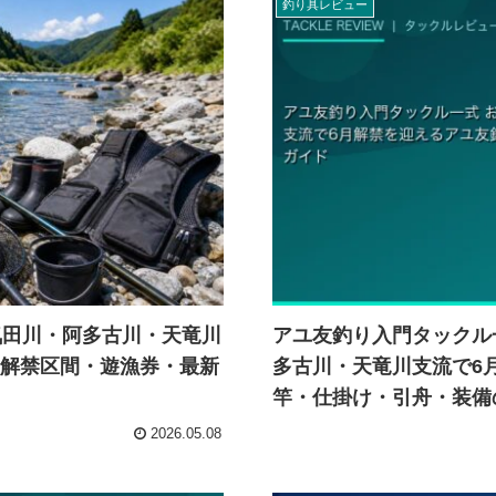
釣り具レビュー
気田川・阿多古川・天竜川
アユ友釣り入門タックル一
・解禁区間・遊漁券・最新
多古川・天竜川支流で6
竿・仕掛け・引舟・装備
2026.05.08