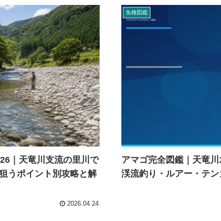
魚種図鑑
26｜天竜川支流の里川で
アマゴ完全図鑑｜天竜川
狙うポイント別攻略と解
渓流釣り・ルアー・テン
2026.04.24