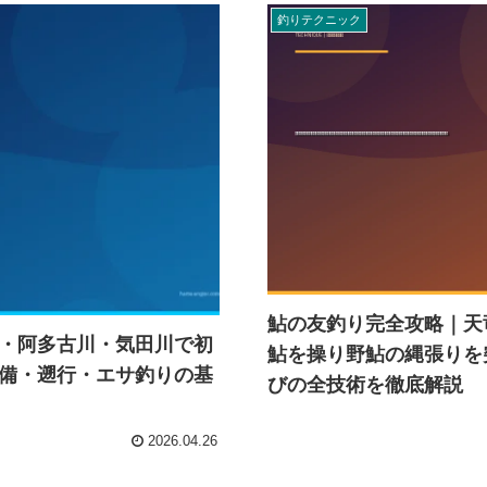
釣りテクニック
鮎の友釣り完全攻略｜天
・阿多古川・気田川で初
鮎を操り野鮎の縄張りを
備・遡行・エサ釣りの基
びの全技術を徹底解説
2026.04.26