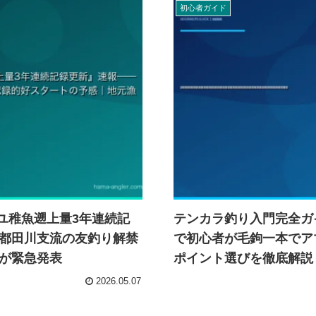
初心者ガイド
アユ稚魚遡上量3年連続記
テンカラ釣り入門完全ガ
都田川支流の友釣り解禁
で初心者が毛鉤一本でア
が緊急発表
ポイント選びを徹底解説
2026.05.07