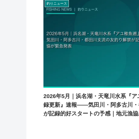
釣りニュース
2026年5月｜浜名湖・天竜川水系『
録更新』速報——気田川・阿多古川・
が記録的好スタートの予感｜地元漁協