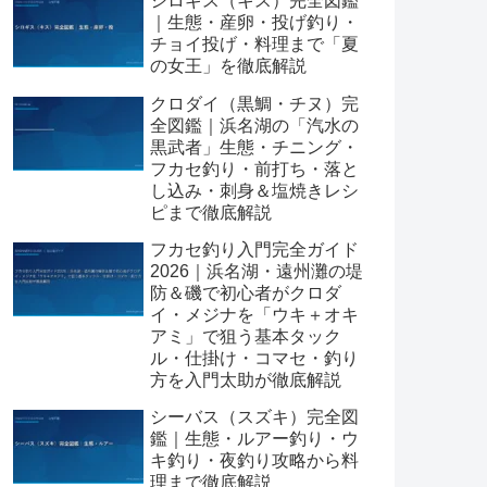
シロギス（キス）完全図鑑
｜生態・産卵・投げ釣り・
チョイ投げ・料理まで「夏
の女王」を徹底解説
クロダイ（黒鯛・チヌ）完
全図鑑｜浜名湖の「汽水の
黒武者」生態・チニング・
フカセ釣り・前打ち・落と
し込み・刺身＆塩焼きレシ
ピまで徹底解説
フカセ釣り入門完全ガイド
2026｜浜名湖・遠州灘の堤
防＆磯で初心者がクロダ
イ・メジナを「ウキ＋オキ
アミ」で狙う基本タック
ル・仕掛け・コマセ・釣り
方を入門太助が徹底解説
シーバス（スズキ）完全図
鑑｜生態・ルアー釣り・ウ
キ釣り・夜釣り攻略から料
理まで徹底解説