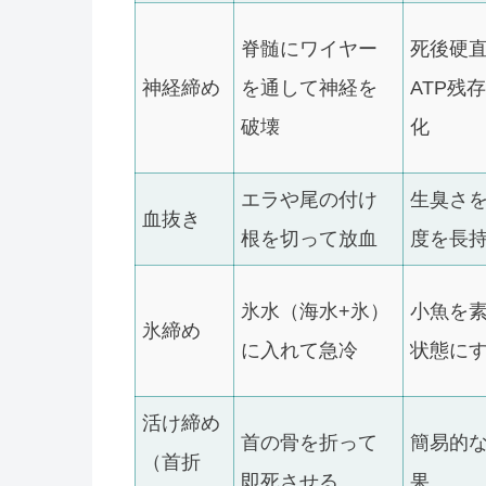
脊髄にワイヤー
死後硬
神経締め
を通して神経を
ATP残
破壊
化
エラや尾の付け
生臭さ
血抜き
根を切って放血
度を長
氷水（海水+氷）
小魚を
氷締め
に入れて急冷
状態に
活け締め
首の骨を折って
簡易的
（首折
即死させる
果