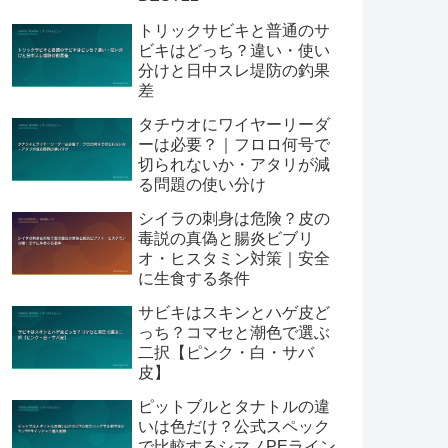
トリックサビキと普通のサ
ビキはどっち？違い・使い
分けと日中スレ堤防の釣果
差
タチウオにワイヤーリーダ
ーは必要？｜フロロ何号で
切られないか・アタリが減
る問題の使い分け
シイラの刺身は危険？皮の
毒説の真偽と腸炎ビブリ
オ・ヒスタミン対策｜安全
に生食する条件
サビキはスキンとハゲ皮ど
っち？コマセと潮色で選ぶ
二択【ピンク・白・サバ
皮】
ピットブルとタナトルの違
いは色だけ？公式スペック
で比較するシマノPEライン