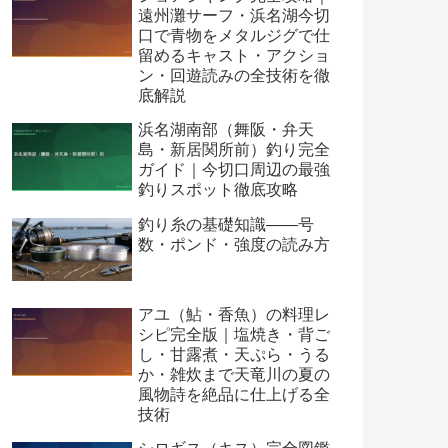
遠州灘サーフ・浜名湖今切
口で青物をメタルジグで仕
留めるキャスト・アクショ
ン・回遊読みの全技術を徹
底解説
浜名湖南部（舞阪・弁天
島・新居関所前）釣り完全
ガイド｜今切口周辺の最強
釣りスポット徹底攻略
釣り糸の基礎知識——号
数・ポンド・強度の読み方
アユ（鮎・香魚）の料理レ
シピ完全版｜塩焼き・背ご
し・甘露煮・天ぷら・うる
か・雑炊まで天竜川の夏の
風物詩を絶品に仕上げる全
技術