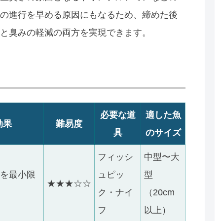
の進行を早める原因にもなるため、締めた後
と臭みの軽減の両方を実現できます。
必要な道
適した魚
効果
難易度
具
のサイズ
フィッシ
中型〜大
費を最小限
ュピッ
型
★★★☆☆
ク・ナイ
（20cm
フ
以上）