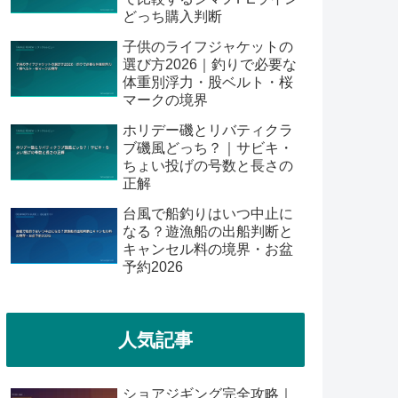
どっち購入判断
子供のライフジャケットの
選び方2026｜釣りで必要な
体重別浮力・股ベルト・桜
マークの境界
ホリデー磯とリバティクラ
ブ磯風どっち？｜サビキ・
ちょい投げの号数と長さの
正解
台風で船釣りはいつ中止に
なる？遊漁船の出船判断と
キャンセル料の境界・お盆
予約2026
人気記事
ショアジギング完全攻略｜