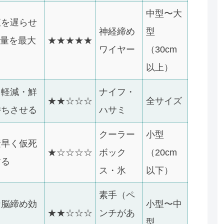
中型〜大
直を遅らせ
神経締め
型
存量を最大
★★★★★
ワイヤー
（30cm
以上）
を軽減・鮮
ナイフ・
★★☆☆☆
全サイズ
持ちさせる
ハサミ
クーラー
小型
素早く仮死
★☆☆☆☆
ボック
（20cm
する
ス・氷
以下）
素手（ペ
な脳締め効
小型〜中
★★☆☆☆
ンチがあ
型