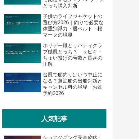
どっち購入判断
子供のライフジャケットの
選び方2026｜釣りで必要な
体重別浮力・股ベルト・桜
マークの境界
ホリデー磯とリバティクラ
ブ磯風どっち？｜サビキ・
ちょい投げの号数と長さの
正解
台風で船釣りはいつ中止に
なる？遊漁船の出船判断と
キャンセル料の境界・お盆
予約2026
人気記事
ショアジギング完全攻略｜