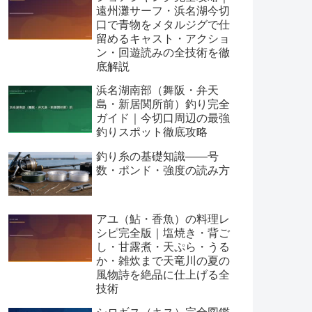
遠州灘サーフ・浜名湖今切
口で青物をメタルジグで仕
留めるキャスト・アクショ
ン・回遊読みの全技術を徹
底解説
浜名湖南部（舞阪・弁天
島・新居関所前）釣り完全
ガイド｜今切口周辺の最強
釣りスポット徹底攻略
釣り糸の基礎知識——号
数・ポンド・強度の読み方
アユ（鮎・香魚）の料理レ
シピ完全版｜塩焼き・背ご
し・甘露煮・天ぷら・うる
か・雑炊まで天竜川の夏の
風物詩を絶品に仕上げる全
技術