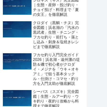
シロギス（キス）完全図鑑
｜生態・産卵・投げ釣り・
チョイ投げ・料理まで「夏
の女王」を徹底解説
クロダイ（黒鯛・チヌ）完
全図鑑｜浜名湖の「汽水の
黒武者」生態・チニング・
フカセ釣り・前打ち・落と
し込み・刺身＆塩焼きレシ
ピまで徹底解説
フカセ釣り入門完全ガイド
2026｜浜名湖・遠州灘の堤
防＆磯で初心者がクロダ
イ・メジナを「ウキ＋オキ
アミ」で狙う基本タック
ル・仕掛け・コマセ・釣り
方を入門太助が徹底解説
シーバス（スズキ）完全図
鑑｜生態・ルアー釣り・ウ
キ釣り・夜釣り攻略から料
理まで徹底解説