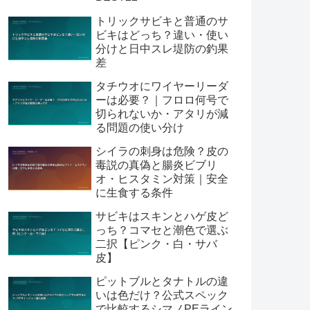
トリックサビキと普通のサ
ビキはどっち？違い・使い
分けと日中スレ堤防の釣果
差
タチウオにワイヤーリーダ
ーは必要？｜フロロ何号で
切られないか・アタリが減
る問題の使い分け
シイラの刺身は危険？皮の
毒説の真偽と腸炎ビブリ
オ・ヒスタミン対策｜安全
に生食する条件
サビキはスキンとハゲ皮ど
っち？コマセと潮色で選ぶ
二択【ピンク・白・サバ
皮】
ピットブルとタナトルの違
いは色だけ？公式スペック
で比較するシマノPEライン