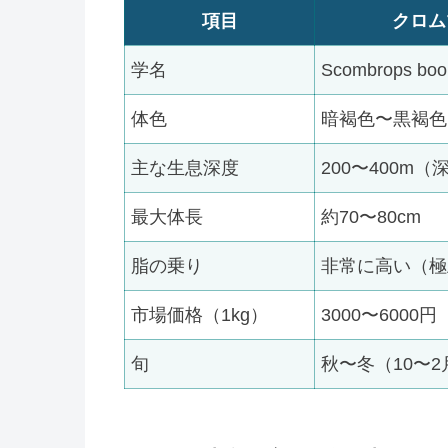
項目
クロム
学名
Scombrops boo
体色
暗褐色〜黒褐色
主な生息深度
200〜400m（
最大体長
約70〜80cm
脂の乗り
非常に高い（極
市場価格（1kg）
3000〜6000円
旬
秋〜冬（10〜2