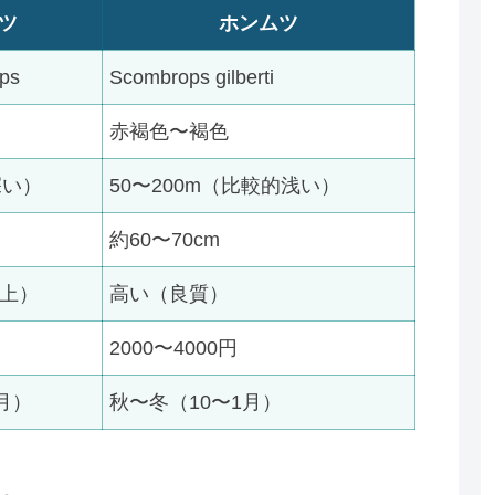
ツ
ホンムツ
ps
Scombrops gilberti
赤褐色〜褐色
深い）
50〜200m（比較的浅い）
約60〜70cm
上）
高い（良質）
2000〜4000円
月）
秋〜冬（10〜1月）