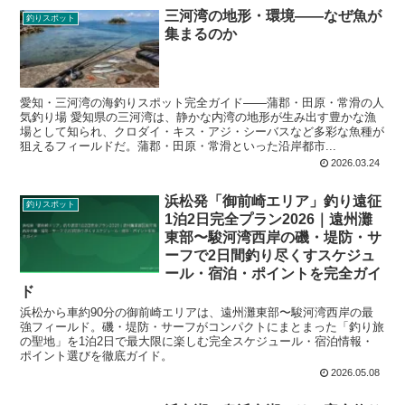
三河湾の地形・環境——なぜ魚が
釣りスポット
集まるのか
愛知・三河湾の海釣りスポット完全ガイド——蒲郡・田原・常滑の人
気釣り場 愛知県の三河湾は、静かな内湾の地形が生み出す豊かな漁
場として知られ、クロダイ・キス・アジ・シーバスなど多彩な魚種が
狙えるフィールドだ。蒲郡・田原・常滑といった沿岸都市...
2026.03.24
浜松発「御前崎エリア」釣り遠征
釣りスポット
1泊2日完全プラン2026｜遠州灘
東部〜駿河湾西岸の磯・堤防・サ
ーフで2日間釣り尽くすスケジュ
ール・宿泊・ポイントを完全ガイ
ド
浜松から車約90分の御前崎エリアは、遠州灘東部〜駿河湾西岸の最
強フィールド。磯・堤防・サーフがコンパクトにまとまった「釣り旅
の聖地」を1泊2日で最大限に楽しむ完全スケジュール・宿泊情報・
ポイント選びを徹底ガイド。
2026.05.08