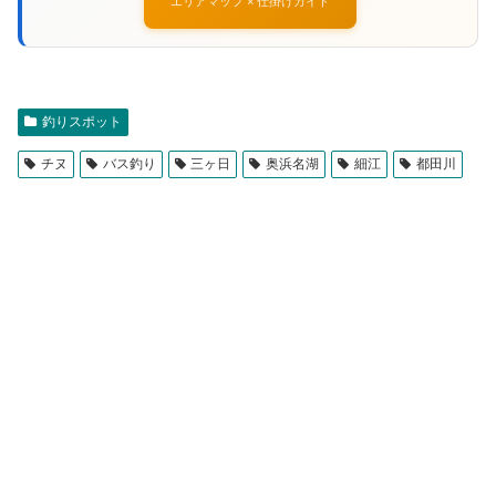
エリアマップ × 仕掛けガイド
釣りスポット
チヌ
バス釣り
三ヶ日
奥浜名湖
細江
都田川