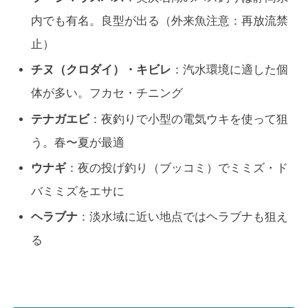
内でも有名。良型が出る（外来魚注意：再放流禁
止）
チヌ（クロダイ）・キビレ
：汽水環境に適した個
体が多い。フカセ・チニング
テナガエビ
：夜釣りで小型の電気ウキを使って狙
う。春〜夏が最適
ウナギ
：夜の投げ釣り（ブッコミ）でミミズ・ド
バミミズをエサに
ヘラブナ
：淡水域に近い地点ではヘラブナも狙え
る