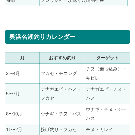
特徴
プレッシャーが低く穴場的存在
奥浜名湖釣りカレンダー
月
おすすめ釣り
ターゲット
チヌ（乗っ込み）・
3〜4月
フカセ・チニング
キビレ
テナガエビ・バス・
テナガエビ・チヌ・
5〜7月
フカセ
バス
ウナギ・チヌ・シー
8〜10月
ウナギ・チヌ・バス
バス
11〜2月
投げ釣り・フカセ
チヌ・カレイ