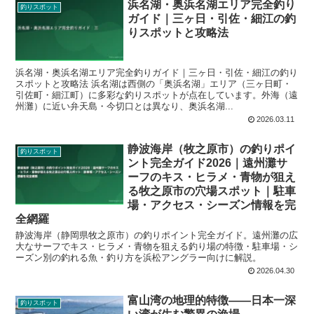
浜名湖・奥浜名湖エリア完全釣り
釣りスポット
ガイド｜三ヶ日・引佐・細江の釣
りスポットと攻略法
浜名湖・奥浜名湖エリア完全釣りガイド｜三ヶ日・引佐・細江の釣り
スポットと攻略法 浜名湖は西側の「奥浜名湖」エリア（三ヶ日町・
引佐町・細江町）に多彩な釣りスポットが点在しています。外海（遠
州灘）に近い弁天島・今切口とは異なり、奥浜名湖...
2026.03.11
静波海岸（牧之原市）の釣りポイ
釣りスポット
ント完全ガイド2026｜遠州灘サ
ーフのキス・ヒラメ・青物が狙え
る牧之原市の穴場スポット｜駐車
場・アクセス・シーズン情報を完
全網羅
静波海岸（静岡県牧之原市）の釣りポイント完全ガイド。遠州灘の広
大なサーフでキス・ヒラメ・青物を狙える釣り場の特徴・駐車場・シ
ーズン別の釣れる魚・釣り方を浜松アングラー向けに解説。
2026.04.30
富山湾の地理的特徴――日本一深
釣りスポット