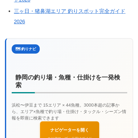
三ヶ日・猪鼻湖エリア 釣りスポット完全ガイド
2026
🗺️ 釣りナビ
静岡の釣り場・魚種・仕掛けを一発検
索
ナビゲーターを開く