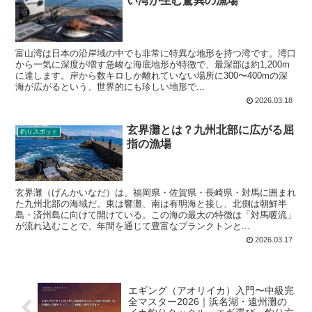
い湾が生む驚異の漁場
富山湾は日本の沿岸域の中でも非常に特異な地形を持つ湾です。湾口
から一気に深度が増す急峻な海底地形が特徴で、最深部は約1,200m
に達します。岸から数キロしか離れていない場所に300〜400mの深
海が広がるという、世界的にも珍しい地形で...
2026.03.18
玄界灘とは？九州北部に広がる屈
釣りスポット
指の漁場
玄界灘（げんかいなだ）は、福岡県・佐賀県・長崎県・対馬に囲まれ
た九州北部の海域だ。東は響灘、南は有明海と接し、北側は朝鮮半
島・済州島に向けて開けている。この海の最大の特徴は「対馬暖流」
が流れ込むことで、年間を通じて豊富なプランクトンと...
2026.03.17
エギング（アオリイカ）入門〜中級完
全マスター2026｜浜名湖・遠州灘の