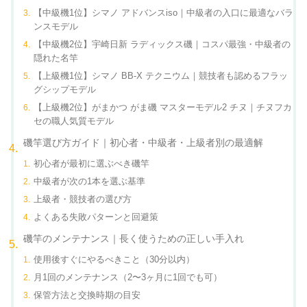
【中級機1位】シマノ アドバンスiso｜中級者の入口に最適なバラ
ンスモデル
【中級機2位】宇崎日新 ラディックス磯｜コスパ最強・中級者の
隠れた名竿
【上級機1位】シマノ BB-X テクニウム｜競技者も認めるフラッ
グシップモデル
【上級機2位】がまかつ がま磯 マスターモデル2 チヌ｜チヌフカ
セの職人気質モデル
磯竿選び方ガイド｜初心者・中級者・上級者別の最適解
初心者が最初に選ぶべき磯竿
中級者が次の1本を選ぶ基準
上級者・競技者の選び方
よくある失敗パターンと回避策
磯竿のメンテナンス｜長く使うための正しい手入れ
使用後すぐにやるべきこと（30分以内）
月1回のメンテナンス（2〜3ヶ月に1回でも可）
保管方法と交換時期の目安