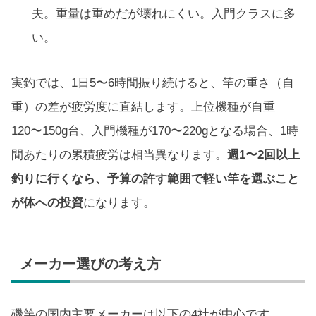
夫。重量は重めだが壊れにくい。入門クラスに多
い。
実釣では、1日5〜6時間振り続けると、竿の重さ（自
重）の差が疲労度に直結します。上位機種が自重
120〜150g台、入門機種が170〜220gとなる場合、1時
間あたりの累積疲労は相当異なります。
週1〜2回以上
釣りに行くなら、予算の許す範囲で軽い竿を選ぶこと
が体への投資
になります。
メーカー選びの考え方
磯竿の国内主要メーカーは以下の4社が中心です。