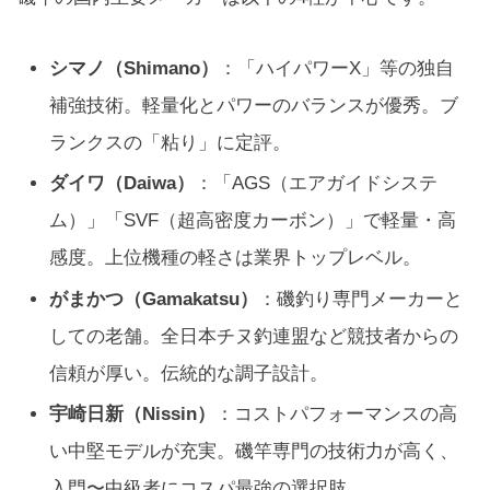
シマノ（Shimano）
：「ハイパワーX」等の独自
補強技術。軽量化とパワーのバランスが優秀。ブ
ランクスの「粘り」に定評。
ダイワ（Daiwa）
：「AGS（エアガイドシステ
ム）」「SVF（超高密度カーボン）」で軽量・高
感度。上位機種の軽さは業界トップレベル。
がまかつ（Gamakatsu）
：磯釣り専門メーカーと
しての老舗。全日本チヌ釣連盟など競技者からの
信頼が厚い。伝統的な調子設計。
宇崎日新（Nissin）
：コストパフォーマンスの高
い中堅モデルが充実。磯竿専門の技術力が高く、
入門〜中級者にコスパ最強の選択肢。