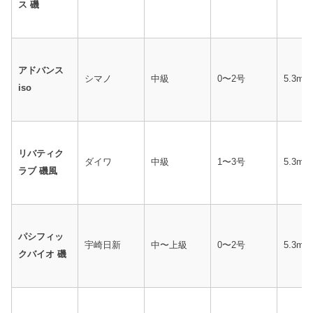
ス 磯
アドバンス
シマノ
中級
0〜2号
5.3m
iso
リバティク
ダイワ
中級
1〜3号
5.3m
ラブ 磯風
パシフィッ
宇崎日新
中〜上級
0〜2号
5.3m
クバイオ 磯