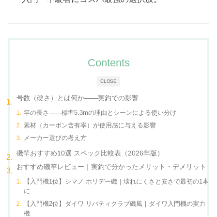
Contents
CLOSE
号数（硬さ）とは何か——実釣での影響
竿の長さ——標準5.3mの理由とシーンによる使い分け
素材（カーボン含有率）が使用感に与える影響
メーカー選びの考え方
磯竿おすすめ10選 スペック比較表（2026年版）
おすすめ磯竿レビュー｜実釣で分かったメリット・デメリット
【入門機1位】シマノ ホリデー磯｜壊れにくさと安さで最初の1本
に
【入門機2位】ダイワ リバティクラブ磯風｜ダイワ入門機の実力
機