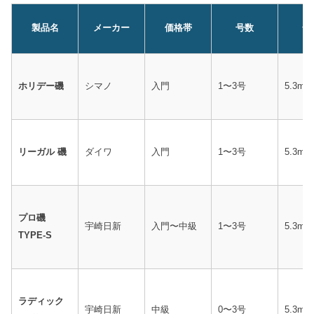
製品名
メーカー
価格帯
号数
全
ホリデー磯
シマノ
入門
1〜3号
5.3m
リーガル 磯
ダイワ
入門
1〜3号
5.3m
プロ磯
宇崎日新
入門〜中級
1〜3号
5.3m
TYPE-S
ラディック
宇崎日新
中級
0〜3号
5.3m