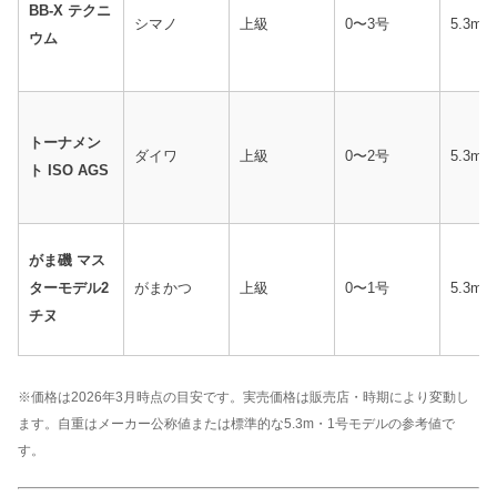
BB-X テクニ
シマノ
上級
0〜3号
5.3m
ウム
トーナメン
ダイワ
上級
0〜2号
5.3m
ト ISO AGS
がま磯 マス
ターモデル2
がまかつ
上級
0〜1号
5.3m
チヌ
※価格は2026年3月時点の目安です。実売価格は販売店・時期により変動し
ます。自重はメーカー公称値または標準的な5.3m・1号モデルの参考値で
す。