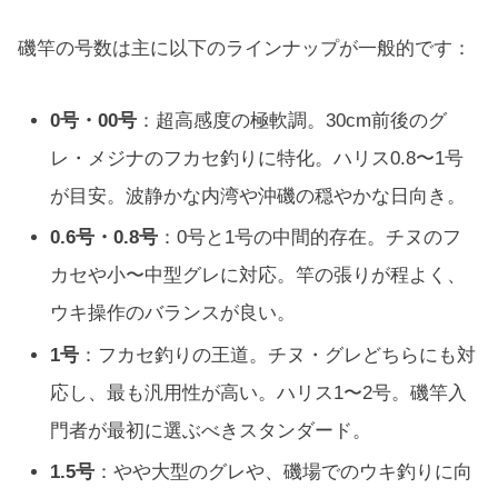
磯竿の号数は主に以下のラインナップが一般的です：
0号・00号
：超高感度の極軟調。30cm前後のグ
レ・メジナのフカセ釣りに特化。ハリス0.8〜1号
が目安。波静かな内湾や沖磯の穏やかな日向き。
0.6号・0.8号
：0号と1号の中間的存在。チヌのフ
カセや小〜中型グレに対応。竿の張りが程よく、
ウキ操作のバランスが良い。
1号
：フカセ釣りの王道。チヌ・グレどちらにも対
応し、最も汎用性が高い。ハリス1〜2号。磯竿入
門者が最初に選ぶべきスタンダード。
1.5号
：やや大型のグレや、磯場でのウキ釣りに向