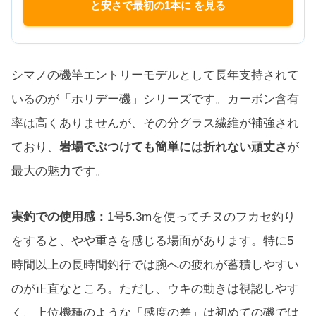
と安さで最初の1本に を見る
シマノの磯竿エントリーモデルとして長年支持されて
いるのが「ホリデー磯」シリーズです。カーボン含有
率は高くありませんが、その分グラス繊維が補強され
ており、
岩場でぶつけても簡単には折れない頑丈さ
が
最大の魅力です。
実釣での使用感：
1号5.3mを使ってチヌのフカセ釣り
をすると、やや重さを感じる場面があります。特に5
時間以上の長時間釣行では腕への疲れが蓄積しやすい
のが正直なところ。ただし、ウキの動きは視認しやす
く、上位機種のような「感度の差」は初めての磯では