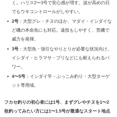
く。ハリス2〜3号で安心感が増す。波が高めの日
でもウキコントロールがしやすい。
2号
：大型グレ・チヌのほか、マダイ・イシダイな
ど磯の本命魚にも対応。遠投もしやすく、荒磯で
威力を発揮。
3号
：大型魚・強引なやりとりが必要な状況向け。
イシダイ・ヒラマサ・ブリなどにも耐えられるパ
ワー。
4〜5号
：イシダイ竿・ぶっこみ釣り・大型ターゲ
ット専用域。
フカセ釣りの初心者には1号、まずグレやチヌを1〜2
枚釣ってみたい方には1〜1.5号が最適なスタート地点