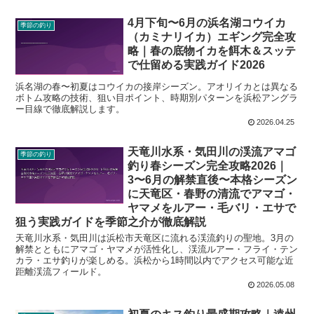
4月下旬〜6月の浜名湖コウイカ
季節の釣り
（カミナリイカ）エギング完全攻
略｜春の底物イカを餌木＆スッテ
で仕留める実践ガイド2026
浜名湖の春〜初夏はコウイカの接岸シーズン。アオリイカとは異なる
ボトム攻略の技術、狙い目ポイント、時期別パターンを浜松アングラ
ー目線で徹底解説します。
2026.04.25
天竜川水系・気田川の渓流アマゴ
季節の釣り
釣り春シーズン完全攻略2026｜
3〜6月の解禁直後〜本格シーズン
に天竜区・春野の清流でアマゴ・
ヤマメをルアー・毛バリ・エサで
狙う実践ガイドを季節之介が徹底解説
天竜川水系・気田川は浜松市天竜区に流れる渓流釣りの聖地。3月の
解禁とともにアマゴ・ヤマメが活性化し、渓流ルアー・フライ・テン
カラ・エサ釣りが楽しめる。浜松から1時間以内でアクセス可能な近
距離渓流フィールド。
2026.05.08