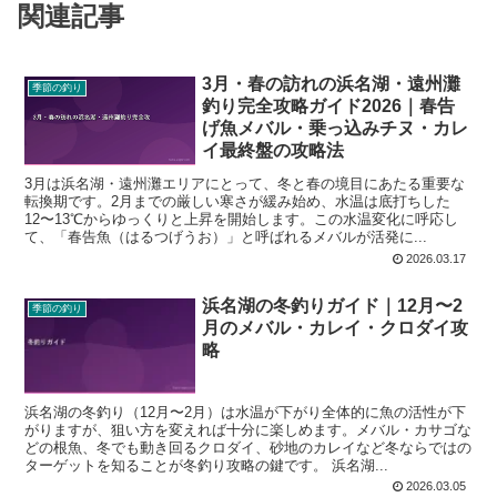
関連記事
3月・春の訪れの浜名湖・遠州灘
季節の釣り
釣り完全攻略ガイド2026｜春告
げ魚メバル・乗っ込みチヌ・カレ
イ最終盤の攻略法
3月は浜名湖・遠州灘エリアにとって、冬と春の境目にあたる重要な
転換期です。2月までの厳しい寒さが緩み始め、水温は底打ちした
12〜13℃からゆっくりと上昇を開始します。この水温変化に呼応し
て、「春告魚（はるつげうお）」と呼ばれるメバルが活発に...
2026.03.17
浜名湖の冬釣りガイド｜12月〜2
季節の釣り
月のメバル・カレイ・クロダイ攻
略
浜名湖の冬釣り（12月〜2月）は水温が下がり全体的に魚の活性が下
がりますが、狙い方を変えれば十分に楽しめます。メバル・カサゴな
どの根魚、冬でも動き回るクロダイ、砂地のカレイなど冬ならではの
ターゲットを知ることが冬釣り攻略の鍵です。 浜名湖...
2026.03.05