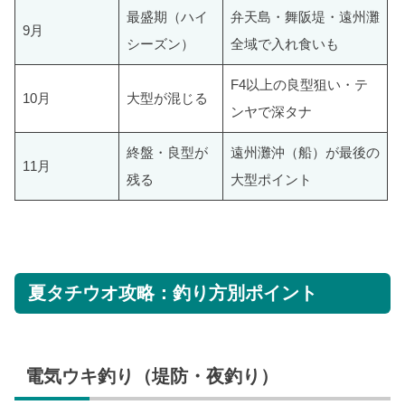
最盛期（ハイ
弁天島・舞阪堤・遠州灘
9月
シーズン）
全域で入れ食いも
F4以上の良型狙い・テ
10月
大型が混じる
ンヤで深タナ
終盤・良型が
遠州灘沖（船）が最後の
11月
残る
大型ポイント
夏タチウオ攻略：釣り方別ポイント
電気ウキ釣り（堤防・夜釣り）