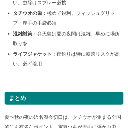
い。虫除けスプレー必携
タチウオの歯
：極めて鋭利。フィッシュグリッ
プ・厚手の手袋必須
混雑対策
：弁天島は夏の夜間は混雑。早めに場所
取りを
ライフジャケット
：夜釣りは特に転落リスクが高
い。必ず着用
まとめ
夏〜秋の夜の浜名湖今切口は、タチウオが集まる全国
的にも有名なポイント。電気ウキが海面に浮かぶ中、