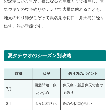
の深場にいますが、夜になると岸近くまで接岸し、電
気ウキでのウキ釣りやテンヤで大量に釣れることも。
地元の釣り師がこぞって浜名湖今切口・弁天島に繰り
出す、熱い季節です。
夏タチウオのシーズン別攻略
時期
状況
釣り方のポイント
回遊開始・数
弁天島・新居弁天で夜ウ
7月
は少なめ
キ釣り
8月
徐々に本格化
夜の今切口が熱い