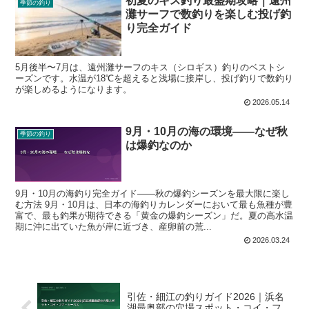
初夏のキス釣り最盛期攻略｜遠州
季節の釣り
灘サーフで数釣りを楽しむ投げ釣
り完全ガイド
5月後半〜7月は、遠州灘サーフのキス（シロギス）釣りのベストシ
ーズンです。水温が18℃を超えると浅場に接岸し、投げ釣りで数釣り
が楽しめるようになります。
2026.05.14
9月・10月の海の環境——なぜ秋
季節の釣り
は爆釣なのか
9月・10月の海釣り完全ガイド——秋の爆釣シーズンを最大限に楽し
む方法 9月・10月は、日本の海釣りカレンダーにおいて最も魚種が豊
富で、最も釣果が期待できる「黄金の爆釣シーズン」だ。夏の高水温
期に沖に出ていた魚が岸に近づき、産卵前の荒...
2026.03.24
引佐・細江の釣りガイド2026｜浜名
湖最奥部の穴場スポット・コイ・フ