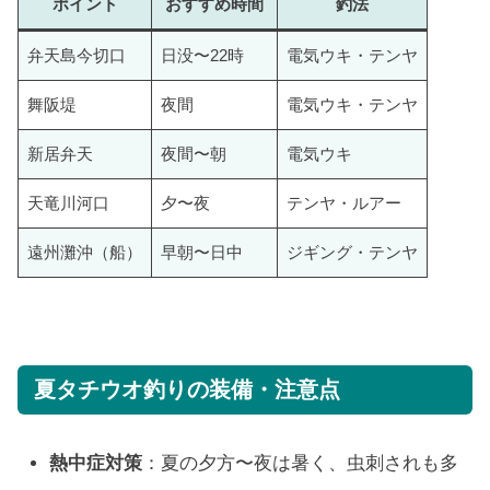
ポイント
おすすめ時間
釣法
弁天島今切口
日没〜22時
電気ウキ・テンヤ
舞阪堤
夜間
電気ウキ・テンヤ
新居弁天
夜間〜朝
電気ウキ
天竜川河口
夕〜夜
テンヤ・ルアー
遠州灘沖（船）
早朝〜日中
ジギング・テンヤ
夏タチウオ釣りの装備・注意点
熱中症対策
：夏の夕方〜夜は暑く、虫刺されも多