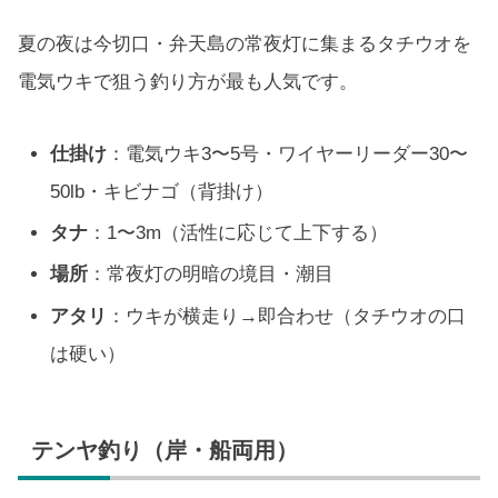
夏の夜は今切口・弁天島の常夜灯に集まるタチウオを
電気ウキで狙う釣り方が最も人気です。
仕掛け
：電気ウキ3〜5号・ワイヤーリーダー30〜
50lb・キビナゴ（背掛け）
タナ
：1〜3m（活性に応じて上下する）
場所
：常夜灯の明暗の境目・潮目
アタリ
：ウキが横走り→即合わせ（タチウオの口
は硬い）
テンヤ釣り（岸・船両用）