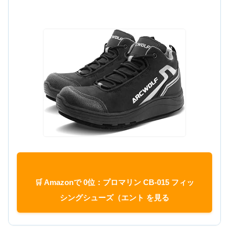
🛒 Amazonで 0位：プロマリン CB-015 フィッ
シングシューズ（エント を見る