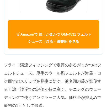
🛒 Amazonで 位：がまかつ GM-4531 フェルト
シューズ（渓流・磯兼用 を見る
フライ・渓流フィッシングで定評のあるがまかつのフ
ェルトシューズ。厚手のウール系フェルトが海藻・コ
ケ面でのスリップを見事に防ぐ。浜名湖の藻が繁茂す
る干潟・護岸での評価が特に高く、チニングのウェー
ディングで使うアングラーに人気。価格帯が抑えめで
最初の1足として最適。