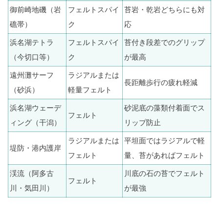
御前崎地磯（岩
フェルトスパイ
苔岩・乾岩どちらにも対
礁帯）
ク
応
浜名湖テトラ
フェルトスパイ
苔付き段差でのグリップ
（今切口等）
ク
が最高
遠州灘サーフ
ラジアルまたは
長距離歩行の疲れ軽減
（砂浜）
軽量フェルト
浜名湖ウェーデ
砂泥底の藻類付着面でス
フェルト
ィング（干潟）
リップ防止
ラジアルまたは
平坦面ではラジアルで軽
堤防・港内護岸
フェルト
量、苔があればフェルト
渓流（阿多古
川底の石の苔でフェルト
フェルト
川・気田川）
が最強