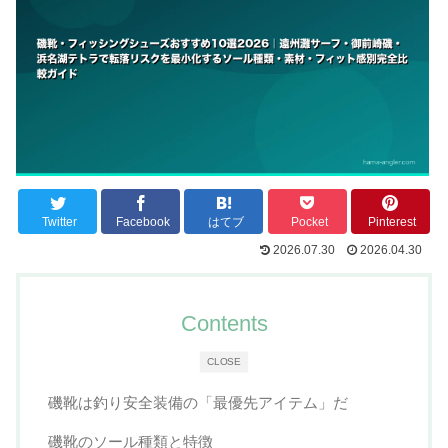
Twitter
Facebook
はてブ
Pocket
Pinterest
2026.07.30
2026.04.30
Contents
CLOSE
磯靴は釣り安全装備の「最優先アイテム」だ
磯靴のソール種類と特徴