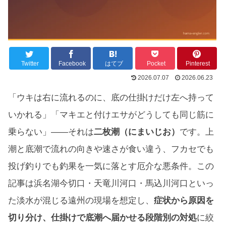
Twitter
Facebook
はてブ
Pocket
Pinterest
2026.07.07
2026.06.23
「ウキは右に流れるのに、底の仕掛けだけ左へ持って
いかれる」「マキエと付けエサがどうしても同じ筋に
乗らない」——それは
二枚潮（にまいじお）
です。上
潮と底潮で流れの向きや速さが食い違う、フカセでも
投げ釣りでも釣果を一気に落とす厄介な悪条件。この
記事は浜名湖今切口・天竜川河口・馬込川河口といっ
た淡水が混じる遠州の現場を想定し、
症状から原因を
切り分け、仕掛けで底潮へ届かせる段階別の対処
に絞