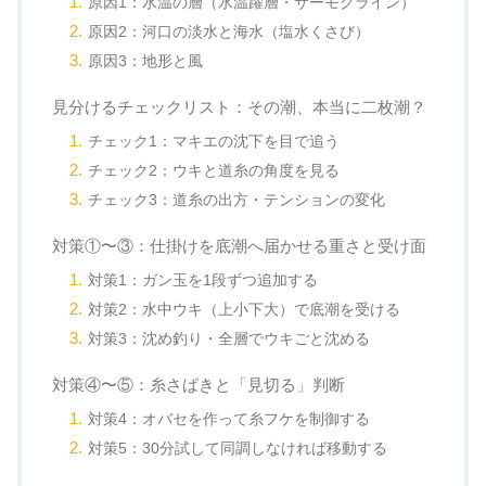
原因1：水温の層（水温躍層・サーモクライン）
原因2：河口の淡水と海水（塩水くさび）
原因3：地形と風
見分けるチェックリスト：その潮、本当に二枚潮？
チェック1：マキエの沈下を目で追う
チェック2：ウキと道糸の角度を見る
チェック3：道糸の出方・テンションの変化
対策①〜③：仕掛けを底潮へ届かせる重さと受け面
対策1：ガン玉を1段ずつ追加する
対策2：水中ウキ（上小下大）で底潮を受ける
対策3：沈め釣り・全層でウキごと沈める
対策④〜⑤：糸さばきと「見切る」判断
対策4：オバセを作って糸フケを制御する
対策5：30分試して同調しなければ移動する