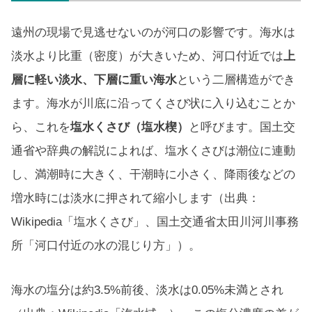
遠州の現場で見逃せないのが河口の影響です。海水は
淡水より比重（密度）が大きいため、河口付近では
上
層に軽い淡水、下層に重い海水
という二層構造ができ
ます。海水が川底に沿ってくさび状に入り込むことか
ら、これを
塩水くさび（塩水楔）
と呼びます。国土交
通省や辞典の解説によれば、塩水くさびは潮位に連動
し、満潮時に大きく、干潮時に小さく、降雨後などの
増水時には淡水に押されて縮小します（出典：
Wikipedia「塩水くさび」、国土交通省太田川河川事務
所「河口付近の水の混じり方」）。
海水の塩分は約3.5%前後、淡水は0.05%未満とされ