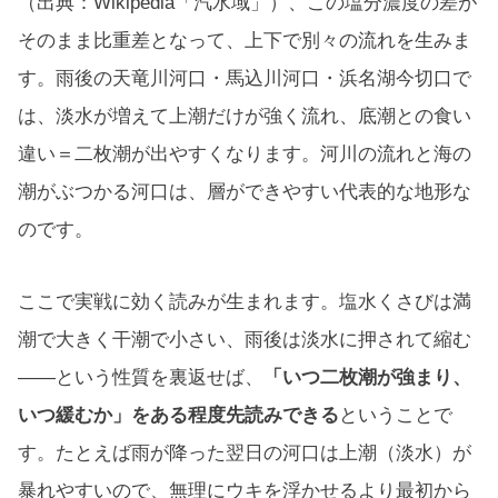
（出典：Wikipedia「汽水域」）、この塩分濃度の差が
そのまま比重差となって、上下で別々の流れを生みま
す。雨後の天竜川河口・馬込川河口・浜名湖今切口で
は、淡水が増えて上潮だけが強く流れ、底潮との食い
違い＝二枚潮が出やすくなります。河川の流れと海の
潮がぶつかる河口は、層ができやすい代表的な地形な
のです。
ここで実戦に効く読みが生まれます。塩水くさびは満
潮で大きく干潮で小さい、雨後は淡水に押されて縮む
——という性質を裏返せば、
「いつ二枚潮が強まり、
いつ緩むか」をある程度先読みできる
ということで
す。たとえば雨が降った翌日の河口は上潮（淡水）が
暴れやすいので、無理にウキを浮かせるより最初から