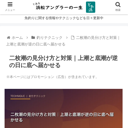
メニュー
検索
魚釣りに関する情報やテクニックなどを日々更新中
ホーム
釣りテクニック
二枚潮の見分け方と対策｜
上潮と底潮が逆の日に底へ届かせる
二枚潮の見分け方と対策｜上潮と底潮が逆
の日に底へ届かせる
※本ページにはプロモーション（広告）が含まれています。