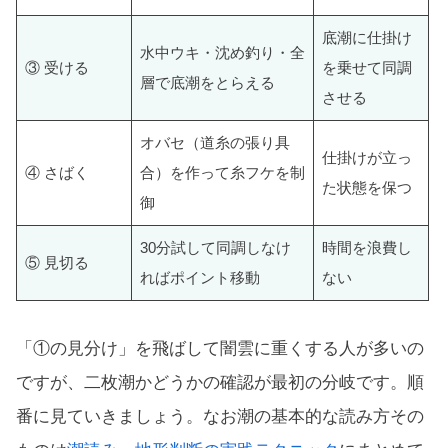
底潮に仕掛け
水中ウキ・沈め釣り・全
③ 受ける
を乗せて同調
層で底潮をとらえる
させる
オバセ（道糸の張り具
仕掛けが立っ
④ さばく
合）を作って糸フケを制
た状態を保つ
御
30分試して同調しなけ
時間を浪費し
⑤ 見切る
ればポイント移動
ない
「①の見分け」を飛ばして闇雲に重くする人が多いの
ですが、二枚潮かどうかの確認が最初の分岐です。順
番に見ていきましょう。なお潮の基本的な読み方その