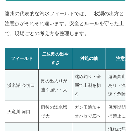
遠州の代表的な汽水フィールドでは、二枚潮の出方と
注意点がそれぞれ違います。安全とルールを守った上
で、現場ごとの考え方を整理します。
二枚潮の出や
フィールド
対処の軸
注意点
すさ
沈め釣り・全
遊漁禁止水
潮の出入りが
浜名湖 今切口
層で上潮を切
あり・流れ
速く強い・大
る
速く危険
雨後の淡水増
ガン玉追加＋
保護期間の
天竜川 河口
で大
オバセで底へ
捕禁止に注
流れの筋を