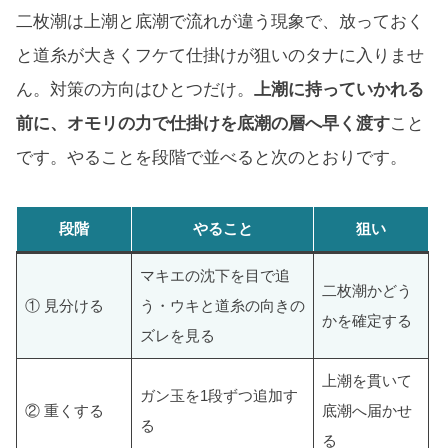
二枚潮は上潮と底潮で流れが違う現象で、放っておく
と道糸が大きくフケて仕掛けが狙いのタナに入りませ
ん。対策の方向はひとつだけ。
上潮に持っていかれる
前に、オモリの力で仕掛けを底潮の層へ早く渡す
こと
です。やることを段階で並べると次のとおりです。
段階
やること
狙い
マキエの沈下を目で追
二枚潮かどう
① 見分ける
う・ウキと道糸の向きの
かを確定する
ズレを見る
上潮を貫いて
ガン玉を1段ずつ追加す
② 重くする
底潮へ届かせ
る
る