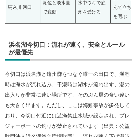
潮位と淡水量
水中ウキで底
馬込川 河口
んで立ち位
で変動
潮を受ける
を選ぶ
浜名湖今切口：流れが速く、安全とルール
が最優先
今切口は浜名湖と遠州灘をつなぐ唯一の出口で、満潮
時は海水が流れ込み、干潮時は湖水が流れ出す、潮の
出入りが非常に速い場所です。そのぶん層の食い違い
も大きく出ます。ただし、ここは海難事故が多発して
おり、今切口付近には遊漁禁止水域が設定され、プレ
ジャーボートの釣りが禁止されています（出典：公益
財団法人浜名湖総合環境財団）。流れが速く下げ潮時