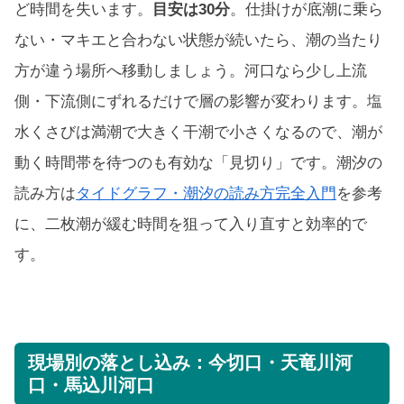
ど時間を失います。
目安は30分
。仕掛けが底潮に乗ら
ない・マキエと合わない状態が続いたら、潮の当たり
方が違う場所へ移動しましょう。河口なら少し上流
側・下流側にずれるだけで層の影響が変わります。塩
水くさびは満潮で大きく干潮で小さくなるので、潮が
動く時間帯を待つのも有効な「見切り」です。潮汐の
読み方は
タイドグラフ・潮汐の読み方完全入門
を参考
に、二枚潮が緩む時間を狙って入り直すと効率的で
す。
現場別の落とし込み：今切口・天竜川河
口・馬込川河口