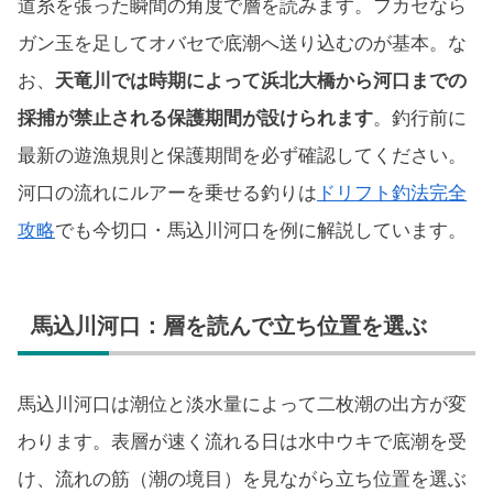
道糸を張った瞬間の角度で層を読みます。フカセなら
ガン玉を足してオバセで底潮へ送り込むのが基本。な
お、
天竜川では時期によって浜北大橋から河口までの
採捕が禁止される保護期間が設けられます
。釣行前に
最新の遊漁規則と保護期間を必ず確認してください。
河口の流れにルアーを乗せる釣りは
ドリフト釣法完全
攻略
でも今切口・馬込川河口を例に解説しています。
馬込川河口：層を読んで立ち位置を選ぶ
馬込川河口は潮位と淡水量によって二枚潮の出方が変
わります。表層が速く流れる日は水中ウキで底潮を受
け、流れの筋（潮の境目）を見ながら立ち位置を選ぶ