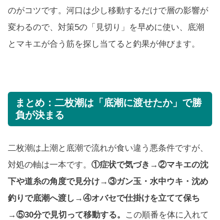
のがコツです。河口は少し移動するだけで層の影響が
変わるので、対策5の「見切り」を早めに使い、底潮
とマキエが合う筋を探し当てると釣果が伸びます。
まとめ：二枚潮は「底潮に渡せたか」で勝
負が決まる
二枚潮は上潮と底潮で流れが食い違う悪条件ですが、
対処の軸は一本です。
①症状で気づき→②マキエの沈
下や道糸の角度で見分け→③ガン玉・水中ウキ・沈め
釣りで底潮へ渡し→④オバセで仕掛けを立てて保ち
→⑤30分で見切って移動する。
この順番を体に入れて