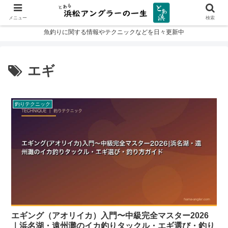
メニュー
検索
魚釣りに関する情報やテクニックなどを日々更新中
エギ
釣りテクニック
エギング（アオリイカ）入門〜中級完全マスター2026
｜浜名湖・遠州灘のイカ釣りタックル・エギ選び・釣り