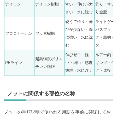
ナイロン
ナイロン樹脂
すい・伸びが大
釣り・サビ
きい・水に沈む
り全般
硬くて張り・伸
ライトゲー
びが少ない・傷
バスフィッ
フロロカーボン
フッ素樹脂
に強い・水に沈
グ・船釣り
む
ダー
伸びゼロ・軽
ルアー釣り
超高強度ポリエ
PEライン
い・細い・感度
ギング・ジ
チレン繊維
抜群・水に浮く
グ・遠投
ノットに関係する部位の名称
ノットの手順説明で使われる用語を事前に確認してお