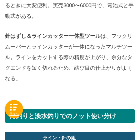
るときに大変便利。実売3000〜6000円で、電池式と手
動式がある。
針はずし＆ラインカッター一体型ツール
は、フックリ
ムーバーとラインカッターが一体になったマルチツー
ル。ラインをカットする際の精度が上がり、余分なタ
グエンドを短く切れるため、結び目の仕上がりがよく
なる。
目次へ
海釣りと淡水釣りでのノット使い分け
ライン・針の組