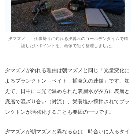
夕マズメ——仕事帰りに釣れる夕暮れのゴールデンタイムで確
認したいポイントを、画像で短く整理しました。
夕マズメが釣れる理由は朝マズメと同じ「光量変化に
よるプランクトン→ベイト→捕食魚の連鎖」です。加
えて、日中に日光で温められた表層水が夕方に表層と
底層で混ざり合い（対流）、栄養塩が撹拌されてプラ
ンクトンが活発化することも要因の一つです。
夕マズメが朝マズメと異なる点は「時合いに入るタイ