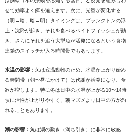
は側線（水の振動を感知する器官）と視覚を組み合わ
せて効率よく餌を追えます。次に、光量が変化する
（明→暗、暗→明）タイミングは、プランクトンの浮
上・沈降が起き、それを食べるベイトフィッシュが動
き、さらにそれを追う大型魚が活発になるという食物
連鎖のスイッチが入る時間帯でもあります。
水温の影響：
魚は変温動物のため、水温が上がり始め
る時間帯（朝〜昼にかけて）は代謝が活発になり、食
欲が増します。特に冬は日中の水温が上がる10〜14時
頃に活性が上がりやすく、朝マズメより日中の方が釣
れることもあります。
潮の影響：
魚は潮の動き（満ち引き）に非常に敏感