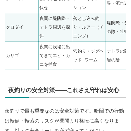
界・流れ込
伏せ
ション
夜間に堤防際・
落とし込み釣
堤防際・テ
クロダイ
テトラ周辺を探
り・ルアー（チ
の際・牡蠣
餌
ニング）
夜間に浅場に出
穴釣り・ジグヘ
テトラの隙
カサゴ
てきてエビ・カ
ッド+ワーム
岩の陰
ニを捕食
夜釣りの安全対策——これさえ守れば安心
夜釣りで最も重要なのは安全対策です。暗闇での行動
は転倒・転落のリスクが昼間より格段に高くなりま
す。以下の安全ルールを必ず守ってください。