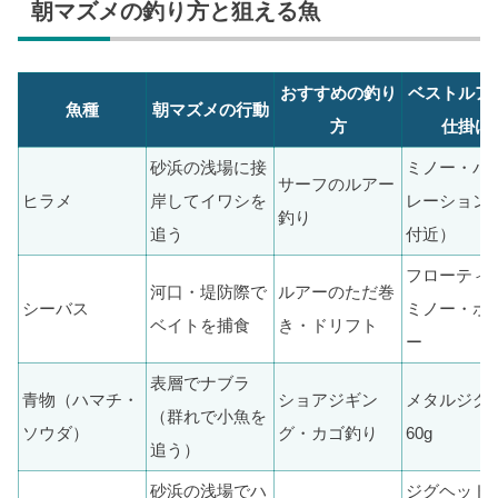
朝マズメの釣り方と狙える魚
おすすめの釣り
ベストルア
魚種
朝マズメの行動
方
仕掛け
砂浜の浅場に接
ミノー・バ
サーフのルアー
ヒラメ
岸してイワシを
レーション
釣り
追う
付近）
フローティ
河口・堤防際で
ルアーのただ巻
シーバス
ミノー・ポ
ベイトを捕食
き・ドリフト
ー
表層でナブラ
青物（ハマチ・
ショアジギン
メタルジグ4
（群れで小魚を
ソウダ）
グ・カゴ釣り
60g
追う）
砂浜の浅場でハ
ジグヘッド