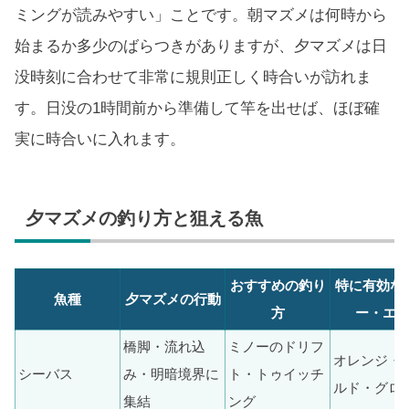
ミングが読みやすい」ことです。朝マズメは何時から
始まるか多少のばらつきがありますが、夕マズメは日
没時刻に合わせて非常に規則正しく時合いが訪れま
す。日没の1時間前から準備して竿を出せば、ほぼ確
実に時合いに入れます。
夕マズメの釣り方と狙える魚
おすすめの釣り
特に有効な
魚種
夕マズメの行動
方
ー・エ
橋脚・流れ込
ミノーのドリフ
オレンジ・
シーバス
み・明暗境界に
ト・トゥイッチ
ルド・グロ
集結
ング