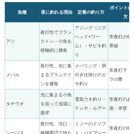
ポイントの
魚種
夜に釣れる理由
定番の釣り方
方
アジング（ジグ
夜行性でプラン
ヘッド+ワー
常夜灯の明
アジ
クトン・小魚を
ム）・サビキ釣
界線
積極的に捕食
り
夜行性。光に集
メバリング・胴
常夜灯下・
メバル
まるプランクト
付き仕掛けのエ
ラの際
ンを捕食
サ釣り
光に集まる小魚
電気ウキ釣り・
常夜灯のあ
タチウオ
を追って浅場に
テンヤ・ルアー
港・岸壁
接岸
夜行性。河口・
ミノーのドリフ
常夜灯の明
シーバス
橋脚周辺で待ち
ト・バイブレー