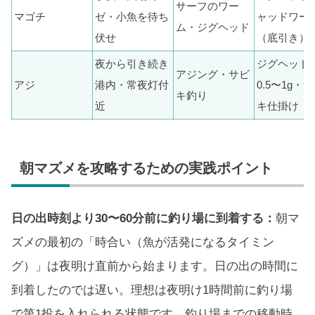
サーフのワー
マゴチ
ゼ・小魚を待ち
ャッドワー
ム・ジグヘッド
伏せ
（底引き）
夜から引き続き
ジグヘッド
アジング・サビ
アジ
港内・常夜灯付
0.5〜1g・
キ釣り
近
キ仕掛け
朝マズメを攻略するための実践ポイント
日の出時刻より30〜60分前に釣り場に到着する：
朝マ
ズメの最初の「時合い（魚が活発になるタイミン
グ）」は夜明け直前から始まります。日の出の時間に
到着したのでは遅い。理想は夜明け1時間前に釣り場
で第1投を入れられる状態です。釣り場までの移動時