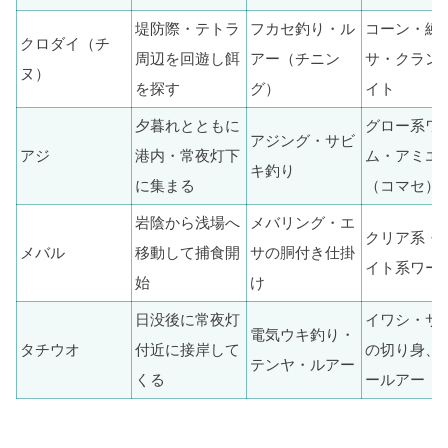
堤防際・テトラ
フカセ釣り・ル
コーン・練
クロダイ（チ
周辺を回遊し餌
アー（チニン
サ・クラン
ヌ）
を探す
グ）
イト
夕暮れとともに
グロー系ワ
アジング・サビ
アジ
港内・常夜灯下
ム・アミエ
キ釣り
に集まる
（コマセ）
岩陰から浅場へ
メバリング・エ
クリア系・
メバル
移動して捕食開
サの胴付き仕掛
イト系ワー
始
け
日没後に常夜灯
イワシ・サ
電気ウキ釣り・
タチウオ
付近に接岸して
の切り身、
テンヤ・ルアー
くる
ールアー