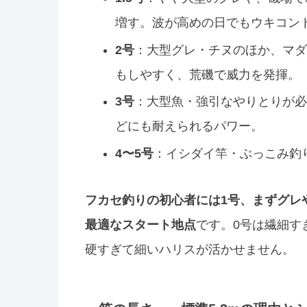
増す。波が高めの日でもウキコン
2号
：大型グレ・チヌのほか、マダ
もしやすく、荒磯で威力を発揮。
3号
：大型魚・強引なやりとりが必
どにも耐えられるパワー。
4〜5号
：イシダイ竿・ぶっこみ釣
フカセ釣りの初心者には1号、まずグレや
最適なスタート地点
です。0号は繊細す
硬すぎて細いハリスが活かせません。