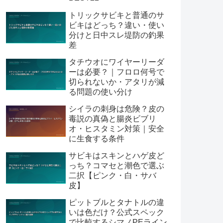
トリックサビキと普通のサ
ビキはどっち？違い・使い
分けと日中スレ堤防の釣果
差
タチウオにワイヤーリーダ
ーは必要？｜フロロ何号で
切られないか・アタリが減
る問題の使い分け
シイラの刺身は危険？皮の
毒説の真偽と腸炎ビブリ
オ・ヒスタミン対策｜安全
に生食する条件
サビキはスキンとハゲ皮ど
っち？コマセと潮色で選ぶ
二択【ピンク・白・サバ
皮】
ピットブルとタナトルの違
いは色だけ？公式スペック
で比較するシマノPEライン