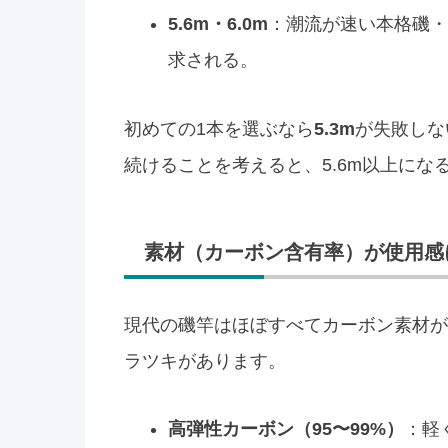
5.6m・6.0m
：潮流が速い本格磯・
求される。
初めての1本を選ぶなら
5.3m
が失敗しな
続けることを考えると、5.6m以上にな
素材（カーボン含有率）が使用感
現代の磯竿はほぼすべてカーボン素材が
ラツキがあります。
高弾性カーボン（95〜99%）
：軽