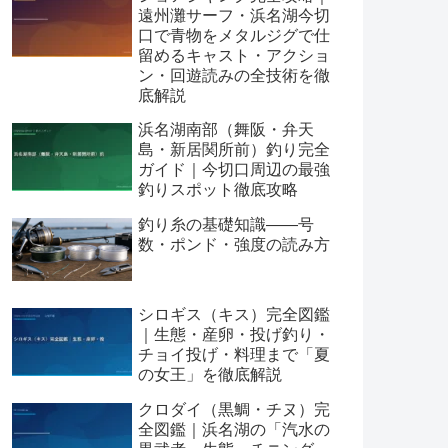
遠州灘サーフ・浜名湖今切
口で青物をメタルジグで仕
留めるキャスト・アクショ
ン・回遊読みの全技術を徹
底解説
浜名湖南部（舞阪・弁天
島・新居関所前）釣り完全
ガイド｜今切口周辺の最強
釣りスポット徹底攻略
釣り糸の基礎知識——号
数・ポンド・強度の読み方
シロギス（キス）完全図鑑
｜生態・産卵・投げ釣り・
チョイ投げ・料理まで「夏
の女王」を徹底解説
クロダイ（黒鯛・チヌ）完
全図鑑｜浜名湖の「汽水の