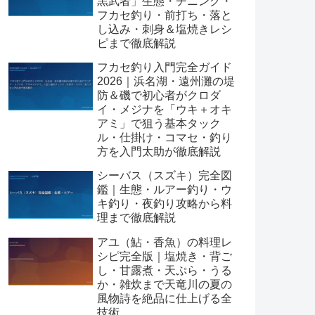
黒武者」生態・チニング・
フカセ釣り・前打ち・落と
し込み・刺身＆塩焼きレシ
ピまで徹底解説
フカセ釣り入門完全ガイド
2026｜浜名湖・遠州灘の堤
防＆磯で初心者がクロダ
イ・メジナを「ウキ＋オキ
アミ」で狙う基本タック
ル・仕掛け・コマセ・釣り
方を入門太助が徹底解説
シーバス（スズキ）完全図
鑑｜生態・ルアー釣り・ウ
キ釣り・夜釣り攻略から料
理まで徹底解説
アユ（鮎・香魚）の料理レ
シピ完全版｜塩焼き・背ご
し・甘露煮・天ぷら・うる
か・雑炊まで天竜川の夏の
風物詩を絶品に仕上げる全
技術