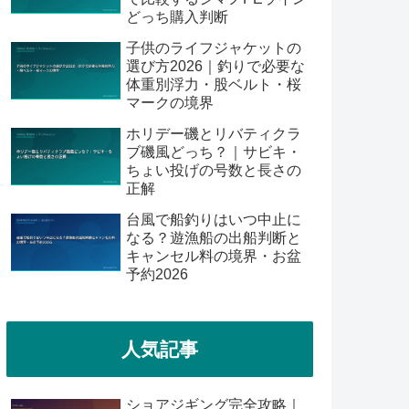
どっち購入判断
子供のライフジャケットの
選び方2026｜釣りで必要な
体重別浮力・股ベルト・桜
マークの境界
ホリデー磯とリバティクラ
ブ磯風どっち？｜サビキ・
ちょい投げの号数と長さの
正解
台風で船釣りはいつ中止に
なる？遊漁船の出船判断と
キャンセル料の境界・お盆
予約2026
人気記事
ショアジギング完全攻略｜