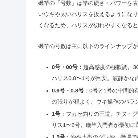
磯竿の「号数」は竿の硬さ・パワーを表
いウキや太いハリスを扱えるようになり
くなるため、ハリスが切れやすくなると
磯竿の号数は主に以下のラインナップが
0号・00号
：超高感度の極軟調。3
ハリス0.8〜1号が目安。波静か
0.6号・0.8号
：0号と1号の中間的
の張りが程よく、ウキ操作のバラ
1号
：フカセ釣りの王道。チヌ・グ
リス1〜2号。磯竿入門者が最初に
1.5号
：やや大型のグレや、磯場で