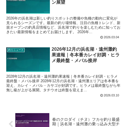
ン展望
2026年の浜名湖は新しい釣りスポットの整備や魚種の動向に変化が
見られるシーズンです。最新の釣り場情報、注目の魚種トレンド、新
規オープンの釣具店情報など、浜名湖で釣りを楽しむために知ってお
きたい最新情報をまとめてお届けします。 2026年...
2026.03.04
2026年12月の浜名湖・遠州灘釣
釣りニュース
果速報｜冬本番カレイ好調・ヒラ
メ最終盤・メバル接岸
2028年12月の浜名湖・遠州灘釣果速報｜冬本番カレイ好調・ヒラメ
最終盤・メバル接岸 2028年12月の浜名湖・遠州灘エリアは冬本番を
迎え、カレイ・メバル・カサゴが好調です。ヒラメは最終盤ながら年
無し級が上がる展開。タチウオは終盤を迎えま...
2026.03.10
春のクロダイ（チヌ）フカセ釣り最盛
期｜浜名湖・遠州灘の乗っ込み大型チ