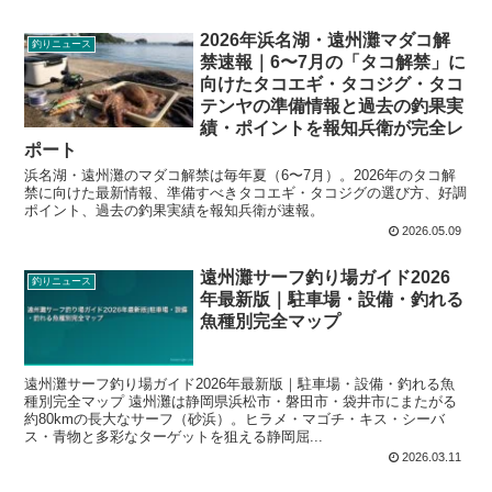
2026年浜名湖・遠州灘マダコ解
釣りニュース
禁速報｜6〜7月の「タコ解禁」に
向けたタコエギ・タコジグ・タコ
テンヤの準備情報と過去の釣果実
績・ポイントを報知兵衛が完全レ
ポート
浜名湖・遠州灘のマダコ解禁は毎年夏（6〜7月）。2026年のタコ解
禁に向けた最新情報、準備すべきタコエギ・タコジグの選び方、好調
ポイント、過去の釣果実績を報知兵衛が速報。
2026.05.09
遠州灘サーフ釣り場ガイド2026
釣りニュース
年最新版｜駐車場・設備・釣れる
魚種別完全マップ
遠州灘サーフ釣り場ガイド2026年最新版｜駐車場・設備・釣れる魚
種別完全マップ 遠州灘は静岡県浜松市・磐田市・袋井市にまたがる
約80kmの長大なサーフ（砂浜）。ヒラメ・マゴチ・キス・シーバ
ス・青物と多彩なターゲットを狙える静岡屈...
2026.03.11