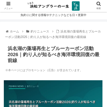
メニュー
検索
魚釣りに関する情報やテクニックなどを日々更新中
ホーム
釣りニュース
浜名湖の藻場再生とブルーカ
ーボン活動2026｜釣り人が知るべき海洋環境回復の最前線
浜名湖の藻場再生とブルーカーボン活動
2026｜釣り人が知るべき海洋環境回復の最
前線
※本ページにはプロモーション（広告）が含まれています。