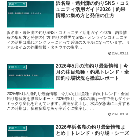
浜名湖・遠州灘の釣りSNS・コミ
釣りニュース
ュニティ活用ガイド2026｜釣果
情報の集め方と発信の仕方
浜名湖・遠州灘の釣りSNS・コミュニティ活用ガイド2026｜釣果情
報の集め方と発信の仕方 釣りの世界でSNS・オンラインコミュニテ
ィの活用は現代アングラーにとって必須のスキルになっています。リ
アルタイムの釣果情報・タチウオの接岸...
2026.03.11
2026年5月の海釣り最新情報｜今
釣りニュース
月の注目魚種・釣果トレンド・全
国釣り場状況を徹底レポート
2026年5月の海釣り最新情報｜今月の注目魚種・釣果トレンド・全国
釣り場状況を徹底レポート 2026年5月、日本の海は一年で最もダイナ
ミックな変化を迎えています。黒潮が北上し、水温が急速に上昇する
この時期は、多種多様な魚が岸近くに接岸し、...
2026.03.31
2026年浜名湖の釣り最新情報ま
釣りニュース
とめ｜トレンド・釣り場・シーズ