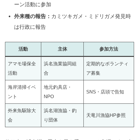
ーン活動に参加
外来種の報告：
カミツキガメ・ミドリガメ発見時
は行政に報告
活動
主体
参加方法
アマモ場保全
浜名漁業協同組
定期的なボランティ
活動
合
ア募集
海岸清掃イベ
地元釣具店・
SNS・店頭で告知
ント
NPO
外来魚駆除大
浜名湖漁協・釣
天竜川漁協HP参照
会
り団体