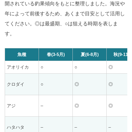
開されている釣果傾向をもとに整理しました。海況や
年によって前後するため、あくまで目安として活用し
てください。◎は最盛期、○は狙える時期を表しま
す。
魚種
春(3-5月)
夏(6-8月)
秋(9-11月
アオリイカ
○
○
◎
クロダイ
○
◎
◎
アジ
–
◎
◎
ハタハタ
–
–
–