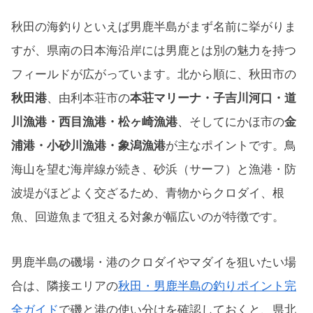
秋田の海釣りといえば男鹿半島がまず名前に挙がりま
すが、県南の日本海沿岸には男鹿とは別の魅力を持つ
フィールドが広がっています。北から順に、秋田市の
秋田港
、由利本荘市の
本荘マリーナ・子吉川河口・道
川漁港・西目漁港・松ヶ崎漁港
、そしてにかほ市の
金
浦港・小砂川漁港・象潟漁港
が主なポイントです。鳥
海山を望む海岸線が続き、砂浜（サーフ）と漁港・防
波堤がほどよく交ざるため、青物からクロダイ、根
魚、回遊魚まで狙える対象が幅広いのが特徴です。
男鹿半島の磯場・港のクロダイやマダイを狙いたい場
合は、隣接エリアの
秋田・男鹿半島の釣りポイント完
全ガイド
で磯と港の使い分けを確認しておくと、県北