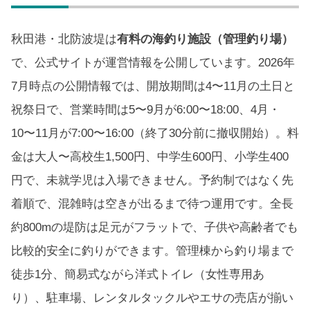
秋田港・北防波堤は
有料の海釣り施設（管理釣り場）
で、公式サイトが運営情報を公開しています。2026年
7月時点の公開情報では、開放期間は4〜11月の土日と
祝祭日で、営業時間は5〜9月が6:00〜18:00、4月・
10〜11月が7:00〜16:00（終了30分前に撤収開始）。料
金は大人〜高校生1,500円、中学生600円、小学生400
円で、未就学児は入場できません。予約制ではなく先
着順で、混雑時は空きが出るまで待つ運用です。全長
約800mの堤防は足元がフラットで、子供や高齢者でも
比較的安全に釣りができます。管理棟から釣り場まで
徒歩1分、簡易式ながら洋式トイレ（女性専用あ
り）、駐車場、レンタルタックルやエサの売店が揃い