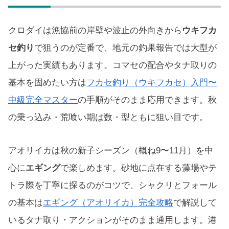
クロダイは漁協前の岸壁や波止の外向きから
ウキフカ
セ釣り
で狙うのが定番で、地元の釣果報告では大型が
上がった実績もあります。コマセの配合やタナ取りの
基本を固めたい方は
フカセ釣り（ウキフカセ）入門〜
中級完全マスター
の手順がそのまま応用できます。秋
の乗っ込み・荒喰い期は数・型ともに狙い目です。
アオリイカは秋の新子シーズン（概ね9〜11月）を中
心に
エギング
で楽しめます。砂地に点在する藻場やテ
トラ際を丁寧に探るのがコツで、シャクリとフォール
の基本は
エギング（アオリイカ）完全攻略
で解説して
いるタナ取り・アクションがそのまま通用します。港