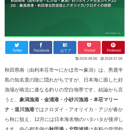
Twitter
Facebook
はてブ
Pocket
Pinterest
2026.08.06
2026.07.08
秋田県南（由利本荘市〜にかほ市〜象潟）は、男鹿半
島の知名度の陰に隠れがちですが、日本海に面した好
漁場が南北に連なる釣りの空白地帯です。結論から言
うと、
象潟漁港・金浦港・小砂川漁港・本荘マリー
ナ・道川漁港
ではクロダイ・アオリイカ・アジが春か
ら秋に狙え、12月には日本海名物のハタハタが接岸し
ます。中心都市側の
秋田港・北防波堤
は有料の管理釣