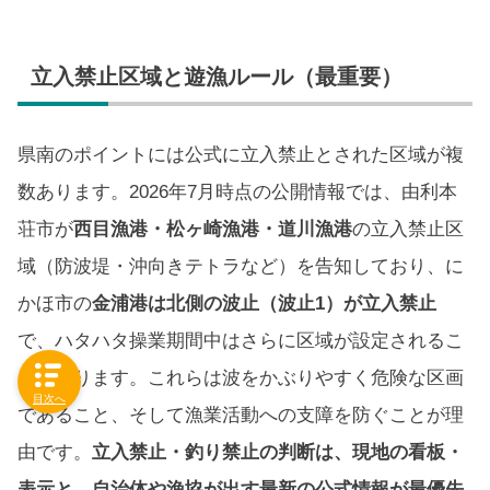
立入禁止区域と遊漁ルール（最重要）
県南のポイントには公式に立入禁止とされた区域が複
数あります。2026年7月時点の公開情報では、由利本
荘市が
西目漁港・松ヶ崎漁港・道川漁港
の立入禁止区
域（防波堤・沖向きテトラなど）を告知しており、に
かほ市の
金浦港は北側の波止（波止1）が立入禁止
で、ハタハタ操業期間中はさらに区域が設定されるこ
とがあります。これらは波をかぶりやすく危険な区画
目次へ
であること、そして漁業活動への支障を防ぐことが理
由です。
立入禁止・釣り禁止の判断は、現地の看板・
表示と、自治体や漁協が出す最新の公式情報が最優先