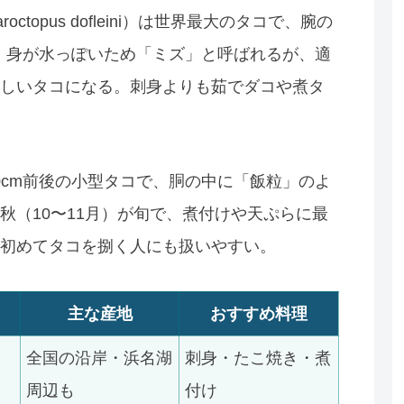
topus dofleini）は世界最大のタコで、腕の
。身が水っぽいため「ミズ」と呼ばれるが、適
しいタコになる。刺身よりも茹でダコや煮タ
）は体長10cm前後の小型タコで、胴の中に「飯粒」のよ
秋（10〜11月）が旬で、煮付けや天ぷらに最
初めてタコを捌く人にも扱いやすい。
主な産地
おすすめ料理
全国の沿岸・浜名湖
刺身・たこ焼き・煮
周辺も
付け