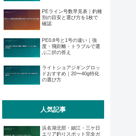
PEライン号数早見表｜釣種
別の目安と選び方を1枚で
確認
PE0.8号と1号の違い｜強
度・飛距離・トラブルで選
ぶ二択の答え
ライトショアジギングロッ
ドおすすめ｜20〜40g特化
の選び方
人気記事
浜名湖北部・細江・三ケ日
エリア釣りスポット完全ガ