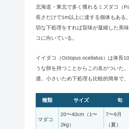
北海道・東北で多く獲れるミズダコ（Paroc
長さだけで1m以上に達する個体もある
切な下処理をすれば旨味が凝縮した美味
コに向いている。
イイダコ（Octopus ocellatus
うな卵を持つことからこの名がついた。
適。小さいため下処理も比較的簡単で、
種類
サイズ
旬
20〜40cm（1〜
7〜9月
マダコ
2kg）
（夏）