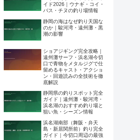
イド2026｜ウナギ・コイ・
バス・チヌの釣り場情報
静岡の海はなぜ釣り天国な
のか｜駿河湾・遠州灘・黒
潮の影響
ショアジギング完全攻略｜
遠州灘サーフ・浜名湖今切
口で青物をメタルジグで仕
留めるキャスト・アクショ
ン・回遊読みの全技術を徹
底解説
静岡県の釣りスポット完全
ガイド｜遠州灘・駿河湾・
浜名湖のおすすめ釣り場と
狙い魚・シーズン情報
浜名湖南部（舞阪・弁天
島・新居関所前）釣り完全
ガイド｜今切口周辺の最強