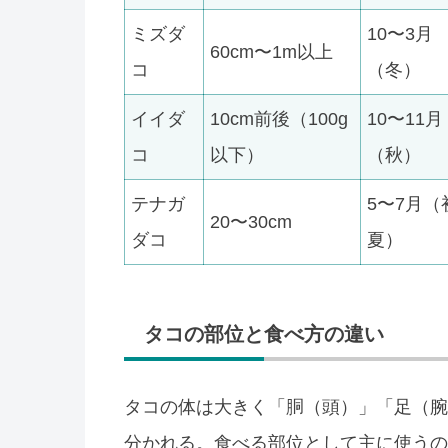
ミズダ
10〜3月
60cm〜1m以上
コ
（冬）
イイダ
10cm前後（100g
10〜11月
コ
以下）
（秋）
テナガ
5〜7月（
20〜30cm
ダコ
夏）
タコの部位と食べ方の違い
タコの体は大きく「胴（頭）」「足（腕
分かれる。食べる部位として主に使うの