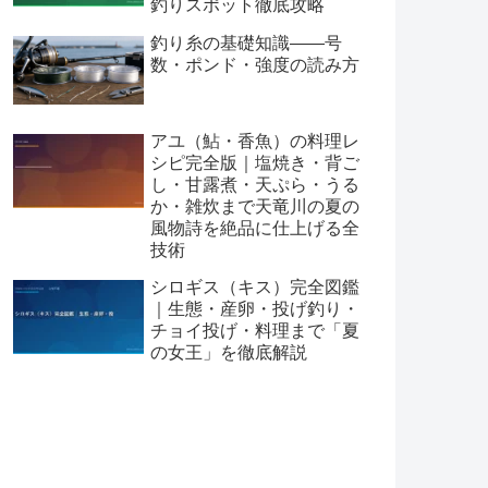
釣りスポット徹底攻略
釣り糸の基礎知識——号
数・ポンド・強度の読み方
アユ（鮎・香魚）の料理レ
シピ完全版｜塩焼き・背ご
し・甘露煮・天ぷら・うる
か・雑炊まで天竜川の夏の
風物詩を絶品に仕上げる全
技術
シロギス（キス）完全図鑑
｜生態・産卵・投げ釣り・
チョイ投げ・料理まで「夏
の女王」を徹底解説