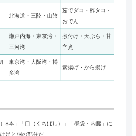
茹でダコ・酢タコ・
北海道・三陸・山陰
おでん
瀬戸内海・東京湾・
煮付け・天ぷら・甘
三河湾
辛煮
初
東京湾・大阪湾・博
素揚げ・から揚げ
多湾
）8本」「口（くちばし）」「墨袋・内臓」に
は足と胴の部分だ。