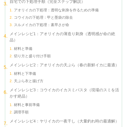
自宅での下処理手順（完全ステップ解説）
アオリイカの下処理：透明な刺身を作るための準備
コウイカの下処理：甲と墨袋の除去
スルメイカの下処理：素早さが命
メインレシピ1：アオリイカの薄造り刺身（透明感が命の絶
品）
材料と準備
切り方と盛り付け手順
メインレシピ2：アオリイカの天ぷら（春の新鮮イカに最適）
材料と下準備
天ぷら衣と揚げ方
メインレシピ3：コウイカのイカスミパスタ（現場のスミを活
かす絶品）
材料と事前準備
調理手順
メインレシピ4：ヤリイカの一夜干し（大量釣れ時の最適解）