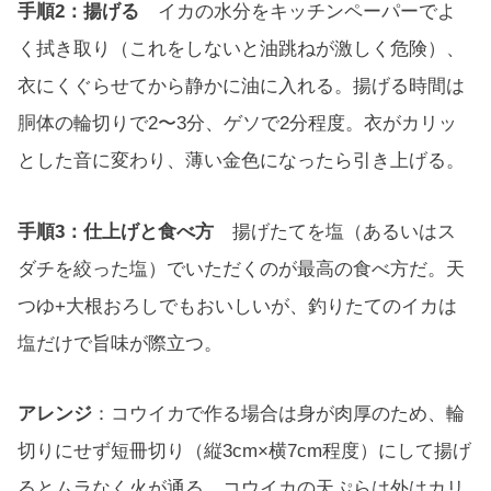
手順2：揚げる
イカの水分をキッチンペーパーでよ
く拭き取り（これをしないと油跳ねが激しく危険）、
衣にくぐらせてから静かに油に入れる。揚げる時間は
胴体の輪切りで2〜3分、ゲソで2分程度。衣がカリッ
とした音に変わり、薄い金色になったら引き上げる。
手順3：仕上げと食べ方
揚げたてを塩（あるいはス
ダチを絞った塩）でいただくのが最高の食べ方だ。天
つゆ+大根おろしでもおいしいが、釣りたてのイカは
塩だけで旨味が際立つ。
アレンジ
：コウイカで作る場合は身が肉厚のため、輪
切りにせず短冊切り（縦3cm×横7cm程度）にして揚げ
るとムラなく火が通る。コウイカの天ぷらは外はカリ