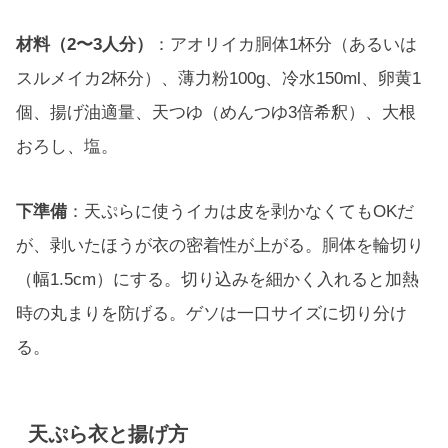
材料（2〜3人分）
：アオリイカ胴体1杯分（あるいは
スルメイカ2杯分）、薄力粉100g、冷水150ml、卵黄1
個、揚げ油適量、天つゆ（めんつゆ3倍希釈）、大根
おろし、塩。
下準備
：天ぷらに使うイカは皮を剥かなくてもOKだ
が、剥いたほうが衣の密着性が上がる。胴体を輪切り
（幅1.5cm）にする。切り込みを細かく入れると加熱
時の丸まりを防げる。ゲソは一口サイズに切り分け
る。
天ぷら衣と揚げ方