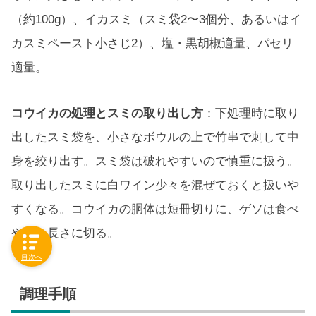
（約100g）、イカスミ（スミ袋2〜3個分、あるいはイ
カスミペースト小さじ2）、塩・黒胡椒適量、パセリ
適量。
コウイカの処理とスミの取り出し方
：下処理時に取り
出したスミ袋を、小さなボウルの上で竹串で刺して中
身を絞り出す。スミ袋は破れやすいので慎重に扱う。
取り出したスミに白ワイン少々を混ぜておくと扱いや
すくなる。コウイカの胴体は短冊切りに、ゲソは食べ
やすい長さに切る。
目次へ
調理手順