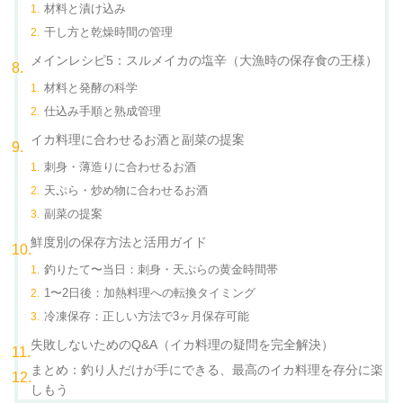
材料と漬け込み
干し方と乾燥時間の管理
メインレシピ5：スルメイカの塩辛（大漁時の保存食の王様）
材料と発酵の科学
仕込み手順と熟成管理
イカ料理に合わせるお酒と副菜の提案
刺身・薄造りに合わせるお酒
天ぷら・炒め物に合わせるお酒
副菜の提案
鮮度別の保存方法と活用ガイド
釣りたて〜当日：刺身・天ぷらの黄金時間帯
1〜2日後：加熱料理への転換タイミング
冷凍保存：正しい方法で3ヶ月保存可能
失敗しないためのQ&A（イカ料理の疑問を完全解決）
まとめ：釣り人だけが手にできる、最高のイカ料理を存分に楽
しもう