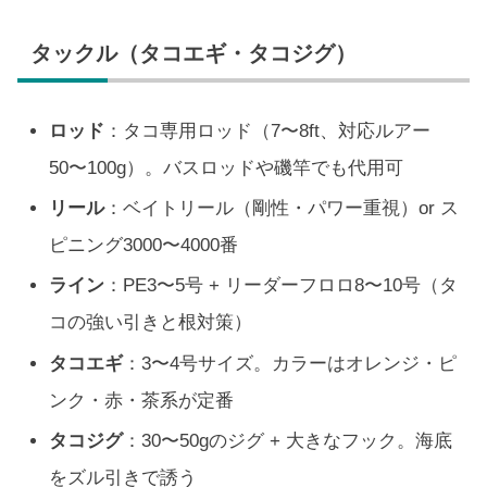
タックル（タコエギ・タコジグ）
ロッド
：タコ専用ロッド（7〜8ft、対応ルアー
50〜100g）。バスロッドや磯竿でも代用可
リール
：ベイトリール（剛性・パワー重視）or ス
ピニング3000〜4000番
ライン
：PE3〜5号 + リーダーフロロ8〜10号（タ
コの強い引きと根対策）
タコエギ
：3〜4号サイズ。カラーはオレンジ・ピ
ンク・赤・茶系が定番
タコジグ
：30〜50gのジグ + 大きなフック。海底
をズル引きで誘う