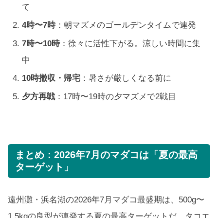
て
4時〜7時
：朝マズメのゴールデンタイムで連発
7時〜10時
：徐々に活性下がる。涼しい時間に集
中
10時撤収・帰宅
：暑さが厳しくなる前に
夕方再戦
：17時〜19時の夕マズメで2戦目
まとめ：2026年7月のマダコは「夏の最高
ターゲット」
遠州灘・浜名湖の2026年7月マダコ最盛期は、500g〜
1.5kgの良型が連発する夏の最高ターゲットだ。タコエ