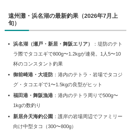
遠州灘・浜名湖の最新釣果（2026年7月上
旬）
浜名湖（瀬戸・新居・舞阪エリア）
：堤防のテト
ラ際でタコエギで800g〜1.2kgが連発。1人5〜10
杯のコンスタント釣果
御前崎港・大堤防
：港内のテトラ・岩場でタコジ
グ・タコエギで1〜1.5kgの良型がヒット
福田港・舞阪漁港
：港内のテトラ周りで500g〜
1kgの数釣り
新居弁天海釣公園
：護岸の岩場周辺でファミリー
向け中型タコ（300〜800g）