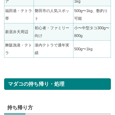
ア
1kg
福田港・テトラ
磐田市の人気スポッ
500g〜1kg、数釣り
帯
ト
可能
初心者・ファミリー
小〜中型タコ300g〜
新居弁天周辺
向け
800g
舞阪漁港・テト
港内テトラで通年実
500g〜1kg
ラ
績
マダコの持ち帰り・処理
持ち帰り方