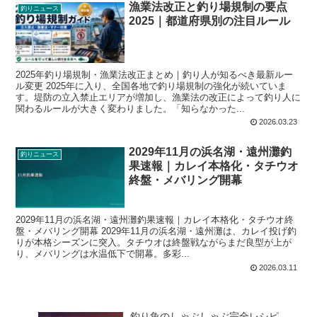
漁業法改正と釣り場規制の要点
釣りニュース
2025｜都道府県別の注目ルール
2025年釣り場規制・漁業法改正まとめ｜釣り人が知るべき最新ルー
ル変更 2025年に入り、全国各地で釣り場規制の強化が続いていま
す。堤防の立入禁止エリアが増加し、漁業法の改正によって釣り人に
関わるルールが大きく変わりました。「知らなかった...
2026.03.23
2029年11月の浜名湖・遠州灘釣
釣りニュース
果速報｜カレイ本格化・タチウオ
終盤・メバリング開幕
2029年11月の浜名湖・遠州灘釣果速報｜カレイ本格化・タチウオ終
盤・メバリング開幕 2029年11月の浜名湖・遠州灘は、カレイ投げ釣
りが本格シーズンに突入。タチウオは終盤戦ながらまだ良型が上が
り、メバリングは水温低下で開幕。多彩...
2026.03.11
釣り魚のしゃぶしゃぶ完全レシピ