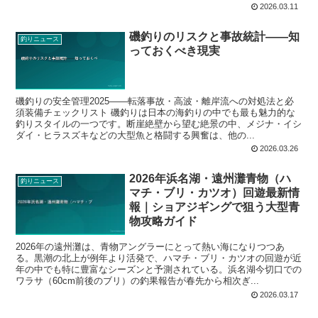
2026.03.11
磯釣りのリスクと事故統計——知
釣りニュース
っておくべき現実
磯釣りの安全管理2025——転落事故・高波・離岸流への対処法と必
須装備チェックリスト 磯釣りは日本の海釣りの中でも最も魅力的な
釣りスタイルの一つです。断崖絶壁から望む絶景の中、メジナ・イシ
ダイ・ヒラスズキなどの大型魚と格闘する興奮は、他の...
2026.03.26
2026年浜名湖・遠州灘青物（ハ
釣りニュース
マチ・ブリ・カツオ）回遊最新情
報｜ショアジギングで狙う大型青
物攻略ガイド
2026年の遠州灘は、青物アングラーにとって熱い海になりつつあ
る。黒潮の北上が例年より活発で、ハマチ・ブリ・カツオの回遊が近
年の中でも特に豊富なシーズンと予測されている。浜名湖今切口での
ワラサ（60cm前後のブリ）の釣果報告が春先から相次ぎ...
2026.03.17