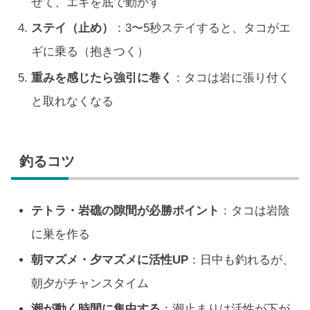
せて、エギを底で動かす
ステイ（止め）
：3〜5秒ステイすると、タコがエ
ギに乗る（抱きつく）
重みを感じたら強引に巻く
：タコは岩に張り付く
と取れなくなる
釣るコツ
テトラ・岩礁の隙間が必勝ポイント
：タコは岩陰
に巣を作る
朝マズメ・夕マズメに活性UP
：日中も釣れるが、
朝夕がチャンスタイム
潮が動く時間に集中する
：潮止まりは活性が下が