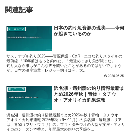
関連記事
日本の釣り魚資源の現状——今何
釣りニュース
が起きているのか
サステナブル釣り2025——資源保護・C&R・エコな釣りスタイルの
最前線 「10年前はもっと釣れた」「最近めっきり魚が減った」——
釣り人なら誰もがこんな声を聞いたことがあるのではないでしょう
か。日本の沿岸漁業・レジャー釣りは今、大...
2026.03.25
浜名湖・遠州灘の釣り情報最新ま
釣りニュース
とめ2026年秋｜青物・タチウ
オ・アオリイカ釣果速報
浜名湖・遠州灘の釣り情報最新まとめ2026年秋｜青物・タチウオ・
アオリイカ釣果速報 2026年秋（9〜11月）の浜名湖・遠州灘エリア
は、青物（ブリ・ワラサ）のナブラ・タチウオの大型が接岸・アオリ
イカのシーズン本番と、年間最大の釣りの季節を...