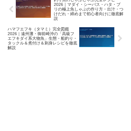
2026｜マダイ・シーバス・ハタ・ブ
リの極上魚しゃぶの作り方・出汁・つ
けだれ・締めまで初心者向けに徹底解
説
ハマフエフキ（タマミ）完全図鑑
2026｜遠州灘・御前崎沖の「高級フ
エフキダイ系大物魚」生態・船釣り・
タックル＆煮付け＆刺身レシピを徹底
解説