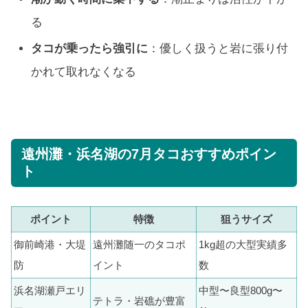
る
タコが乗ったら強引に
：優しく扱うと岩に張り付
かれて取れなくなる
遠州灘・浜名湖の7月タコおすすめポイン
ト
ポイント
特徴
狙うサイズ
御前崎港・大堤
遠州灘随一のタコポ
1kg超の大型実績多
防
イント
数
浜名湖瀬戸エリ
中型〜良型800g〜
テトラ・岩礁が豊富