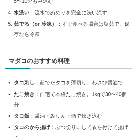
5〜10分もみ込む
水洗い
：流水でぬめりを完全に洗い流す
茹でる（or 冷凍）
：すぐ食べる場合は塩茹で、保
存なら冷凍
マダコのおすすめ料理
タコ刺し
：茹でたタコを薄切り。わさび醤油で
たこ焼き
：自宅で本格たこ焼き。1kgで30〜40個
分
タコ飯
：醤油・みりん・酒で炊き込む
タコのから揚げ
：ぶつ切りにして衣を付けて揚げ