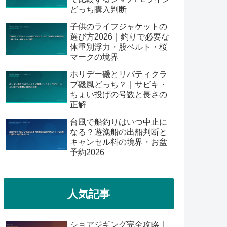
どっち購入判断
子供のライフジャケットの
選び方2026｜釣りで必要な
体重別浮力・股ベルト・桜
マークの境界
ホリデー磯とリバティクラ
ブ磯風どっち？｜サビキ・
ちょい投げの号数と長さの
正解
台風で船釣りはいつ中止に
なる？遊漁船の出船判断と
キャンセル料の境界・お盆
予約2026
人気記事
ショアジギング完全攻略｜