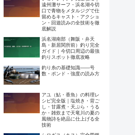
遠州灘サーフ・浜名湖今切
口で青物をメタルジグで仕
留めるキャスト・アクショ
ン・回遊読みの全技術を徹
底解説
浜名湖南部（舞阪・弁天
島・新居関所前）釣り完全
ガイド｜今切口周辺の最強
釣りスポット徹底攻略
釣り糸の基礎知識——号
数・ポンド・強度の読み方
アユ（鮎・香魚）の料理レ
シピ完全版｜塩焼き・背ご
し・甘露煮・天ぷら・うる
か・雑炊まで天竜川の夏の
風物詩を絶品に仕上げる全
技術