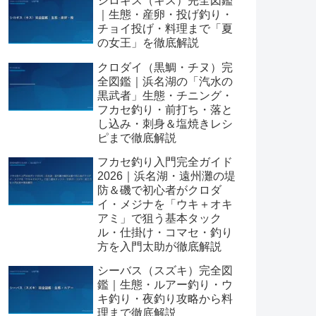
シロギス（キス）完全図鑑
｜生態・産卵・投げ釣り・
チョイ投げ・料理まで「夏
の女王」を徹底解説
クロダイ（黒鯛・チヌ）完
全図鑑｜浜名湖の「汽水の
黒武者」生態・チニング・
フカセ釣り・前打ち・落と
し込み・刺身＆塩焼きレシ
ピまで徹底解説
フカセ釣り入門完全ガイド
2026｜浜名湖・遠州灘の堤
防＆磯で初心者がクロダ
イ・メジナを「ウキ＋オキ
アミ」で狙う基本タック
ル・仕掛け・コマセ・釣り
方を入門太助が徹底解説
シーバス（スズキ）完全図
鑑｜生態・ルアー釣り・ウ
キ釣り・夜釣り攻略から料
理まで徹底解説