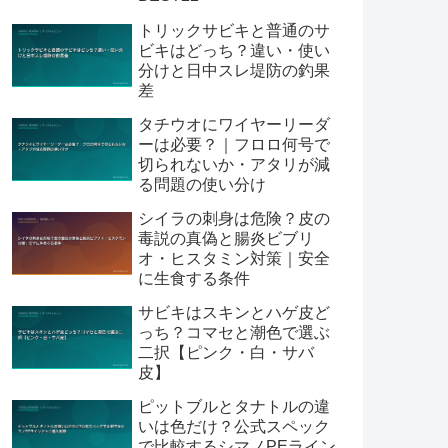
トリックサビキと普通のサ
ビキはどっち？違い・使い
分けと日中スレ堤防の釣果
差
タチウオにワイヤーリーダ
ーは必要？｜フロロ何号で
切られないか・アタリが減
る問題の使い分け
シイラの刺身は危険？皮の
毒説の真偽と腸炎ビブリ
オ・ヒスタミン対策｜安全
に生食する条件
サビキはスキンとハゲ皮ど
っち？コマセと潮色で選ぶ
二択【ピンク・白・サバ
皮】
ピットブルとタナトルの違
いは色だけ？公式スペック
で比較するシマノPEライン