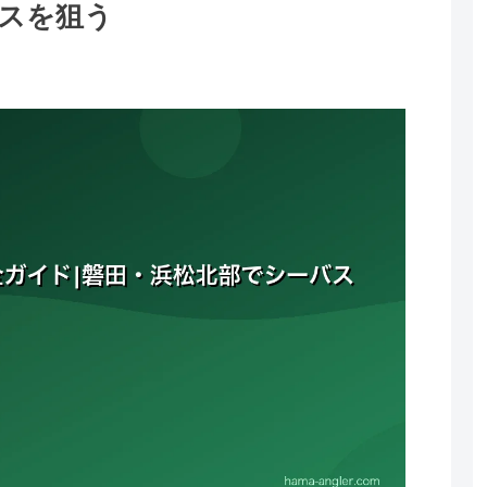
スを狙う
。