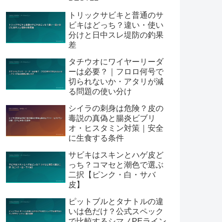
トリックサビキと普通のサ
ビキはどっち？違い・使い
分けと日中スレ堤防の釣果
差
タチウオにワイヤーリーダ
ーは必要？｜フロロ何号で
切られないか・アタリが減
る問題の使い分け
シイラの刺身は危険？皮の
毒説の真偽と腸炎ビブリ
オ・ヒスタミン対策｜安全
に生食する条件
サビキはスキンとハゲ皮ど
っち？コマセと潮色で選ぶ
二択【ピンク・白・サバ
皮】
ピットブルとタナトルの違
いは色だけ？公式スペック
で比較するシマノPEライン