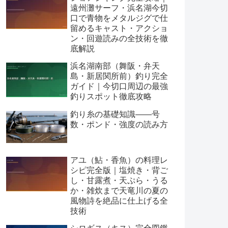
遠州灘サーフ・浜名湖今切
口で青物をメタルジグで仕
留めるキャスト・アクショ
ン・回遊読みの全技術を徹
底解説
浜名湖南部（舞阪・弁天
島・新居関所前）釣り完全
ガイド｜今切口周辺の最強
釣りスポット徹底攻略
釣り糸の基礎知識——号
数・ポンド・強度の読み方
アユ（鮎・香魚）の料理レ
シピ完全版｜塩焼き・背ご
し・甘露煮・天ぷら・うる
か・雑炊まで天竜川の夏の
風物詩を絶品に仕上げる全
技術