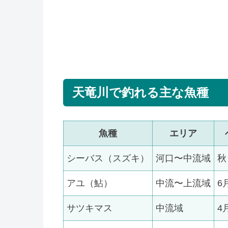
天竜川で釣れる主な魚種
魚種
エリア
シーバス（スズキ）
河口〜中流域
秋
アユ（鮎）
中流〜上流域
6
サツキマス
中流域
4