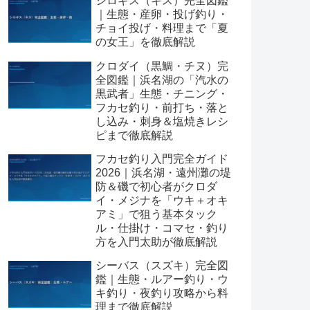
シロギス（キス）完全図鑑
｜生態・産卵・投げ釣り・
チョイ投げ・料理まで「夏
の女王」を徹底解説
クロダイ（黒鯛・チヌ）完
全図鑑｜浜名湖の「汽水の
黒武者」生態・チニング・
フカセ釣り・前打ち・落と
し込み・刺身＆塩焼きレシ
ピまで徹底解説
フカセ釣り入門完全ガイド
2026｜浜名湖・遠州灘の堤
防＆磯で初心者がクロダ
イ・メジナを「ウキ＋オキ
アミ」で狙う基本タック
ル・仕掛け・コマセ・釣り
方を入門太助が徹底解説
シーバス（スズキ）完全図
鑑｜生態・ルアー釣り・ウ
キ釣り・夜釣り攻略から料
理まで徹底解説