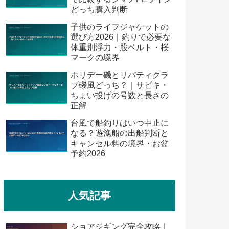
どっち購入判断
子供のライフジャケットの
選び方2026｜釣りで必要な
体重別浮力・股ベルト・桜
マークの境界
ホリデー磯とリバティクラ
ブ磯風どっち？｜サビキ・
ちょい投げの号数と長さの
正解
台風で船釣りはいつ中止に
なる？遊漁船の出船判断と
キャンセル料の境界・お盆
予約2026
人気記事
ショアジギング完全攻略｜