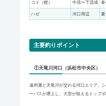
コイ（鯉）
中流〜下流域
春
ハゼ
河口周辺
夏
主要釣りポイント
①天竜川河口（浜松市中央区）
遠州灘と天竜川が交わる河口エリア。シ
ーバスが遡上し、大型が狙えるトップポ