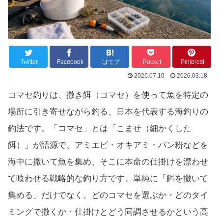
Twitter
Facebook
はてブ
Pocket
Pinterest
2026.07.10
2026.03.18
コマセ釣りは、撒き餌（コマセ）を使って魚を特定の
場所に引き寄せながら釣る、日本を代表する海釣りの
釣法です。「コマセ」とは「こませ（細かくした
餌）」が語源で、アミエビ・オキアミ・パン粉などを
海中に撒いて魚を集め、そこに本命の仕掛けを漂わせ
て喰わせる戦略的な釣り方です。単純に「餌を撒いて
集める」だけでなく、どのコマセを選ぶか・どのタイ
ミングで撒くか・仕掛けとどう同調させるかという高