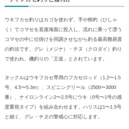
ウキフカセ釣りはカゴを使わず、手や柄杓（ひしゃ
く）でコマセを直接海面に投入し、流れに乗って漂う
コマセの中に仕掛けを同調させながら釣る最高難易度
の釣法です。グレ（メジナ）・チヌ（クロダイ）釣り
で使われ、磯釣りの「王道」とされています。
タックルはウキフカセ専用のフカセロッド（1.2〜1.5
号、4.5〜5.3m）、スピニングリール（2500〜3000
番）、ナイロンライン2〜2.5号にウキ（0号〜1号の感
度重視タイプ）を組み合わせます。ハリスは1〜1.5号
と細く、グレ・チヌの警戒心に対応します。