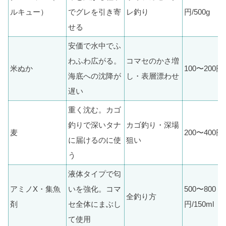
ルキュー）
でグレを引き寄
レ釣り
円/500g
せる
安価で水中でふ
わふわ広がる。
コマセのかさ増
米ぬか
100〜200円/
海底への沈降が
し・表層漂わせ
遅い
重く沈む。カゴ
釣りで深いタナ
カゴ釣り・深場
麦
200〜400円/
に届けるのに使
狙い
う
液体タイプで匂
アミノX・集魚
いを強化。コマ
500〜800
全釣り方
剤
セ全体にまぶし
円/150ml
て使用