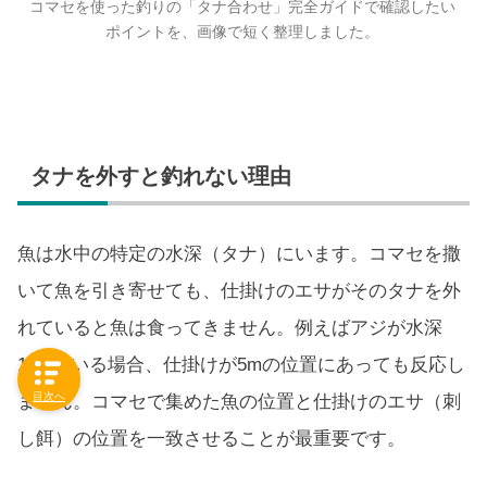
コマセを使った釣りの「タナ合わせ」完全ガイドで確認したい
ポイントを、画像で短く整理しました。
タナを外すと釣れない理由
魚は水中の特定の水深（タナ）にいます。コマセを撒
いて魚を引き寄せても、仕掛けのエサがそのタナを外
れていると魚は食ってきません。例えばアジが水深
10mにいる場合、仕掛けが5mの位置にあっても反応し
目次へ
ません。コマセで集めた魚の位置と仕掛けのエサ（刺
し餌）の位置を一致させることが最重要です。