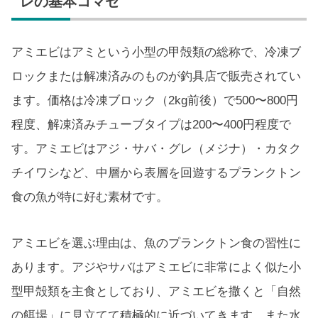
レの基本コマセ
アミエビはアミという小型の甲殻類の総称で、冷凍ブ
ロックまたは解凍済みのものが釣具店で販売されてい
ます。価格は冷凍ブロック（2kg前後）で500〜800円
程度、解凍済みチューブタイプは200〜400円程度で
す。アミエビはアジ・サバ・グレ（メジナ）・カタク
チイワシなど、中層から表層を回遊するプランクトン
食の魚が特に好む素材です。
アミエビを選ぶ理由は、魚のプランクトン食の習性に
あります。アジやサバはアミエビに非常によく似た小
型甲殻類を主食としており、アミエビを撒くと「自然
の餌場」に見立てて積極的に近づいてきます。また水