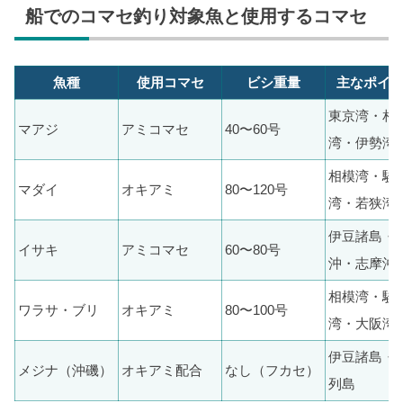
船でのコマセ釣り対象魚と使用するコマセ
魚種
使用コマセ
ビシ重量
主なポイ
東京湾・相
マアジ
アミコマセ
40〜60号
湾・伊勢湾
相模湾・駿
マダイ
オキアミ
80〜120号
湾・若狭湾
伊豆諸島・
イサキ
アミコマセ
60〜80号
沖・志摩沖
相模湾・駿
ワラサ・ブリ
オキアミ
80〜100号
湾・大阪湾
伊豆諸島・
メジナ（沖磯）
オキアミ配合
なし（フカセ）
列島