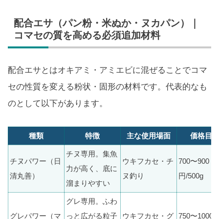
配合エサ（パン粉・米ぬか・ヌカパン）｜
コマセの質を高める必須追加材料
配合エサとはオキアミ・アミエビに混ぜることでコマ
セの性質を変える粉状・固形の材料です。代表的なも
のとして以下があります。
種類
特徴
主な使用場面
価格目
チヌ専用。集魚
チヌパワー（日
ウキフカセ・チ
700〜900
力が高く、底に
清丸善）
ヌ釣り
円/500g
溜まりやすい
グレ専用。ふわ
グレパワー（マ
っと広がる粒子
ウキフカセ・グ
750〜1000