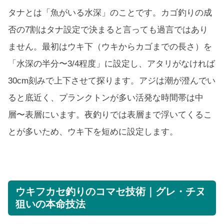
タナとは「魚がいる水深」のことです。カゴ釣りの成
否の7割はタナ設定で決まると言っても過言ではあり
ません。最初はウキ下（ウキからカゴまでの長さ）を
「水深の半分〜3/4程度」に設定し、アタリがなければ
30cm刻みで上下させて探ります。アジは潮が澄んでい
ると底近く、プランクトンが多い活発な時間帯は中
層〜表層にいます。夜釣りでは表層まで浮いてくるこ
とが多いため、ウキ下を短めに設定します。
ウキフカセ釣りのコマセ技術｜グレ・チヌ
狙いの本命技法