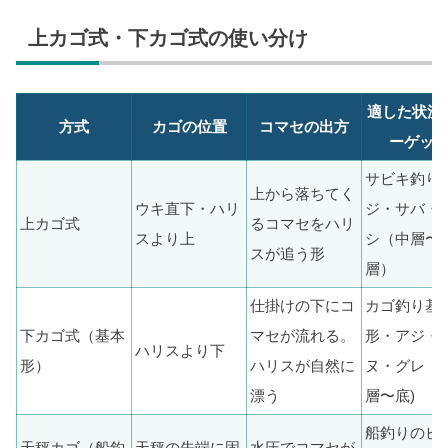
上カゴ式・下カゴ式の使い分け
適した状況
方式
カゴの位置
コマセの出方
ーゲッ
サビキ釣り
上から落ちてく
ウキ直下・ハリ
ジ・サバ・
上カゴ式
るコマセをハリ
スより上
シ（中層〜
スが追う形
層）
仕掛けの下にコ
カゴ釣り基
下カゴ式（基本
マセが流れる。
形・アジ・
ハリスより下
形）
ハリスが自然に
ヌ・グレ（
漂う
層〜底)
船釣りのビ
天秤カゴ（船釣
天秤の先端に固
水圧でコマセが