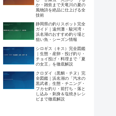
か・雑炊まで天竜川の夏の
風物詩を絶品に仕上げる全
技術
静岡県の釣りスポット完全
ガイド｜遠州灘・駿河湾・
浜名湖のおすすめ釣り場と
狙い魚・シーズン情報
シロギス（キス）完全図鑑
｜生態・産卵・投げ釣り・
チョイ投げ・料理まで「夏
の女王」を徹底解説
クロダイ（黒鯛・チヌ）完
全図鑑｜浜名湖の「汽水の
黒武者」生態・チニング・
フカセ釣り・前打ち・落と
し込み・刺身＆塩焼きレシ
ピまで徹底解説