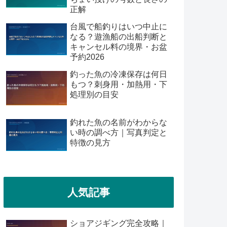
正解
台風で船釣りはいつ中止に
なる？遊漁船の出船判断と
キャンセル料の境界・お盆
予約2026
釣った魚の冷凍保存は何日
もつ？刺身用・加熱用・下
処理別の目安
釣れた魚の名前がわからな
い時の調べ方｜写真判定と
特徴の見方
人気記事
ショアジギング完全攻略｜