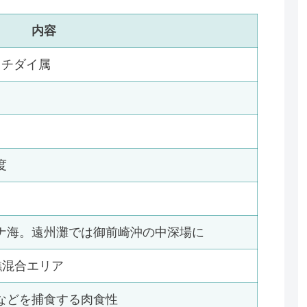
内容
イチダイ属
度
ナ海。遠州灘では御前崎沖の中深場に
礁混合エリア
などを捕食する肉食性