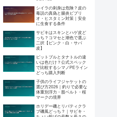
シイラの刺身は危険？皮の
毒説の真偽と腸炎ビブリ
オ・ヒスタミン対策｜安全
に生食する条件
サビキはスキンとハゲ皮ど
っち？コマセと潮色で選ぶ
二択【ピンク・白・サバ
皮】
ピットブルとタナトルの違
いは色だけ？公式スペック
で比較するシマノPEライン
どっち購入判断
子供のライフジャケットの
選び方2026｜釣りで必要な
体重別浮力・股ベルト・桜
マークの境界
ホリデー磯とリバティクラ
ブ磯風どっち？｜サビキ・
ちょい投げの号数と長さの