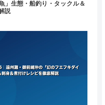
魚」生態・船釣り・タックル＆
解説
。