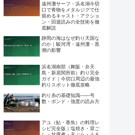
遠州灘サーフ・浜名湖今切
口で青物をメタルジグで仕
留めるキャスト・アクショ
ン・回遊読みの全技術を徹
底解説
静岡の海はなぜ釣り天国な
のか｜駿河湾・遠州灘・黒
潮の影響
浜名湖南部（舞阪・弁天
島・新居関所前）釣り完全
ガイド｜今切口周辺の最強
釣りスポット徹底攻略
釣り糸の基礎知識——号
数・ポンド・強度の読み方
アユ（鮎・香魚）の料理レ
シピ完全版｜塩焼き・背ご
し・甘露煮・天ぷら・うる