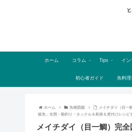
ホーム
コラム
Tips
イン
初心者ガイド
魚料理
ホーム
魚種図鑑
メイチダイ（目一鯛
級魚」生態・船釣り・タックル＆刺身＆煮付けレシピ
メイチダイ（目一鯛）完全図