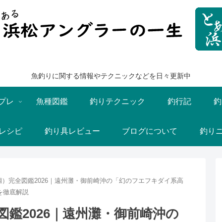
魚釣りに関する情報やテクニックなどを日々更新中
プレ
魚種図鑑
釣りテクニック
釣行記
釣
レシピ
釣り具レビュー
ブログについて
釣り
）完全図鑑2026｜遠州灘・御前崎沖の「幻のフエフキダイ系高
を徹底解説
鑑2026｜遠州灘・御前崎沖の