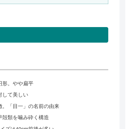
円形。やや扁平
射して美しい
徴。「目一」の名前の由来
甲殻類を噛み砕く構造