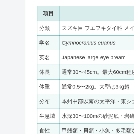
項目
分類
スズキ目 フエフキダイ科 メ
学名
Gymnocranius euanus
英名
Japanese large-eye bream
体長
通常30〜45cm。最大60cm程
体重
通常0.5〜2kg。大型は3kg超
分布
本州中部以南の太平洋・東シ
生息域
水深30〜100mの砂泥底・岩
食性
甲殻類・貝類・小魚・多毛類