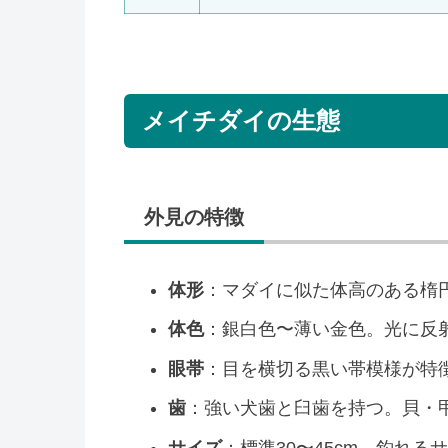
メイチダイの生態
外見の特徴
体形
：マダイに似た体高のある楕
体色
：銀白色〜薄い金色。光に反
眼帯
：目を横切る黒い帯模様が特
歯
：強い犬歯と臼歯を持つ。貝・