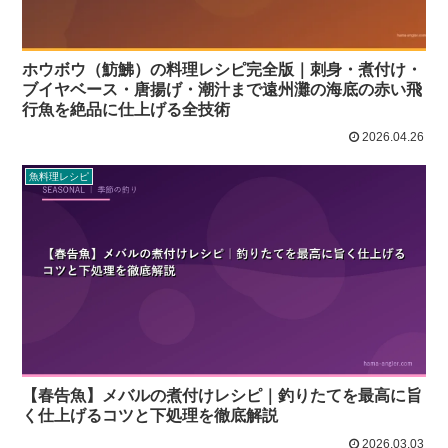
ホウボウ（魴鮄）の料理レシピ完全版｜刺身・煮付け・
ブイヤベース・唐揚げ・潮汁まで遠州灘の海底の赤い飛
行魚を絶品に仕上げる全技術
2026.04.26
魚料理レシピ
【春告魚】メバルの煮付けレシピ｜釣りたてを最高に旨
く仕上げるコツと下処理を徹底解説
2026.03.03