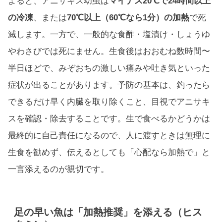
よると、アニサキス幼虫は
マイナス20℃で24時間以上
の冷凍
、または
70℃以上（60℃なら1分）の加熱
で死
滅します。一方で、一般的な食酢・塩漬け・しょうゆ
やわさびでは死にません。生食後はおおむね数時間〜
半日ほどで、みぞおちの激しい痛みや吐き気といった
症状が出ることがあります。予防の基本は、釣ったら
できるだけ早く内臓を取り除くこと、目視でアニサキ
スを確認・除去することです。生で食べるかどうかは
最終的に自己責任になるので、人に渡すときは無理に
生食を勧めず、伝えるとしても「心配なら加熱で」と
一言添えるのが親切です。
足の早い魚は「加熱推奨」を添える（ヒス