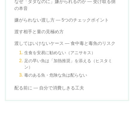
なぜ「タダなのに」嫌がられるのか — 受け取る側
の本音
嫌がられない渡し方 — 5つのチェックポイント
渡す相手と量の見極め方
渡してはいけないケース — 食中毒と毒魚のリスク
生食を安易に勧めない（アニサキス）
足の早い魚は「加熱推奨」を添える（ヒスタミ
ン）
毒のある魚・危険な魚は配らない
配る前に — 自分で消費しきる工夫