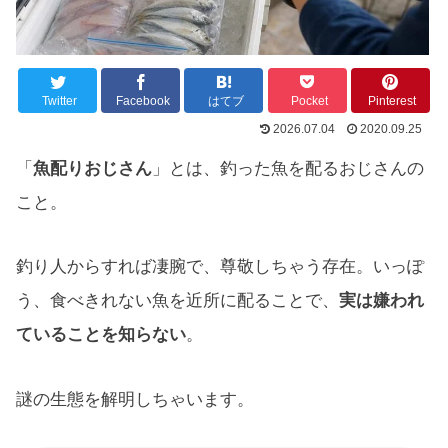
Twitter
Facebook
はてブ
Pocket
Pinterest
2026.07.04
2020.09.25
「
魚配りおじさん
」とは、釣った魚を配るおじさんの
こと。
釣り人からすれば凄腕で、尊敬しちゃう存在。いっぽ
う、食べきれない魚を近所に配ることで、
実は嫌われ
ていることを知らない
。
謎の生態を解明しちゃいます。