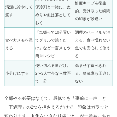
鮮度キープ＆衛生
清潔に冷やして
保冷剤と一緒に。ぬ
的。受け取った瞬間
渡す
めりや血は落として
の印象が段違い
おく
「塩振って10分置い
調理のハードルが消
食べ方メモを添
てグリルで焼くだ
える。食べ慣れない
える
け」など一言メモや
魚でも安心して使え
簡単レシピ
る
使い切れる量だけ。
傷ませず食べきれ
小分けにする
2〜3人世帯なら数匹
る。冷蔵庫も圧迫し
で十分
ない
全部やる必要はなくて、最低でも「事前に一声」と
「下処理」の2つを押さえるだけで、印象はガラッと
変わります。丸魚をいきなり袋ごと、が一番やっちゃ