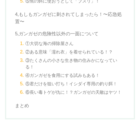
⑤魚の餌に使おうとして「ブスリ」！
4,もしもガンガゼに刺されてしまったら！〜応急処
置〜
5,ガンガゼの危険性以外の一面について
①大切な海の掃除屋さん
②ある意味「濡れ衣」を着せられている！？
③たくさんの小さな生き物の住みかになってい
る！
④ガンガゼを食用にする試みもある！
⑤君だけを狙い打ち！イシダイ専用の釣り餌！
⑥長い毒トゲが仇に！？ガンガゼの天敵はヤツ！
まとめ