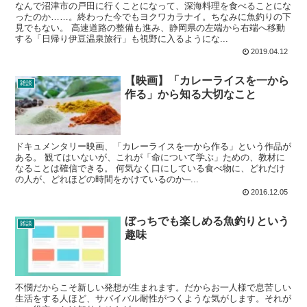
なんで沼津市の戸田に行くことになって、深海料理を食べることにな
ったのか……。終わった今でもヨクワカラナイ。ちなみに魚釣りの下
見でもない。 高速道路の整備も進み、静岡県の左端から右端へ移動
する「日帰り伊豆温泉旅行」も視野に入るようにな...
2019.04.12
【映画】「カレーライスを一から
雑談
作る」から知る大切なこと
ドキュメンタリー映画、「カレーライスを一から作る」という作品が
ある。 観てはいないが、これが「命について学ぶ」ための、教材に
なることは確信できる。 何気なく口にしている食べ物に、どれだけ
の人が、どれほどの時間をかけているのか─...
2016.12.05
ぼっちでも楽しめる魚釣りという
雑談
趣味
不憫だからこそ新しい発想が生まれます。だからお一人様で息苦しい
生活をする人ほど、サバイバル耐性がつくような気がします。それが