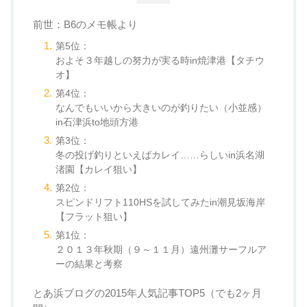
前世：B6のメモ帳より
第5位：
およそ３年越しの努力が実る時in焼津港【タチウ
オ】
第4位：
なんでもいいから大きいのが釣りたい（小並感）
in石津浜to地頭方港
第3位：
冬の投げ釣りといえばカレイ……らしいin浜名湖
渚園【カレイ狙い】
第2位：
スピンドリフト110HSを試してみたin潮見坂海岸
【フラット狙い】
第1位：
２０１３年秋期（９～１１月）遠州灘サーフルア
ーの結果と考察
とあ浜ブログの2015年人気記事TOP5（でも2ヶ月