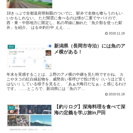
18きっぷで全都道府県制覇のついでに、駅弁で名物も喰らうのもい
いかもしれない。 ただ闇雲に食べるのは懐が二重でヤバイので、
西・東・中部地方に限定し、私の琴線に触れた「魚介類を使った駅
弁」を紹介。 はる＠釣行中 ええ、...
2018.11.18
新潟県（長岡市寺泊）には魚のア
雑談
メ横がある！
年末を実感することは、上野のアメ横の中継を見た時ですかね。 カ
ニやタコの紅白縁起物を、威勢良い客呼びで投げ売り（いうほど安く
はない）している様子を見ると、「あぁ大晦日だなぁ」と感じるわけ
です。 ……ところで、新潟県には「魚のア...
2019.01.18
【釣りログ】深海料理を食べて深
雑談
海の定義を学ぶ旅in戸田