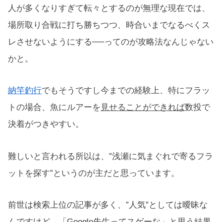
人が多くなりすぎて転々とするのが無理な現在では、
場所取り合戦に打ち勝ちつつ、時合いまでなるべくス
レさせないようにする──ってのが攻略法なんじゃない
かと。
納竿釣行
でもそうですし今までの経験上、特にフラッ
トの場合、魚にルアーを
見せることができれば
数投で
決着がつきやすい。
難しいと言われる所以は、”浅瀬に気まぐれで寄るフラ
ットを探す”というのが主だと思っています。
前世は検索上位の記事が多く、”人気”としては曖昧な
んですけど、「Google先生ってスゲーな」と思う結果