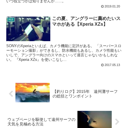
いつ役立つかは知りませんが……。
2019.01.20
この夏、アングラーに薦めたいス
雑談
マホがある【Xperia XZs】
SONYのXperiaといえば、カメラ機能に定評がある。 「スーパースロ
ーモーション撮影」ができるし、防水機能もあるし、カメラ性能もい
いしで、アングラー向けのスマホといって過言じゃないかもしれな
い。 『Xperia XZs』を使いこなし...
2017.05.13
【釣りログ】2015年 遠州灘サーフ
の総括とワンポイント
ウェブページを駆使して遠州サーフの
天気を見極める方法