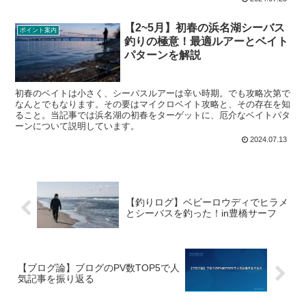
【2~5月】初春の浜名湖シーバス
ポイント案内
釣りの極意！最適ルアーとベイト
パターンを解説
初春のベイトは小さく、シーバスルアーは辛い時期。でも攻略次第で
なんとでもなります。その要はマイクロベイト攻略と、その存在を知
ること。当記事では浜名湖の初春をターゲットに、厄介なベイトパタ
ーンについて説明しています。
2024.07.13
【釣りログ】ベビーロウディでヒラメ
とシーバスを釣った！in豊橋サーフ
【ブログ論】ブログのPV数TOP5で人
気記事を振り返る