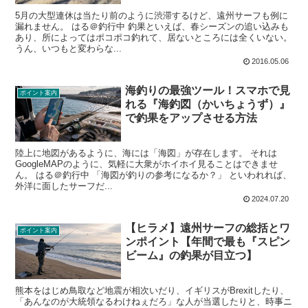
5月の大型連休は当たり前のように渋滞するけど、遠州サーフも例に
漏れません。 はる＠釣行中 釣果といえば、春シーズンの追い込みも
あり、所によってはポコポコ釣れて、居ないところには全くいない。
うん、いつもと変わらな...
2016.05.06
海釣りの最強ツール！スマホで見
ポイント案内
れる『海釣図（かいちょうず）』
で釣果をアップさせる方法
陸上に地図があるように、海には「海図」が存在します。 それは
GoogleMAPのように、気軽に大衆がホイホイ見ることはできませ
ん。 はる＠釣行中 「海図が釣りの参考になるか？」 といわれれば、
外洋に面したサーフだ...
2024.07.20
【ヒラメ】遠州サーフの総括とワ
ポイント案内
ンポイント【年間で最も『スピン
ビーム』の釣果が目立つ】
熊本をはじめ鳥取など地震が相次いだり、イギリスがBrexitしたり、
「あんなのが大統領なるわけねぇだろ」な人が当選したりと、時事ニ