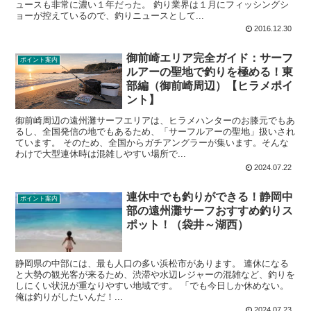
ュースも非常に濃い１年だった。 釣り業界は１月にフィッシングシ
ョーが控えているので、釣りニュースとして...
2016.12.30
御前崎エリア完全ガイド：サーフ
ポイント案内
ルアーの聖地で釣りを極める！東
部編（御前崎周辺）【ヒラメポイ
ント】
御前崎周辺の遠州灘サーフエリアは、ヒラメハンターのお膝元でもあ
るし、全国発信の地でもあるため、「サーフルアーの聖地」扱いされ
ています。 そのため、全国からガチアングラーが集います。そんな
わけで大型連休時は混雑しやすい場所で...
2024.07.22
連休中でも釣りができる！静岡中
ポイント案内
部の遠州灘サーフおすすめ釣りス
ポット！（袋井～湖西）
静岡県の中部には、最も人口の多い浜松市があります。 連休になる
と大勢の観光客が来るため、渋滞や水辺レジャーの混雑など、釣りを
しにくい状況が重なりやすい地域です。 「でも今日しか休めない。
俺は釣りがしたいんだ！...
2024.07.23