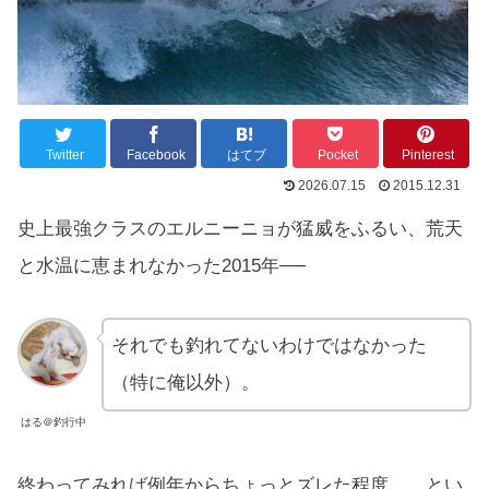
Twitter
Facebook
はてブ
Pocket
Pinterest
2026.07.15
2015.12.31
史上最強クラスのエルニーニョが猛威をふるい、荒天
と水温に恵まれなかった2015年──
それでも釣れてないわけではなかった
（特に俺以外）。
はる＠釣行中
終わってみれば例年からちょっとズレた程度……とい